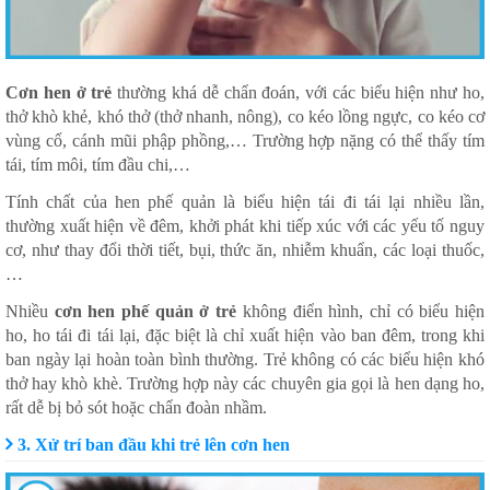
Cơn hen ở trẻ
thường khá dễ chẩn đoán, với các biểu hiện như ho,
thở khò khẻ, khó thở (thở nhanh, nông), co kéo lồng ngực, co kéo cơ
vùng cổ, cánh mũi phập phồng,… Trường hợp nặng có thể thấy tím
tái, tím môi, tím đầu chi,…
Tính chất của hen phế quản là biểu hiện tái đi tái lại nhiều lần,
thường xuất hiện về đêm, khởi phát khi tiếp xúc với các yếu tố nguy
cơ, như thay đổi thời tiết, bụi, thức ăn, nhiễm khuẩn, các loại thuốc,
…
Nhiều
cơn hen phế quản ở trẻ
không điển hình, chỉ có biểu hiện
ho, ho tái đi tái lại, đặc biệt là chỉ xuất hiện vào ban đêm, trong khi
ban ngày lại hoàn toàn bình thường. Trẻ không có các biểu hiện khó
thở hay khò khè. Trường hợp này các chuyên gia gọi là hen dạng ho,
rất dễ bị bỏ sót hoặc chẩn đoàn nhầm.
3. Xử trí ban đầu khi trẻ lên cơn hen