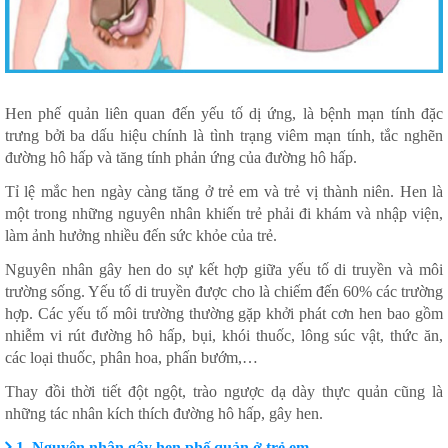
Hen phế quản liên quan đến yếu tố dị ứng, là bệnh mạn tính đặc
trưng bởi ba dấu hiệu chính là tình trạng viêm mạn tính, tắc nghẽn
đường hô hấp và tăng tính phản ứng của đường hô hấp.
Tỉ lệ mắc hen ngày càng tăng ở trẻ em và trẻ vị thành niên. Hen là
một trong những nguyên nhân khiến trẻ phải đi khám và nhập viện,
làm ảnh hưởng nhiều đến sức khỏe của trẻ.
Nguyên nhân gây hen do sự kết hợp giữa yếu tố di truyền và môi
trường sống. Yếu tố di truyền được cho là chiếm đến 60% các trường
hợp. Các yếu tố môi trường thường gặp khởi phát cơn hen bao gồm
nhiễm vi rút đường hô hấp, bụi, khói thuốc, lông súc vật, thức ăn,
các loại thuốc, phân hoa, phấn bướm,…
Thay đồi thời tiết đột ngột, trào ngược dạ dày thực quản cũng là
những tác nhân kích thích đường hô hấp, gây hen.
1. Nguyên nhân gây hen phế quản ở trẻ em