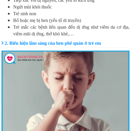
Tiếp xúc với dị nguyên, các yếu tố kích ứng
Ngửi mùi khói thuốc
Trẻ sinh non
Bố hoặc mẹ bị hen (yếu tố di truyền)
Trẻ mắc các bệnh liên quan đến dị ứng như viêm da cơ địa,
viêm mũi dị ứng, thở khò khè,…
2. Biểu hiện lâm sàng của hen phế quản ở trẻ em