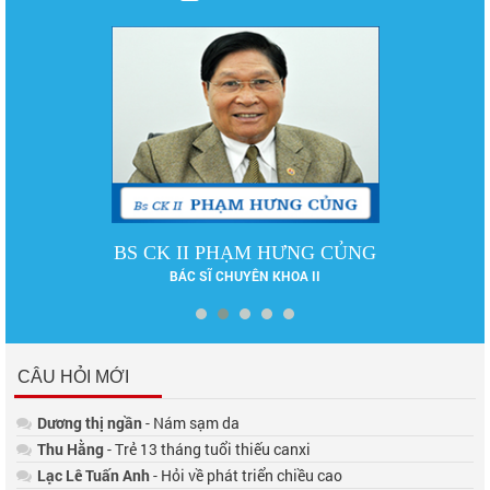
BS CK II PHẠM HƯNG CỦNG
BÁC SĨ CHUYÊN KHOA II
CÂU HỎI MỚI
Dương thị ngần
- Nám sạm da
Thu Hằng
- Trẻ 13 tháng tuổi thiếu canxi
Lạc Lê Tuấn Anh
- Hỏi về phát triển chiều cao