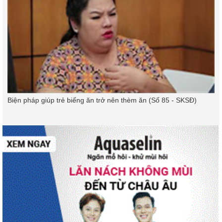
Biện pháp giúp trẻ biếng ăn trở nên thèm ăn (Số 85 - SKSĐ)