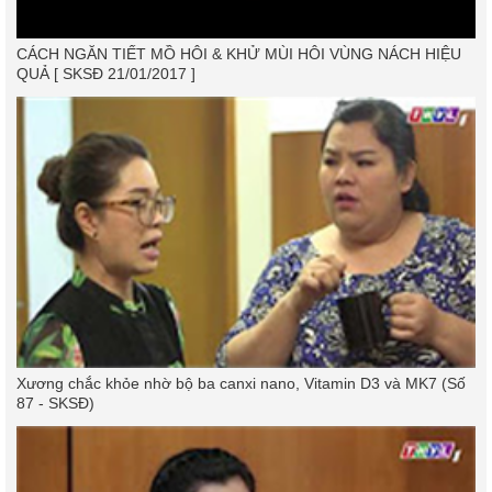
CÁCH NGĂN TIẾT MỒ HÔI & KHỬ MÙI HÔI VÙNG NÁCH HIỆU
QUẢ [ SKSĐ 21/01/2017 ]
Xương chắc khỏe nhờ bộ ba canxi nano, Vitamin D3 và MK7 (Số
87 - SKSĐ)