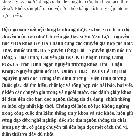
khỏe – y tế, người dùng có thể dễ dàng tra cứu, tìm hiểu kiến thức
về sức khỏe, sản phẩm bảo vệ sức khỏe bằng cách truy cập internet
trực tuyến.
Đội ngũ sản xuất nội dung là những dược sĩ, bác sĩ có trình độ
chuyên môn cao như Chuyên gia Bác sĩ Vũ Văn Lực - nguyên
Bác sĩ Đa khoa BV Hà Thành cùng các chuyên gia hợp tác như:
Thầy thuốc ưu tú, BS Nguyễn Hồng Hải - Nguyên giám đốc BV
Đông Y Hoà Bình; Chuyên gia Bs CK II Phạm Hưng Củng;
PGS.TS Trần Đình Ngạn nguyên trưởng khoa Tim - Thận -
Khớp; Nguyên giám đốc BV Quân Y 103; Ths.Bs Lê Thị Hải
Nguyên giám đốc Trung tâm dinh dưỡng - Viện Dinh dưỡng
Quốc gia, đã tìm hiểu, chắt lọc và tổng hợp các bài báo, bài viết,
ý kiến các chuyên gia trong và ngoài nước, các đánh giá y khoa
để đem đến cho bạn đọc nguồn thông tin đa dạng, chính thống
và luôn cập nhật kịp thời. Chúng tôi luôn nỗ lực không ngừng
trong công cuộc tìm kiếm thông tin y khoa và sức khỏe, luôn giữ
vững đạo đức nghề nghiệp, dốc sức tìm nguồn thông tin chất
lượng uy tín, cố gắng chuyển tải đến bạn đọc một cách thú vị,
thân thiết và đầy đủ nhất.