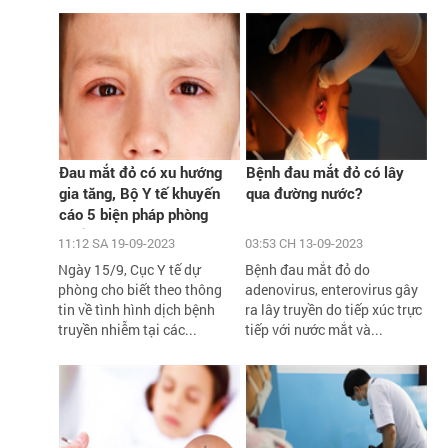
Đau mắt đỏ có xu hướng
Bệnh đau mắt đỏ có lây
gia tăng, Bộ Y tế khuyến
qua đường nước?
cáo 5 biện pháp phòng
chống
11:12 SA 19-09-2023
03:53 CH 13-09-2023
Ngày 15/9, Cục Y tế dự
Bệnh đau mắt đỏ do
phòng cho biết theo thông
adenovirus, enterovirus gây
tin về tình hình dịch bệnh
ra lây truyền do tiếp xúc trực
truyền nhiễm tại các...
tiếp với nước mắt và...