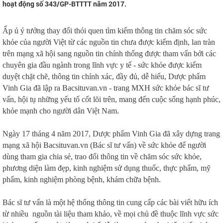
hoạt động số 343/GP-BTTTT năm 2017.
Ấp ủ ý tưởng thay đổi thói quen tìm kiếm thông tin chăm sóc sức
khỏe của người Việt từ các nguồn tin chưa được kiểm định, lan tràn
trên mạng xã hội sang nguồn tin chính thống được tham vấn bởi các
chuyên gia đầu ngành trong lĩnh vực y tế - sức khỏe được kiểm
duyệt chặt chẽ, thông tin chính xác, đầy đủ, dễ hiểu, Dược phẩm
Vinh Gia đã lập ra Bacsituvan.vn - trang MXH sức khỏe bác sĩ tư
vấn, hội tụ những yếu tố cốt lõi trên, mang đến cuộc sống hạnh phúc,
khỏe mạnh cho người dân Việt Nam.
Ngày 17 tháng 4 năm 2017, Dược phẩm Vinh Gia đã xây dựng trang
mạng xã hội Bacsituvan.vn (Bác sĩ tư vấn) về sức khỏe để người
dùng tham gia chia sẻ, trao đổi thông tin về chăm sóc sức khỏe,
phương diện làm đẹp, kinh nghiệm sử dụng thuốc, thực phẩm, mỹ
phẩm, kinh nghiệm phòng bệnh, khám chữa bệnh.
Bác sĩ tư vấn là một hệ thống thông tin cung cấp các bài viết hữu ích
từ nhiều nguồn tài liệu tham khảo, về mọi chủ đề thuộc lĩnh vực sức