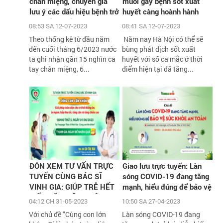
chân miệng, chuyên gia
muỗi gây bệnh sốt xuất
lưu ý các dấu hiệu bệnh trở
huyết càng hoành hành
nặng cần biết
08:53 SA 12-07-2023
08:41 SA 12-07-2023
Theo thống kê từ đầu năm
Năm nay Hà Nội có thể sẽ
đến cuối tháng 6/2023 nước
bùng phát dịch sốt xuất
ta ghi nhận gần 15 nghìn ca
huyết với số ca mắc ở thời
tay chân miệng, 6...
điểm hiện tại đã tăng...
ĐÓN XEM TƯ VẤN TRỰC
Giao lưu trực tuyến: Làn
TUYẾN CÙNG BÁC SĨ
sóng COVID-19 đang tăng
VINH GIA: GIÚP TRẺ HẾT
mạnh, hiểu đúng để bảo vệ
BIẾNG ĂN, TĂNG CÂN,
sức khỏe an toàn
04:12 CH 31-05-2023
10:50 SA 27-04-2023
TĂNG CHIỀU CAO VỚI
Với chủ đề "Cùng con lớn
Làn sóng COVID-19 đang
HÀNG NGÀN QUÀ TẶNG