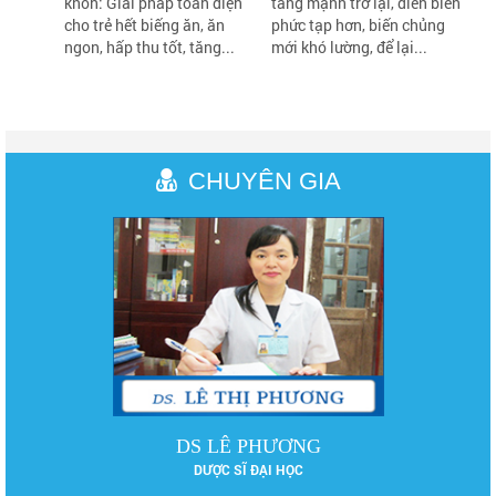
khôn: Giải pháp toàn diện
tăng mạnh trở lại, diễn biến
H
cho trẻ hết biếng ăn, ăn
phức tạp hơn, biến chủng
ngon, hấp thu tốt, tăng...
mới khó lường, để lại...
CHUYÊN GIA
DS LÊ PHƯƠNG
DƯỢC SĨ ĐẠI HỌC