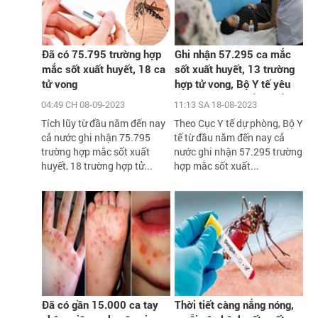
Đã có 75.795 trường hợp
Ghi nhận 57.295 ca mắc
mắc sốt xuất huyết, 18 ca
sốt xuất huyết, 13 trường
tử vong
hợp tử vong, Bộ Y tế yêu
cầu xử lý triệt để các ổ
04:49 CH 08-09-2023
11:13 SA 18-08-2023
dịch
Tích lũy từ đầu năm đến nay
Theo Cục Y tế dự phòng, Bộ Y
cả nước ghi nhận 75.795
tế từ đầu năm đến nay cả
trường hợp mắc sốt xuất
nước ghi nhận 57.295 trường
huyết, 18 trường hợp tử...
hợp mắc sốt xuất...
Đã có gần 15.000 ca tay
Thời tiết càng nắng nóng,