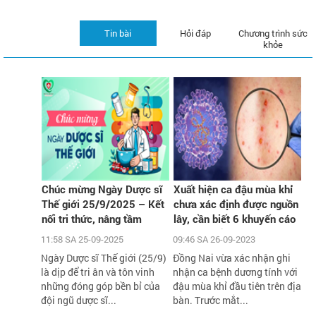
Tin bài
Hỏi đáp
Chương trình sức
khỏe
Chúc mừng Ngày Dược sĩ
Xuất hiện ca đậu mùa khỉ
Thế giới 25/9/2025 – Kết
chưa xác định được nguồn
nối tri thức, nâng tầm
lây, cần biết 6 khuyến cáo
chăm sóc sức khỏe cộng
phòng chống dịch của Bộ Y
11:58 SA 25-09-2025
09:46 SA 26-09-2023
đồng
tế
Ngày Dược sĩ Thế giới (25/9)
Đồng Nai vừa xác nhận ghi
là dịp để tri ân và tôn vinh
nhận ca bệnh dương tính với
những đóng góp bền bỉ của
đậu mùa khỉ đầu tiên trên địa
đội ngũ dược sĩ...
bàn. Trước mắt...