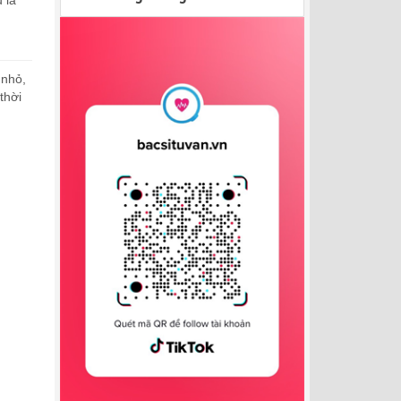
 là
 nhỏ,
thời