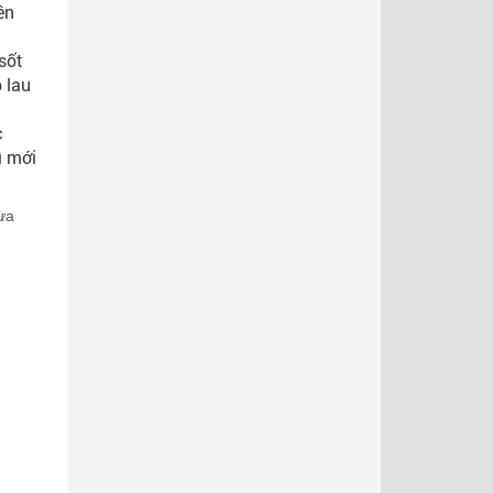
ên
sốt
 lau
c
ì mới
ừa