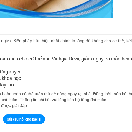
g ngừa. Biện pháp hữu hiệu nhất chính là tăng đề kháng cho cơ thể, kế
àn diện cho cơ thể như Vinhgia Devir, giảm nguy cơ mắc bệnh
ường xuyên
ộ, khoa học.
lây lan.
nh hoàn toàn có thể tuân thủ dễ dàng ngay tại nhà. Đồng thời, nên kết 
i thiện. Thông tin chi tiết vui lòng liên hệ tổng đài miễn
 được giải đáp.
Gửi câu hỏi cho bác sĩ