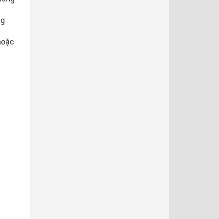
ng
 hoặc