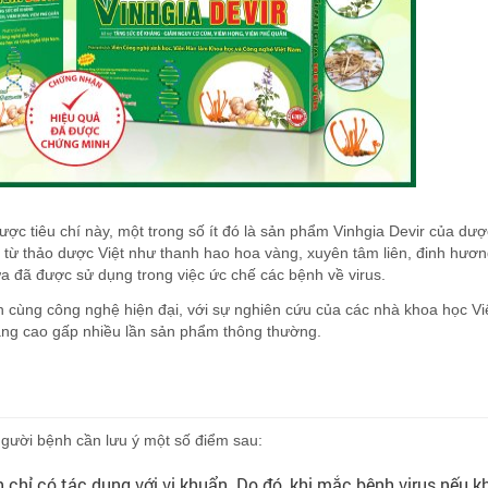
ược tiêu chí này, một trong số ít đó là sản phẩm Vinhgia Devir của dượ
từ thảo dược Việt như thanh hao hoa vàng, xuyên tâm liên, đinh hươn
a đã được sử dụng trong việc ức chế các bệnh về virus.
n cùng công nghệ hiện đại, với sự nghiên cứu của các nhà khoa học Vi
ng cao gấp nhiều lần sản phẩm thông thường.
 người bệnh cần lưu ý một số điểm sau:
 chỉ có tác dụng với vi khuẩn. Do đó, khi mắc bệnh virus nếu 