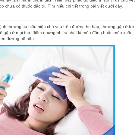
và lây lan nhanh thành dịch. Hiện nay phác đồ điều trị sốt virus chủ yếu
o chưa có thuốc đặc trị. Tìm hiểu chi tiết trong bài viết dưới đây.
. Bệnh thường có biểu hiện chủ yếu trên đường hô hấp, thường gặp ở trẻ
hể gặp ở mọi thời điểm nhưng nhiều nhất là mùa đông hoặc mùa xuân, 
 theo đường hô hấp.