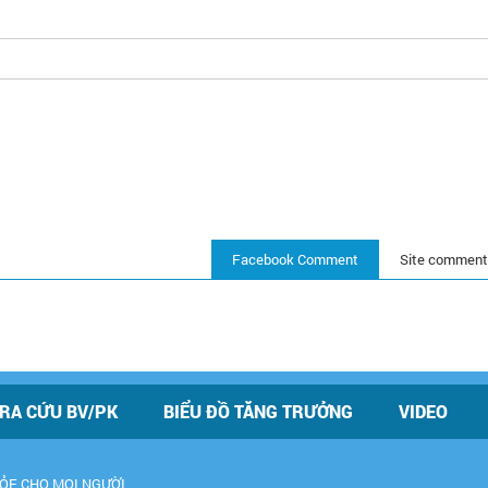
Facebook Comment
Site comment
RA CỨU BV/PK
BIỂU ĐỒ TĂNG TRƯỞNG
VIDEO
KHỎE CHO MỌI NGƯỜI