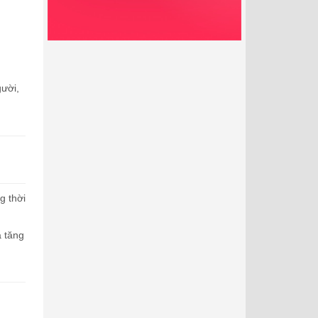
gười,
g thời
à tăng