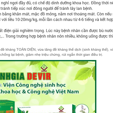
 nghỉ ngơi đầy đủ, có chế độ dinh dưỡng khoa học. Đồng thời n
tránh tiếp xúc nơi đông người để tránh lây lan bệnh.
nh bằng khăn mát, mặc đồ mỏng, nằm nơi thoáng mát. Còn nếu 
 với liều 10-20mg/kg, mỗi lần cách nhau từ 4-6 tiếng và kết hợp
ất điện giải nghiêm trọng. Lúc này bệnh nhân cần được bù nướ
ọc,… Trong trường hợp bệnh nhân nôn nhiều, không uống được th
đề kháng TOÀN DIỆN, vừa tăng đề kháng thể dịch (sinh kháng thể), v
 chống lại bệnh, giảm nhẹ triệu chứng, rút ngắn thời gian điều trị.