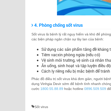
4. Phòng chống sốt virus
Sốt virus là bệnh lý rất nguy hiểm và khó để phòn
các biện pháp ngăn chặn sự lây lan của bệnh:
Sử dụng các sản phẩm tăng đề kháng to
Tiêm vacxin phòng ngừa (nếu có)
Vệ sinh môi trường, vệ sinh cá nhân th
Ăn uống, sinh hoạt và tập luyện điều đ
Cách ly riêng nếu bị mắc bệnh để tránh 
Phác đồ điều trị sốt virus khá đơn giản, người bệ
dụng Vinhgia Devir sớm để bệnh tình nhanh chóng cả
cước
1800.55.88.89
hoặc hotline
0896.509.509
để
Sốt virus