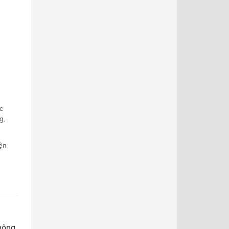
c
g,
ện
không