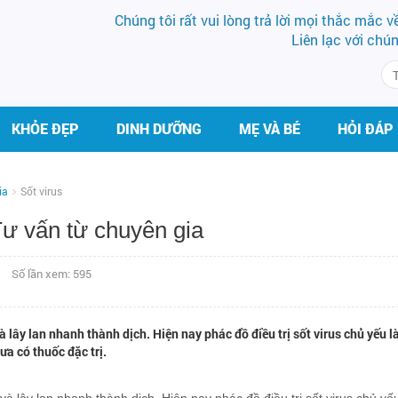
Chúng tôi rất vui lòng trả lời mọi thắc mắc 
Liên lạc với chú
KHỎE ĐẸP
DINH DƯỠNG
MẸ VÀ BÉ
HỎI ĐÁP
ia
Sốt virus
 Tư vấn từ chuyên gia
Số lần xem: 595
à lây lan nhanh thành dịch. Hiện nay phác đồ điều trị sốt virus chủ yếu là
ưa có thuốc đặc trị.