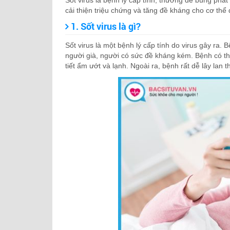
Sốt virus là bệnh lý cấp tính, thường dễ bùng phát 
cải thiện triệu chứng và tăng đề kháng cho cơ thể d
1. Sốt virus là gì?
Sốt virus là một bệnh lý cấp tính do virus gây ra
người già, người có sức đề kháng kém. Bệnh có t
tiết ẩm ướt và lạnh. Ngoài ra, bệnh rất dễ lây lan