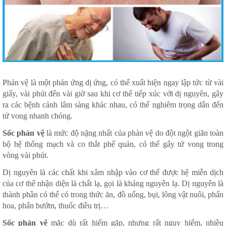
Phản vệ là một phản ứng dị ứng, có thể xuất hiện ngay lập tức từ vài
giấy, vài phút đến vài giờ sau khi cơ thể tiếp xúc với dị nguyên, gây
ra các bệnh cảnh lâm sàng khác nhau, có thể nghiêm trọng dẫn đến
tử vong nhanh chóng.
Sốc phản vệ
là mức độ nặng nhất của phản vệ do đột ngột giãn toàn
bộ hệ thống mạch và co thắt phế quản, có thể gây tử vong trong
vòng vài phút.
Dị nguyên là các chất khi xâm nhập vào cơ thể được hệ miễn dịch
của cơ thể nhận diện là chất lạ, gọi là kháng nguyên lạ. Dị nguyên là
thành phần có thể có trong thức ăn, đồ uống, bụi, lông vật nuôi, phấn
hoa, phấn bướm, thuốc điều trị…
Sốc phản vệ
mặc dù rất hiếm gặp, nhưng rất nguy hiểm, nhiều