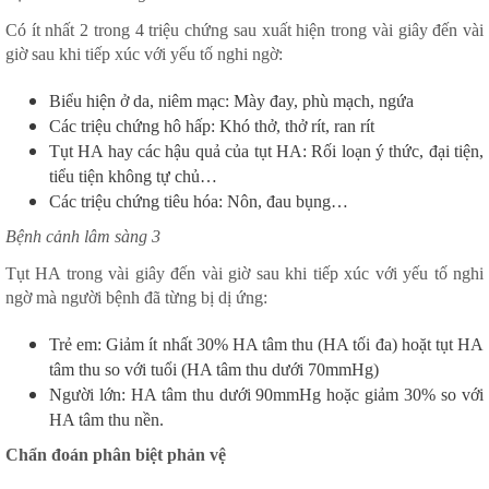
Có ít nhất 2 trong 4 triệu chứng sau xuất hiện trong vài giây đến vài
giờ sau khi tiếp xúc với yếu tố nghi ngờ:
Biểu hiện ở da, niêm mạc: Mày đay, phù mạch, ngứa
Các triệu chứng hô hấp: Khó thở, thở rít, ran rít
Tụt HA hay các hậu quả của tụt HA: Rối loạn ý thức, đại tiện,
tiểu tiện không tự chủ…
Các triệu chứng tiêu hóa: Nôn, đau bụng…
Bệnh cảnh lâm sàng 3
Tụt HA trong vài giây đến vài giờ sau khi tiếp xúc với yếu tố nghi
ngờ mà người bệnh đã từng bị dị ứng:
Trẻ em: Giảm ít nhất 30% HA tâm thu (HA tối đa) hoặt tụt HA
tâm thu so với tuổi (HA tâm thu dưới 70mmHg)
Người lớn: HA tâm thu dưới 90mmHg hoặc giảm 30% so với
HA tâm thu nền.
Chẩn đoán phân biệt phản vệ