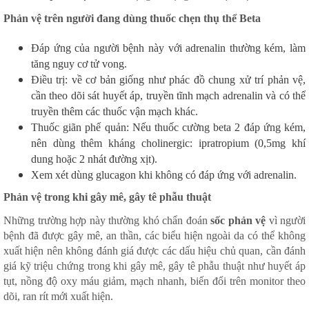
Phản vệ trên người đang dùng thuốc chẹn thụ thể Beta
Đáp ứng của người bệnh này với adrenalin thường kém, làm
tăng nguy cơ tử vong.
Điều trị: về cơ bản giống như phác đồ chung xử trí phản vệ,
cần theo dõi sát huyết áp, truyền tĩnh mạch adrenalin và có thể
truyền thêm các thuốc vận mạch khác.
Thuốc giãn phế quản: Nếu thuốc cường beta 2 đáp ứng kém,
nên dùng thêm kháng cholinergic: ipratropium (0,5mg khí
dung hoặc 2 nhát đường xịt).
Xem xét dùng glucagon khi không có đáp ứng với adrenalin.
Phản vệ trong khi gây mê, gây tê phẫu thuật
Những trường hợp này thường khó chẩn đoán
sốc phản vệ
vì người
bệnh đã được gây mê, an thần, các biểu hiện ngoài da có thể không
xuất hiện nên không đánh giá được các dấu hiệu chủ quan, cần đánh
giá kỹ triệu chứng trong khi gây mê, gây tê phẫu thuật như huyết áp
tụt, nồng độ oxy máu giảm, mạch nhanh, biến đổi trên monitor theo
dõi, ran rít mới xuất hiện.