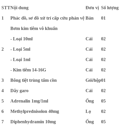
STT
Nội dung
Đơn vị
Số lượng
1
Phác đồ, sơ đồ xử trí cấp cứu phản vệ
Bản
01
Bơm kim tiêm vô khuẩn
- Loại 10ml
Cái
02
2
- Loại 5ml
Cái
02
- Loại 1ml
Cái
02
- Kim tiêm 14-16G
Cái
02
3
Bông tiệt trùng tẩm cồn
Gói/hộp
01
4
Dây garo
Cái
02
5
Adrenalin 1mg/1ml
Ống
05
6
Methylprednisolon 40mg
Lọ
02
7
Diphenhydramin 10mg
Ống
05