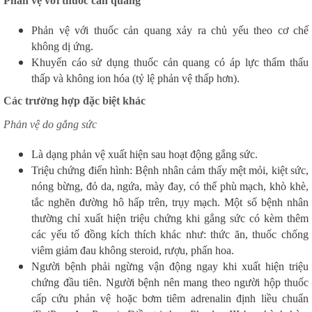
Phản vệ với thuốc cản quang
Phản vệ với thuốc cản quang xảy ra chủ yếu theo cơ chế
không dị ứng.
Khuyến cáo sử dụng thuốc cản quang có áp lực thẩm thấu
thấp và không ion hóa (tỷ lệ phản vệ thấp hơn).
Các trường hợp đặc biệt khác
Phản vệ do gắng sức
Là dạng phản vệ xuất hiện sau hoạt động gắng sức.
Triệu chứng điển hình: Bệnh nhân cảm thấy mệt mỏi, kiệt sức,
nóng bừng, đỏ da, ngứa, mày đay, có thể phù mạch, khò khè,
tắc nghẽn đường hô hấp trên, trụy mạch. Một số bệnh nhân
thường chỉ xuất hiện triệu chứng khi gắng sức có kèm thêm
các yếu tố đồng kích thích khác như: thức ăn, thuốc chống
viêm giảm đau không steroid, rượu, phấn hoa.
Người bệnh phải ngừng vận động ngay khi xuất hiện triệu
chứng đầu tiên. Người bệnh nên mang theo người hộp thuốc
cấp cứu phản vệ hoặc bơm tiêm adrenalin định liều chuẩn