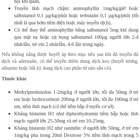
nội khí quản,
Truyền tĩnh mạch chậm: aminophyllin 1mg/kg/giờ hoặc
salbutamol 0,1 µg/kg/phút hoặc terbutalin 0,1 µg/kg/phút (tốt
nhất là qua bơm tiêm điện hoặc máy truyền dịch),
Có thể thay thế aminophyllin bằng salbutamol 5mg khí dung
qua mặt nạ hoặc xịt họng salbutamol 100µg người lớn 2-4
nhát/lần, trẻ em 2 nhát/lần, 4-6 lần trong ngày.
Nếu không nâng được huyết áp theo mục tiêu sau khi đã truyền đủ
dịch và adrenalin, có thể truyền thêm dung dịch keo (huyết tương,
albumin hoặc bất kỳ dung dịch cao phân tử nào sẵn có).
Thuốc khác
Methylprednisolon 1-2mg/kg ở người lớn, tối đa 50mg ở trẻ
em hoặc hydrocortison 200mg ở người lớn, tối đa 100mg ở trẻ
em, tiêm tĩnh mạch (có thể tiêm bắp ở tuyến cơ sở).
Kháng histamin H1 như diphenhydramin tiêm bắp hoặc tĩnh
mạch: người lớn 25-50mg và trẻ em 10-25mg.
Kháng histamin H2 như ranitidin: ở người lớn 50mg, ở trẻ em
1mg/kg pha trong 20ml Dextrose 5% tiêm tĩnh mạch trong 5