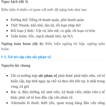
Nguy kịch (độ 3)
Biểu hiện ở nhiều cơ quan với mức độ nặng hơn như sau:
Đường thở: Tiếng rít thanh quản, phù thanh quản
Thở: Nhanh, khò khè, tím tái, rối loạn nhịp thở
Rối loạn ý thức: Vật vã, hôn mê, co giật, rối loạn cơ tròn
Tuần hoàn: Sốc, mạch nhanh nhỏ, tụt HA
Ngừng toàn hoàn (độ 4):
Biểu hiện ngừng hô hấp, ngừng tuần
hoàn.
3. Xử trí cấp cứu sốc phản vệ
Nguyên tắc chung
Tất cả trường hợp
sốc phản vệ
phải được phát hiện sớm, xử trí
khẩn cấp, kịp thời ngay tại chỗ và theo dõi liên tục ít nhất trong
vòng 24 giờ.
Bác sĩ, điều dưỡng, hộ sinh viên, kỹ thuật viên, nhân viên y tế
khác phải xử trí ban đầu cấp cứu phản vệ.
Adrenalin là thuốc thiết yếu, quan trọng hàng đầu cứu sống