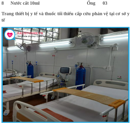
8
Nước cất 10ml
Ống
03
Trang thiết bị y tế và thuốc tối thiểu cấp cứu phản vệ tại cơ sở y
tế