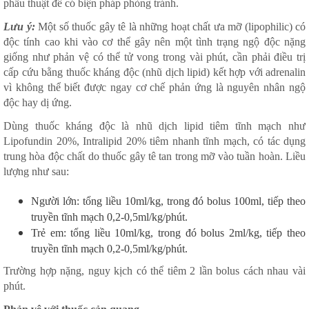
phẫu thuật để có biện pháp phòng tránh.
Lưu ý:
Một số thuốc gây tê là những hoạt chất ưa mỡ (lipophilic) có
độc tính cao khi vào cơ thể gây nên một tình trạng ngộ độc nặng
giống như phản vệ có thể tử vong trong vài phút, cần phải điều trị
cấp cứu bằng thuốc kháng độc (nhũ dịch lipid) kết hợp với adrenalin
vì không thể biết được ngay cơ chế phản ứng là nguyên nhân ngộ
độc hay dị ứng.
Dùng thuốc kháng độc là nhũ dịch lipid tiêm tĩnh mạch như
Lipofundin 20%, Intralipid 20% tiêm nhanh tĩnh mạch, có tác dụng
trung hòa độc chất do thuốc gây tê tan trong mỡ vào tuần hoàn. Liều
lượng như sau:
Người lớn: tổng liều 10ml/kg, trong đó bolus 100ml, tiếp theo
truyền tĩnh mạch 0,2-0,5ml/kg/phút.
Trẻ em: tổng liều 10ml/kg, trong đó bolus 2ml/kg, tiếp theo
truyền tĩnh mạch 0,2-0,5ml/kg/phút.
Trường hợp nặng, nguy kịch có thể tiêm 2 lần bolus cách nhau vài
phút.