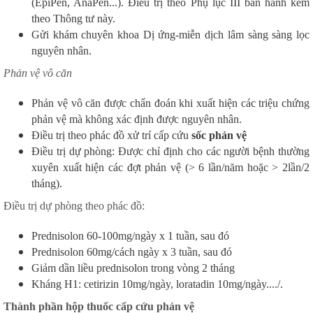
(EpiPen, AnaPen...). Điều trị theo Phụ lục III ban hành kèm
theo Thông tư này.
Gửi khám chuyên khoa Dị ứng-miễn dịch lâm sàng sàng lọc
nguyên nhân.
Phản vệ vô căn
Phản vệ vô căn được chẩn đoán khi xuất hiện các triệu chứng
phản vệ mà không xác định được nguyên nhân.
Điều trị theo phác đồ xử trí cấp cứu
sốc phản vệ
Điều trị dự phòng: Được chỉ định cho các người bệnh thường
xuyên xuất hiện các đợt phản vệ (> 6 lần/năm hoặc > 2lần/2
tháng).
Điều trị dự phòng theo phác đồ:
Prednisolon 60-100mg/ngày x 1 tuần, sau đó
Prednisolon 60mg/cách ngày x 3 tuần, sau đó
Giảm dần liều prednisolon trong vòng 2 tháng
Kháng H1: cetirizin 10mg/ngày, loratadin 10mg/ngày..../.
Thành phần hộp thuốc cấp cứu phản vệ