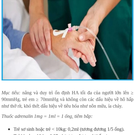
Mục tiêu:
nâng và duy trì ổn định HA tối đa của người lớn lên ≥
90mmHg, trẻ em ≥ 70mmHg và không còn các dấu hiệu về hô hấp
như thở rít, khó thở; dấu hiệu về tiêu hóa như nôn mửa, ỉa chảy.
Thuốc adrenalin 1mg = 1ml = 1 ống, tiêm bắp:
Trẻ sơ sinh hoặc trẻ < 10kg: 0,2ml (tương đương 1/5 ống).