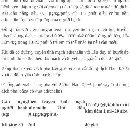
adrenalin (pha adrenalin với dung dịch natriclorid 0,9%) cho người
bệnh kém đáp ứng với adrenalin tiêm bắp và đã được truyền đủ dịch.
Bắt đầu bằng liều 0,1 µg/kg/phút, cứ 3-5 phút điều chỉnh liều
adrenalin tùy theo đáp ứng của người bệnh.
Đồng thời với việc dùng adrenalin truyền tĩnh mạch liên tục, truyền
nhanh dung dịch natriclorid 0,9% 1.000ml-2.000ml ở người lớn, 10-
20ml/kg trong 10-20 phút ở trẻ em có thể nhắc lại nếu cần thiết.
Khi đã có đường truyền tĩnh mạch adrenalin với liều duy trì huyết áp
ổn định thì có thể theo dõi mạch và huyết áp 1 giờ/lần đến 24 giờ.
Bảng tham khảo cách pha loãng adrenalin với dung dịch Nacl 0,9%
và tốc độ truyền tĩnh mạch chậm:
01 ống adrenalin 1mg pha với 250ml Nacl 0,9% (như vậy 1ml dung
dịch pha loãng có 4µg adrenalin)
Cân nặng
Liều truyền tĩnh mạch
Tốc độ (giọt/phút) với
người bệnh
adrenalin khởi đầu
kim tiêm 1 ml=20 giọt
(kg)
(0,1µg/kg/phút)
Khoảng 80
2ml
40 giọt