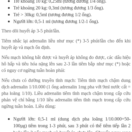
Trẻ khoảng 10 kg: 0,25ml (tương đương 1/4 ống).
Trẻ khoảng 20 kg: 0,3ml (tương đương 1/3 ống).
Trẻ > 30kg: 0,5ml (tương đương 1/2 ống).
Người lớn: 0,5-1 ml (tương đương 1/2-1 ống).
Theo dõi huyết áp 3-5 phút/lần.
Tiêm nhắc lại adrenalin liều như mục (*) 3-5 phút/lần cho đến khi
huyết áp và mạch ổn định.
Nếu mạch không bắt được và huyết áp không đo được, các dấu hiệu
hô hấp và tiêu hóa nặng lên sau 2-3 lần tiêm bắp như mục (*) hoặc
có nguy cơ ngừng tuần hoàn phải:
Nếu chưa có đường truyền tĩnh mạch: Tiêm tĩnh mạch chậm dung
dịch adrenalin 1/10.000 (1 ống adrenalin 1mg pha với 9ml nước cất =
pha loãng 1/10). Liều adrenalin tiêm tĩnh mạch chậm trong cấp cứu
phản vệ chỉ bằng 1/10 liều adrenalin tiêm tĩnh mạch trong cấp cứu
ngừng tuần hoàn. Liều dùng:
Người lớn: 0,5-1 ml (dung dịch pha loãng 1/10.000=50-
100µg) tiêm trong 1-3 phút, sau 3 phút có thể tiêm tiếp lần 2