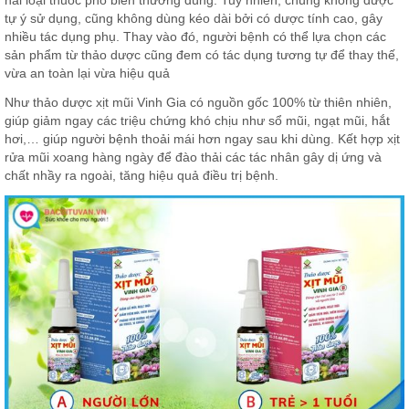
hai loại thuốc phổ biến thường dùng. Tuy nhiên, chúng không được
tự ý sử dụng, cũng không dùng kéo dài bởi có dược tính cao, gây
nhiều tác dụng phụ. Thay vào đó, người bệnh có thể lựa chọn các
sản phẩm từ thảo dược cũng đem có tác dụng tương tự để thay thế,
vừa an toàn lại vừa hiệu quả
Như thảo dược xịt mũi Vinh Gia có nguồn gốc 100% từ thiên nhiên,
giúp giảm ngay các triệu chứng khó chịu như sổ mũi, ngạt mũi, hắt
hơi,… giúp người bệnh thoải mái hơn ngay sau khi dùng. Kết hợp xịt
rửa mũi xoang hàng ngày để đào thải các tác nhân gây dị ứng và
chất nhầy ra ngoài, tăng hiệu quả điều trị bệnh.