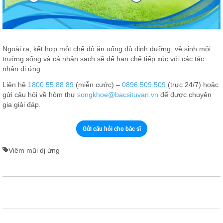
Ngoài ra, kết hợp một chế độ ăn uống đủ dinh dưỡng, vệ sinh môi
trường sống và cá nhân sạch sẽ để hạn chế tiếp xúc với các tác
nhân dị ứng.
Liên hệ
1800.55.88.89
(miễn cước) –
0896.509.509
(trực 24/7) hoặc
gửi câu hỏi về hòm thư
songkhoe@bacsituvan.vn
để được chuyên
gia giải đáp.
Gửi câu hỏi cho bác sĩ
Viêm mũi dị ứng