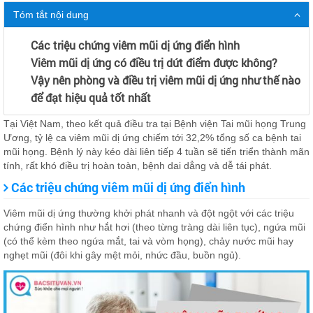
Tóm tắt nội dung
Các triệu chứng viêm mũi dị ứng điển hình
Viêm mũi dị ứng có điều trị dứt điểm được không?
Vậy nên phòng và điều trị viêm mũi dị ứng như thế nào
để đạt hiệu quả tốt nhất
Tại Việt Nam, theo kết quả điều tra tại Bệnh viện Tai mũi họng Trung
Ương, tỷ lệ ca viêm mũi dị ứng chiếm tới 32,2% tổng số ca bệnh tai
mũi họng. Bệnh lý này kéo dài liên tiếp 4 tuần sẽ tiến triển thành mãn
tính, rất khó điều trị hoàn toàn, bệnh dai dẳng và dễ tái phát.
Các triệu chứng viêm mũi dị ứng điển hình
Viêm mũi dị ứng thường khởi phát nhanh và đột ngột với các triệu
chứng điển hình như hắt hơi (theo từng tràng dài liên tục), ngứa mũi
(có thể kèm theo ngứa mắt, tai và vòm họng), chảy nước mũi hay
nghẹt mũi (đôi khi gây mệt mỏi, nhức đầu, buồn ngủ).