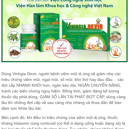
Dùng Vinhgia Devir, người bệnh viêm mũi dị ứng sẽ giảm nhẹ các
triệu chứng viêm mũi, ngạt mũi, sổ mũi, khó thở hay đau đầu… các
đợt cấp NHANH KHỎI hơn, ngăn kéo dài, NGĂN CHUYỂN NẶNG,
tránh các biến chứng nguy hiểm. Đồng thời, giảm đáng kể lượng
thuốc tây phải dùng, GIẢM SỐ LẦN TÁI PHÁT ĐỢT CẤP, dùng càng
lâu thì những đợt cấp về sau càng nhẹ nhàng và thưa dần để bảo
đảm sức khỏe lâu dài
Bên cạnh đó, khi điều trị triệu chứng của viêm mũi dị ứng, thuốc
kháng histamin cùng corticoid (có thể ở dạng uống hoặc dạng xịt) là