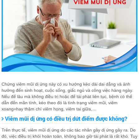
Chứng viêm mũi dị ứng này có xu hướng kéo dài dai dẳng và ảnh
hưởng đến sinh hoạt, cuộc sống, giấc ngủ và công việc hàng ngày.
Nếu để lâu mà không điều trị hoặc để tái phát liên tục, bệnh có thể
dẫn đến mãn tính, kéo theo đó là tình trạng viêm mũi, viêm
xoang=hay thậm chí viêm họng, viêm tai giữa,…
Viêm mũi dị ứng có điều trị dứt điểm được không?
Trên thực tế, viêm mũi dị ứng do các tác nhân gây dị ứng gây ra. Do
đó, việc điều trị khỏi hoàn toàn, không bao giờ tái phát là rất khó. Tuy