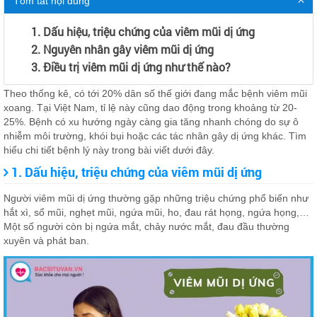
Tóm tắt nội dung
1. Dấu hiệu, triệu chứng của viêm mũi dị ứng
2. Nguyên nhân gây viêm mũi dị ứng
3. Điều trị viêm mũi dị ứng như thế nào?
Theo thống kê, có tới 20% dân số thế giới đang mắc bệnh viêm mũi
xoang. Tại Việt Nam, tỉ lệ này cũng dao động trong khoảng từ 20-
25%. Bệnh có xu hướng ngày càng gia tăng nhanh chóng do sự ô
nhiễm môi trường, khói bụi hoặc các tác nhân gây dị ứng khác. Tìm
hiểu chi tiết bệnh lý này trong bài viết dưới đây.
1. Dấu hiệu, triệu chứng của viêm mũi dị ứng
Người viêm mũi dị ứng thường gặp những triệu chứng phổ biến như
hắt xì, sổ mũi, nghẹt mũi, ngứa mũi, ho, đau rát họng, ngứa họng,…
Một số người còn bị ngứa mắt, chảy nước mắt, đau đầu thường
xuyên và phát ban.