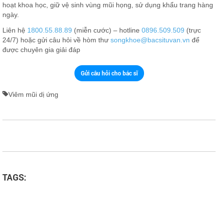
hoạt khoa học, giữ vệ sinh vùng mũi họng, sử dụng khẩu trang hàng
ngày.
Liên hệ
1800.55.88.89
(miễn cước) – hotline
0896.509.509
(trực
24/7) hoặc gửi câu hỏi về hòm thư
songkhoe@bacsituvan.vn
để
được chuyên gia giải đáp
Gửi câu hỏi cho bác sĩ
Viêm mũi dị ứng
TAGS: