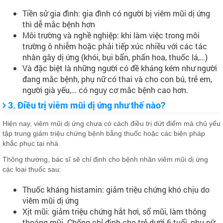
Tiền sử gia đình: gia đình có người bị viêm mũi dị ứng
thì dễ mắc bệnh hơn
Môi trường và nghề nghiệp: khi làm việc trong môi
trường ô nhiễm hoặc phải tiếp xúc nhiều với các tác
nhân gây dị ứng (khói, bụi bẩn, phấn hoa, thuốc lá,…)
Và đặc biệt là những người có đề kháng kém như người
đang mắc bệnh, phụ nữ có thai và cho con bú, trẻ em,
người già yếu,… có nguy cơ mắc bệnh cao hơn.
3. Điều trị viêm mũi dị ứng như thế nào?
Hiện nay, viêm mũi dị ứng chưa có cách điều trị dứt điểm mà chủ yếu
tập trung giảm triệu chứng bệnh bằng thuốc hoặc các biện pháp
khắc phục tại nhà.
Thông thường, bác sĩ sẽ chỉ định cho bệnh nhân viêm mũi dị ứng
các loại thuốc sau:
Thuốc kháng histamin: giảm triệu chứng khó chịu do
viêm mũi dị ứng
Xịt mũi: giảm triệu chứng hắt hơi, sổ mũi, làm thông
thoáng mũi. Chống chỉ định cho trẻ dưới 6 tuổi, phụ nữ