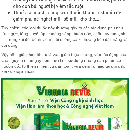
cho con bú, người bị viêm tắc ruột,…
Thuốc co mạch: dùng kèm thuốc kháng histamin để
giảm phù nề, nghẹt mũi, sổ mũi, khó thở,…
Tuy nhiên, các loại thuốc này thường gây ra các tác dụng phụ như
tức ngực, tăng huyết áp, choáng váng, buồn nôn, chân tay run lạnh,
… Trong khi đó, bệnh viêm mũi dị ứng có xu hướng kéo dài, nặng và
dai dẳng.
Vậy nên, giải pháp tối ưu là vừa giảm triệu chứng, vừa tác động sâu
vào nguyên nhân gây bệnh, ưu tiên sử dụng những sản phẩm có
nguồn gốc từ thiên nhiên, vừa an toàn, vừa đem lại hiệu quả mạnh,
như Vinhgia Devir.