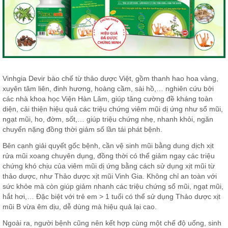
Vinhgia Devir bào chế từ thảo dược Việt, gồm thanh hao hoa vàng,
xuyên tâm liên, đinh hương, hoàng cầm, sài hồ,… nghiên cứu bởi
các nhà khoa học Viện Hàn Lâm, giúp tăng cường đề kháng toàn
diện, cải thiện hiệu quả các triệu chứng viêm mũi dị ứng như sổ mũi,
ngạt mũi, ho, đờm, sốt,… giúp triệu chứng nhẹ, nhanh khỏi, ngăn
chuyển nặng đồng thời giảm số lần tái phát bệnh.
Bên cạnh giải quyết gốc bệnh, cần vệ sinh mũi bằng dung dịch xịt
rửa mũi xoang chuyên dụng, đồng thời có thể giảm ngay các triệu
chứng khó chịu của viêm mũi dị ứng bằng cách sử dụng xịt mũi từ
thảo dược, như Thảo dược xịt mũi Vinh Gia. Không chỉ an toàn với
sức khỏe mà còn giúp giảm nhanh các triệu chứng sổ mũi, ngạt mũi,
hắt hơi,… Đặc biệt với trẻ em > 1 tuổi có thể sử dụng Thảo dược xịt
mũi B vừa êm dịu, dễ dùng mà hiệu quả lại cao.
Ngoài ra, người bệnh cũng nên kết hợp cùng một chế độ uống, sinh