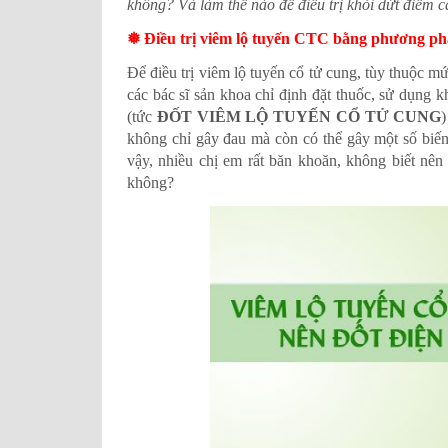
không? Và làm thế nào để điều trị khỏi dứt điểm
❅ Điều trị viêm lộ tuyến CTC bằng phương phá
Để điều trị viêm lộ tuyến cổ tử cung, tùy thuộc 
các bác sĩ sản khoa chỉ định đặt thuốc, sử dụng 
(tức
ĐỐT VIÊM LỘ TUYẾN CỔ TỬ CUNG
)
không chỉ gây đau mà còn có thể gây một số biến
vậy, nhiều chị em rất băn khoăn, không biết nên
không?