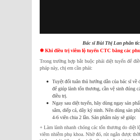
Bác sĩ Bùi Thị Lan phân tí
❅ Khi điều trị viêm lộ tuyến CTC bằng các phư
Trong trường hợp bắt buộc phải diệt tuyến để điề
pháp này, chị em cần phải:
Tuyệt đối tuân thủ hướng dẫn của bác sĩ về đơ
để giúp lành tổn thương, cần vệ sinh đúng c
điều trị.
Ngay sau diệt tuyến, hãy dùng ngay sản p
sâm, diếp cá, dây ký ninh. Nên dùng sản ph
4-6 viên chia 2 lần. Sản phẩm này sẽ giúp:
+ Làm lành nhanh chóng các tổn thương do diệt lộ
viêm nhiễm phụ khoa. Nhờ đó, rút ngắn được thời 