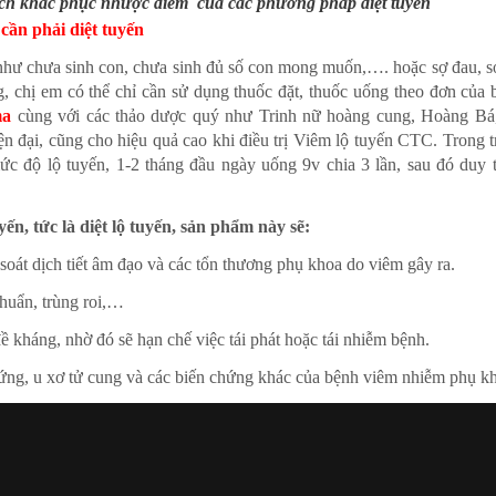
ch khắc phục nhược điểm của các phương pháp diệt tuyến
cần phải diệt tuyến
 như chưa sinh con, chưa sinh đủ số con mong muốn,…. hoặc sợ đau, s
 chị em có thể chỉ cần sử dụng thuốc đặt, thuốc uống theo đơn của b
ma
cùng với các thảo dược quý như Trinh nữ hoàng cung, Hoàng Bá
iện đại, cũng cho hiệu quả cao khi điều trị Viêm lộ tuyến CTC. Trong 
c độ lộ tuyến, 1-2 tháng đầu ngày uống 9v chia 3 lần, sau đó duy t
yến, tức là diệt lộ tuyến, sản phẩm này sẽ:
 soát dịch tiết âm đạo và các tổn thương phụ khoa do viêm gây ra.
khuẩn, trùng roi,…
 kháng, nhờ đó sẽ hạn chế việc tái phát hoặc tái nhiễm bệnh.
rứng, u xơ tử cung và các biến chứng khác của bệnh viêm nhiễm phụ k