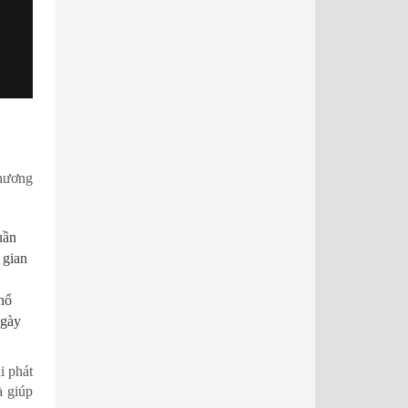
phương
uần
 gian
hổ
ngày
i phát
à giúp