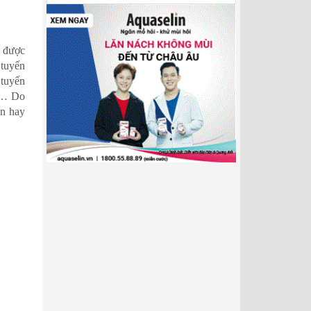
ẽ được
 tuyến
 tuyến
i,… Do
ến hay