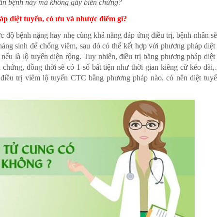
 căn bệnh này mà không gây biến chứng?
p diệt tuyến, có ưu và nhược điểm gì?
mức độ bệnh nặng hay nhẹ cùng khả năng đáp ứng điều trị, bệnh nhân s
kháng sinh để chống viêm, sau đó có thể kết hợp với phương pháp diệt
 nếu là lộ tuyến diện rộng. Tuy nhiên, điều trị bằng phương pháp diệt
 chứng, đồng thời sẽ có 1 số bất tiện như thời gian kiêng cữ kéo dà
 điều trị viêm lộ tuyến CTC bằng phương pháp nào, có nên diệt tuy