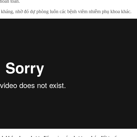
hoàn toàn.
 kháng, nhờ đó dự phòng luôn các bệnh viêm nhiễm phụ khoa khác.