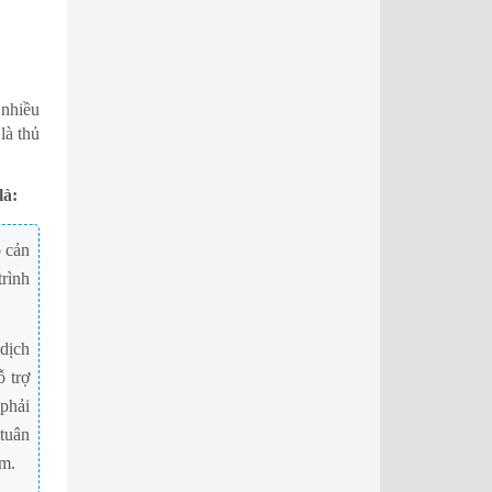
 nhiều
là thủ
là:
o cản
trình
 dịch
ỗ trợ
 phải
tuân
êm.