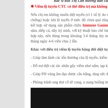
Bác sĩ Bùi Thị Lan hướng dẫn cá
❅ Viêm lộ tuyến CTC có thể điều trị mà không 
Nếu chị em không muốn diệt tuyến (vì 1 số lý do
chứng) hoặc khi lộ tuyến ở mức độ chưa quá rộng,
kết hợp sử dụng sản phẩm chứa
Immune Gam
sâm, diếp cá, dây ký ninh, với kỹ thuật bào chế h
hợp này, nên dùng trong khoảng 3-6 tháng tùy mứ
tháng ngày 4-6 viên chia 2 lần.
Khác với điều trị viêm lộ tuyến bằng đốt diệt tu
- Giúp làm lành các tổn thương của lộ tuyến, kiểm
- Hỗ trợ diệt các tác nhân gây viêm như nấm, tạp 
- Giúp PH vùng âm đạo được cân bằng, tăng sức đề
- Phòng tránh ung thư cổ tử cung, u nang buồng t