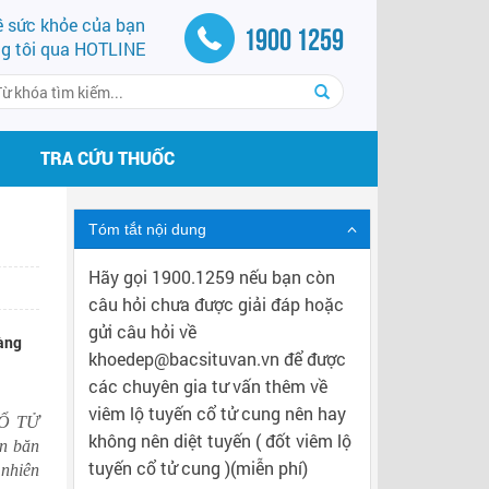
về sức khỏe của bạn
1900 1259
ng tôi qua HOTLINE
TRA CỨU THUỐC
Tóm tắt nội dung
Hãy gọi 1900.1259 nếu bạn còn
câu hỏi chưa được giải đáp hoặc
gửi câu hỏi về
vàng
khoedep@bacsituvan.vn để được
các chuyên gia tư vấn thêm về
viêm lộ tuyến cổ tử cung nên hay
CỔ TỬ
không nên diệt tuyến ( đốt viêm lộ
ẫn băn
tuyến cổ tử cung )(miễn phí)
 nhiên