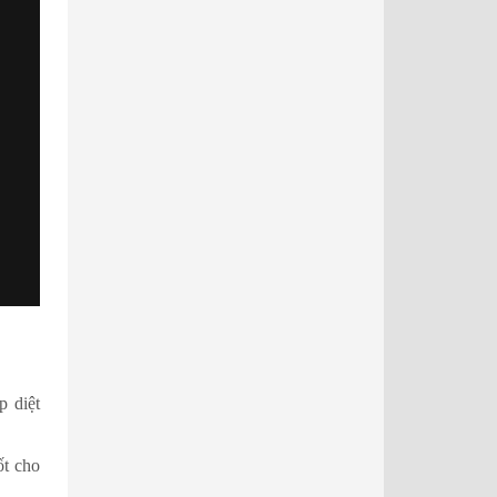
p diệt
ốt cho