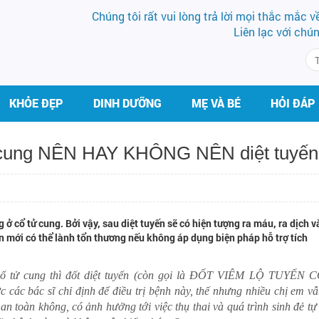
Chúng tôi rất vui lòng trả lời mọi thắc mắc 
Liên lạc với chú
KHỎE ĐẸP
DINH DƯỠNG
MẸ VÀ BÉ
HỎI ĐÁP
 tử cung NÊN HAY KHÔNG NÊN diệt tuyến
g ở cổ tử cung. Bởi vậy, sau diệt tuyến sẽ có hiện tượng ra máu, ra dịch 
ần mới có thể lành tổn thương nếu không áp dụng biện pháp hỗ trợ tích
n cổ tử cung thì đốt diệt tuyến (còn gọi là ĐỐT VIÊM LỘ TUYẾN 
ác bác sĩ chỉ định để điều trị bệnh này, thế nhưng nhiều chị em v
n toàn không, có ảnh hưởng tới việc thụ thai và quá trình sinh đẻ tự