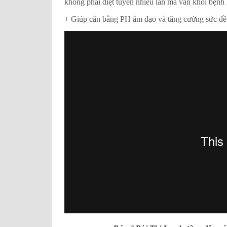
không phải diệt tuyến nhiều lần mà vẫn khỏi bệnh 
+ Giúp cân bằng PH âm đạo và tăng cường sức đề