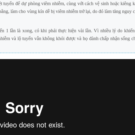
iệt tuyến để dự phòng viêm nhiễm, cùng với cách vệ sinh hoặc kiêng 
ằng, làm cho vùng kín dễ bị viêm nhiễm trở lại, do đó làm tăng nguy c
n 1 lần là xong, có khi phải thực hiện vài lần. Vì nhiều lý do khiế
m nhiễm và lộ tuyến vẫn không khỏi được và họ đành chấp nhận sống c