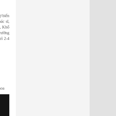
ợ biến
ác sĩ,
, Khổ
trường
rì 2-4
hoa