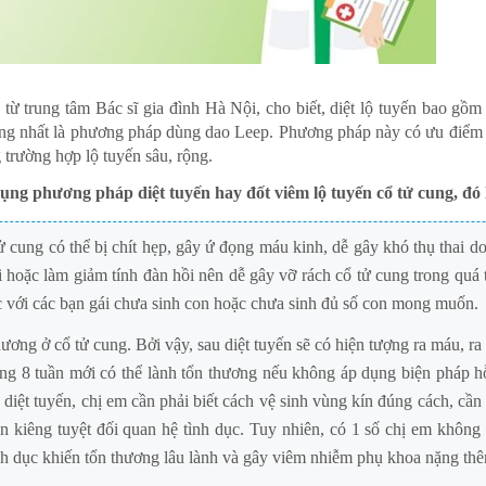
từ trung tâm Bác sĩ gia đình Hà Nội, cho biết, diệt lộ tuyến bao gồm
ặng nhất là phương pháp dùng dao Leep. Phương pháp này có ưu điểm 
trường hợp lộ tuyến sâu, rộng.
ụng phương pháp diệt tuyến hay đốt viêm lộ tuyến cổ tử cung, đó 
tử cung có thể bị chít hẹp, gây ứ đọng máu kinh, dễ gây khó thụ thai d
ai hoặc làm giảm tính đàn hồi nên dễ gây vỡ rách cổ tử cung trong quá 
ắc với các bạn gái chưa sinh con hoặc chưa sinh đủ số con mong muốn.
thương ở cổ tử cung. Bởi vậy, sau diệt tuyến sẽ có hiện tượng ra máu, ra
oảng 8 tuần mới có thể lành tổn thương nếu không áp dụng biện pháp h
 diệt tuyến, chị em cần phải biết cách vệ sinh vùng kín đúng cách, cần
 kiêng tuyệt đối quan hệ tình dục. Tuy nhiên, có 1 số chị em không 
nh dục khiến tổn thương lâu lành và gây viêm nhiễm phụ khoa nặng th