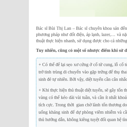
Bác sĩ Bùi Thị Lan – Bác sĩ chuyên khoa sản đến 
phương pháp như đốt điện, áp lạnh, lazer,… và n
thuật thực hiện nhanh, sử dụng được cho cả những 
Tuy nhiên, cũng có một số nhược điểm khi sử d
+ Có thể để lại sẹo xơ cứng ở cổ tử cung, lỗ cổ 
trở tinh trùng di chuyển vào gặp trứng để thụ th
sinh đẻ tự nhiên. Bởi vậy, diệt tuyến cần cân nh
+ Khi thực hiện thủ thuật diệt tuyến, sẽ gây tổn 
vàng có thể kéo dài vài tuần, và cần ít nhất kh
tích cực. Trong thời gian chờ lành tổn thương do
uống kháng sinh để dự phòng viêm nhiễm và cần
thủ hướng dẫn, không kiêng tuyệt đối quan hệ tì