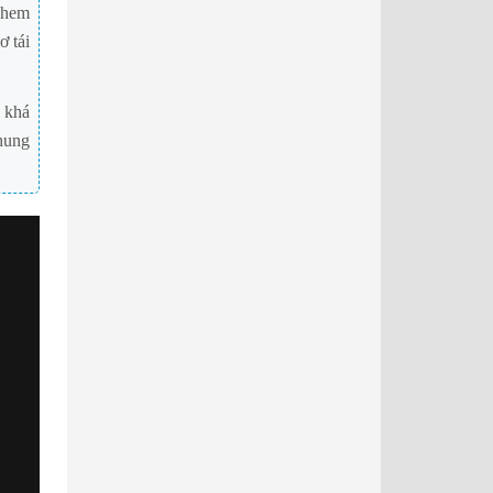
khem
ơ tái
n khá
hung