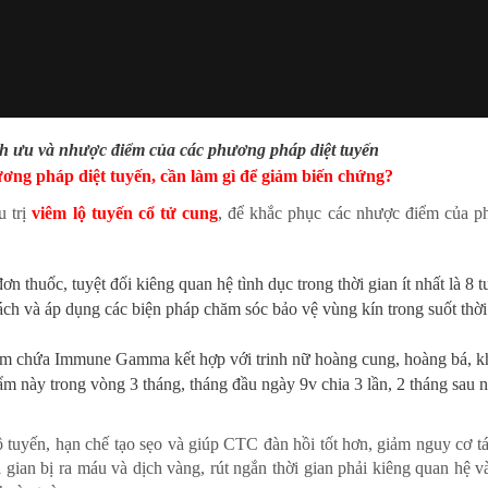
ch ưu và nhược điểm của các phương pháp diệt tuyến
ơng pháp diệt tuyến, cần làm gì để giảm biến chứng?
u trị
viêm lộ tuyến cổ tử cung
, để khắc phục các nhược điểm của 
n thuốc, tuyệt đối kiêng quan hệ tình dục trong thời gian ít nhất là 8 t
ách và áp dụng các biện pháp chăm sóc bảo vệ vùng kín trong suốt thời
hẩm chứa Immune Gamma kết hợp với trinh nữ hoàng cung, hoàng bá, k
ẩm này trong vòng 3 tháng, tháng đầu ngày 9v chia 3 lần, 2 tháng sau 
 tuyến, hạn chế tạo sẹo và giúp CTC đàn hồi tốt hơn, giảm nguy cơ tá
gian bị ra máu và dịch vàng, rút ngắn thời gian phải kiêng quan hệ v