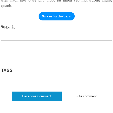
triển ngôn ngữ ở trẻ phụ thuộc rất nhiều vào môi trường chung
quanh.
Gửi câu hỏi cho bác sĩ
Nói lắp
TAGS:
Facebook Comment
Site comment