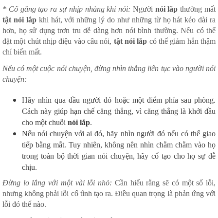
* Cố gắng tạo ra sự nhịp nhàng khi nói:
Người
nói lắp
thường mất
tật nói lắp
khi hát, với những lý do như những từ họ hát kéo dài ra
hơn, họ sử dụng trơn tru dễ dàng hơn nói bình thường. Nếu có thể
đặt một chút nhịp điệu vào câu nói,
tật nói lắp
có thể giảm hẳn thậm
chí biến mất.
Nếu có một cuộc nói chuyện, đừng nhìn thẳng liên tục vào người nói
chuyện:
Hãy nhìn qua đầu người đó hoặc một điểm phía sau phòng.
Cách này giúp hạn chế căng thẳng, vì căng thẳng là khởi đầu
cho một chuỗi
nói lắp
.
Nếu nói chuyện với ai đó, hãy nhìn người đó nếu có thể giao
tiếp bằng mắt. Tuy nhiên, không nên nhìn chằm chằm vào họ
trong toàn bộ thời gian nói chuyện, hãy cố tạo cho họ sự dễ
chịu.
Đừng lo lắng với một vài lỗi nhỏ:
Cần hiểu rằng sẽ có một số lỗi,
nhưng không phải lỗi cố tình tạo ra. Điều quan trọng là phản ứng với
lỗi đó thế nào.