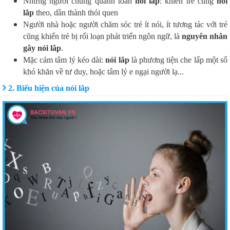
Những người chung quanh toàn
nói lắp
: khiến trẻ cũng
nói
lắp
theo, dần thành thói quen
Người nhà hoặc người chăm sóc trẻ ít nói, ít tương tác với trẻ
cũng khiến trẻ bị rối loạn phát triển ngôn ngữ, là
nguyên nhân
gây nói lắp
.
Mặc cảm tâm lý kéo dài:
nói lắp
là phương tiện che lấp một số
khó khăn về tư duy, hoặc tâm lý e ngại người lạ...
2. Biểu hiện của nói lắp