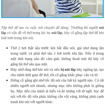
Tập thở để tạo ra cuộc nói chuyện dễ dàng:
Thường thì người
nói
lắp
có vấn đề về thở trong lúc họ
nói lắp
, hãy cố gắng tập thở để lưu
loát hơn trong khi nói.
Thở 2 hơi thật sâu trước khi bắt đầu nói, giả như đang lặn
trong nước và phải thở sâu 2 hơi trước khi lặn. Nếu ở trong
một tình trạng nào đó cảm giác không thoải mái thì hãy cố
gắng hít thở sâu qua mũi.
Hãy nhớ rằng thở khi nói và nếu
bị nói lắp
hãy ngừng lại, tạo
cho mình thời gian để thở, rồi cố gắng khắc phục câu và từ.
Đừng cố gắng ghi nhớ tốc độ nói của bất kỳ người nào. Có rất
nhiều người nói nhanh, nhưng mục tiêu không phải là giống
họ. Mục tiêu của mình là hiểu và ấn tượng với từ ngữ, học để
nói với tốc độ vừa phải, không cần vội vàng, không phải cạnh
tranh khi nói với người khác.