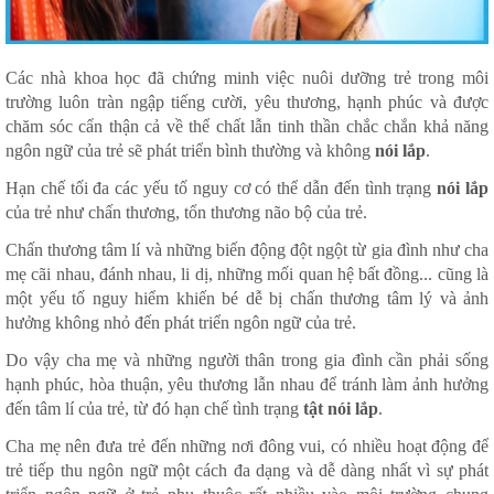
Các nhà khoa học đã chứng minh việc nuôi dưỡng trẻ trong môi
trường luôn tràn ngập tiếng cười, yêu thương, hạnh phúc và được
chăm sóc cẩn thận cả về thể chất lẫn tinh thần chắc chắn khả năng
ngôn ngữ của trẻ sẽ phát triển bình thường và không
nói lắp
.
Hạn chế tối đa các yếu tố nguy cơ có thể dẫn đến tình trạng
nói lắp
của trẻ như chấn thương, tổn thương não bộ của trẻ.
Chấn thương tâm lí và những biến động đột ngột từ gia đình như cha
mẹ cãi nhau, đánh nhau, li dị, những mối quan hệ bất đồng... cũng là
một yếu tố nguy hiểm khiến bé dễ bị chấn thương tâm lý và ảnh
hưởng không nhỏ đến phát triển ngôn ngữ của trẻ.
Do vậy cha mẹ và những người thân trong gia đình cần phải sống
hạnh phúc, hòa thuận, yêu thương lẫn nhau để tránh làm ảnh hưởng
đến tâm lí của trẻ, từ đó hạn chế tình trạng
tật nói lắp
.
Cha mẹ nên đưa trẻ đến những nơi đông vui, có nhiều hoạt động để
trẻ tiếp thu ngôn ngữ một cách đa dạng và dễ dàng nhất vì sự phát