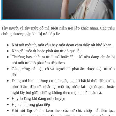
Tùy người và tùy mức độ mà
biểu hiện nói lắp
khác nhau. Các triệu
chứng thường gặp khi
bị nói lắp
là:
Khi nói một từ, một câu hay một đoạn cảm thấy rất khó khăn.
Kéo dài một từ hoặc phát âm từ đó quá lâu.
Thường hay phát ra từ “um” hoặc “à… à” nếu đang chuẩn bị
nói một từ khó phát âm tiếp theo
Căng cứng cả mặt, cổ và người để phát âm được một từ nào
đó.
Đang nói bình thường có thể ngắt, nghỉ ở bất kì thời điểm nào,
như ở âm đầu từ, nhắc lại một từ, nhắc lại một đoạn... hoặc
nghỉ lấy hơi giữa chừng không theo một qui tắc nào cả.
Hay lo lắng khi đang nói chuyện
Hạn chế trong giao tiếp
Khi
nói lắp
có thể kèm theo các cử chỉ: chớp mắt liên tục,