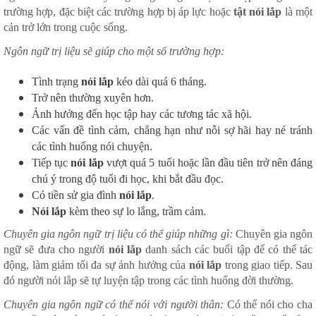
trường hợp, đặc biệt các trường hợp bị áp lực hoặc
tật nói lắp
là một
cản trở lớn trong cuộc sống.
Ngôn ngữ trị liệu sẽ giúp cho một số trường hợp:
Tình trạng
nói lắp
kéo dài quá 6 tháng.
Trở nên thường xuyên hơn.
Ảnh hưởng đến học tập hay các tương tác xã hội.
Các vấn đề tình cảm, chẳng hạn như nỗi sợ hãi hay né tránh
các tình huống nói chuyện.
Tiếp tục
nói lắp
vượt quá 5 tuổi hoặc lần đầu tiên trở nên đáng
chú ý trong độ tuổi đi học, khi bắt đầu đọc.
Có tiền sử gia đình
nói lắp
.
Nói lắp
kèm theo sự lo lắng, trầm cảm.
Chuyên gia ngôn ngữ trị liệu có thể giúp những gì:
Chuyên gia ngôn
ngữ sẽ đưa cho người
nói lắp
danh sách các buổi tập để có thể tác
động, làm giảm tối đa sự ảnh hưởng của
nói lắp
trong giao tiếp. Sau
đó người nói lắp sẽ tự luyện tập trong các tình huống đời thường.
Chuyên gia ngôn ngữ có thể nói với người thân:
Có thể nói cho cha