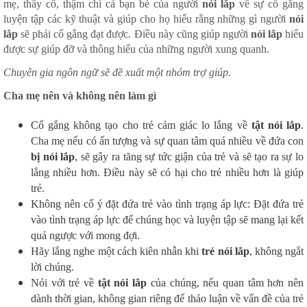
mẹ, thầy cô, thậm chí cả bạn bè của người
nói lắp
về sự cố gắng
luyện tập các kỹ thuật và giúp cho họ hiểu rằng những gì người
nói
lắp
sẽ phải cố gắng đạt được. Điều này cũng giúp người
nói lắp
hiểu
được sự giúp đỡ và thông hiểu của những người xung quanh.
Chuyên gia ngôn ngữ sẽ đề xuất một nhóm trợ giúp.
Cha mẹ nên và không nên làm gì
Cố gắng không tạo cho trẻ cảm giác lo lắng về
tật nói lắp
.
Cha mẹ nếu có ấn tượng và sự quan tâm quá nhiều về đứa con
bị nói lắp
, sẽ gây ra tăng sự tức giận của trẻ và sẽ tạo ra sự lo
lắng nhiều hơn. Điều này sẽ có hại cho trẻ nhiều hơn là giúp
trẻ.
Không nên cố ý đặt đứa trẻ vào tình trạng áp lực: Đặt đứa trẻ
vào tình trạng áp lực để chúng học và luyện tập sẽ mang lại kết
quả ngược với mong đợi.
Hãy lắng nghe một cách kiên nhẫn khi
trẻ nói lắp
, không ngắt
lời chúng.
Nói với trẻ về
tật nói lắp
của chúng, nếu quan tâm hơn nên
dành thời gian, không gian riêng để thảo luận về vấn đề của trẻ