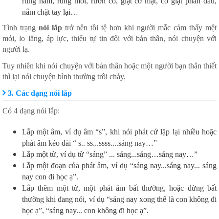
rung hàm, rung môi, rướn cổ, giật cơ mặt, co giật phần đầu,
nắm chặt tay lại…
Tình trạng
nói lắp
trở nên tồi tệ hơn khi người mắc cảm thấy mệt
mỏi, lo lắng, áp lực, thiếu tự tin đối với bản thân, nói chuyện với
người lạ.
Tuy nhiên khi nói chuyện với bản thân hoặc một người bạn thân thiết
thì lại nói chuyện bình thường trôi chảy.
3. Các dạng nói lắp
Có 4 dạng nói lắp:
Lắp một âm, ví dụ âm “s”, khi nói phát cứ lặp lại nhiều hoặc
phát âm kéo dài “ s.. ss...ssss....sáng nay…”
Lắp một từ, ví dụ từ “sáng” ... sáng...sáng…sáng nay…”
Lắp một đoạn của phát âm, ví dụ “sáng nay...sáng nay... sáng
nay con đi học ạ”.
Lắp thêm một từ, một phát âm bất thường, hoặc dừng bất
thường khi đang nói, ví dụ “sáng nay xong thế là con không đi
học ạ”, “sáng nay... con không đi học ạ”.