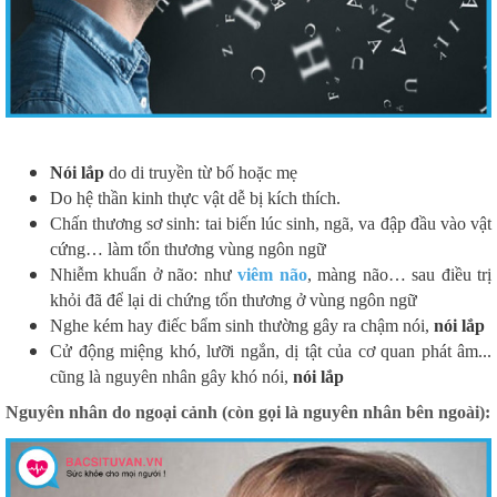
Nói lắp
do di truyền từ bố hoặc mẹ
Do hệ thần kinh thực vật dễ bị kích thích.
Chấn thương sơ sinh: tai biến lúc sinh, ngã, va đập đầu vào vật
cứng… làm tổn thương vùng ngôn ngữ
Nhiễm khuẩn ở não: như
viêm não
, màng não… sau điều trị
khỏi đã để lại di chứng tổn thương ở vùng ngôn ngữ
Nghe kém hay điếc bẩm sinh thường gây ra chậm nói,
nói lắp
Cử động miệng khó, lưỡi ngắn, dị tật của cơ quan phát âm...
cũng là nguyên nhân gây khó nói,
nói lắp
Nguyên nhân do ngoại cảnh (còn gọi là nguyên nhân bên ngoài):