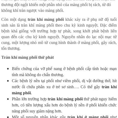
thương đột ngột khiến một phần nhỏ của màng phổi bị rách, từ đó
không khí tràn ngược vào màng phổi.
Còn một dạng
tràn khí màng phổi
khác xảy ra ở phụ nữ độ tuổi
sinh sản là tràn khí màng phổi theo chu kỳ kinh nguyệt. Đặc điểm
bệnh khá giống với trường hợp tự phát, song khởi phát bệnh liên
quan đến các chu kỳ kinh nguyệt. Nguyên nhân do lạc nội mạc tử
cung, một lượng nhỏ mô tử cung hình thành ở màng phổi, gây rách,
tổn thương.
Tràn khí màng phổi thứ phát
Biến chứng của vỡ phế nang ở bệnh phổi cấp tính hoặc mạn
tính mà không do chấn thương.
Các bệnh lý nền tại phổi như viêm phổi, dị vật đường thở, hít
nước ối chứa phân xu ở trẻ sơ sinh…. Có thể gây
tràn khí
màng phổi
.
Phần lớn trường hợp
tràn khí màng phổi
thứ phát nguy hiểm
hơn, có tiên lượng xấu hơn do bệnh lý nền ở phổi khiến chức
năng phổi suy giảm nặng hơn.
Một số nguyên nhân khác gây
tràn khí ở màng phổi
như