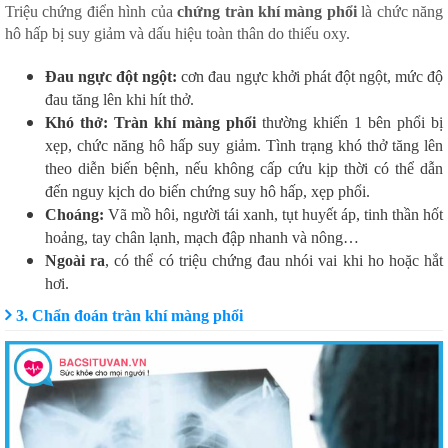
Triệu chứng điển hình của
chứng tràn khí màng phổi
là chức năng
hô hấp bị suy giảm và dấu hiệu toàn thân do thiếu oxy.
Đau ngực đột ngột:
cơn đau ngực khởi phát đột ngột, mức độ
đau tăng lên khi hít thở.
Khó thở:
Tràn khí màng phổi
thường khiến 1 bên phổi bị
xẹp, chức năng hô hấp suy giảm. Tình trạng khó thở tăng lên
theo diễn biến bệnh, nếu không cấp cứu kịp thời có thể dẫn
đến nguy kịch do biến chứng suy hô hấp, xẹp phổi.
Choáng:
Vã mồ hôi, người tái xanh, tụt huyết áp, tinh thần hốt
hoảng, tay chân lạnh, mạch đập nhanh và nông…
Ngoài ra
, có thể có triệu chứng đau nhói vai khi ho hoặc hắt
hơi.
3. Chẩn đoán tràn khí màng phổi