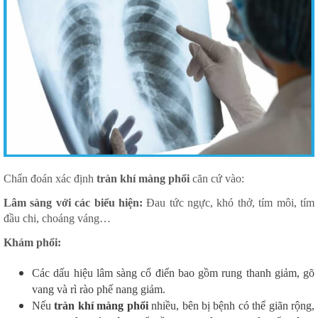
Chẩn đoán xác định
tràn khí màng phổi
căn cứ vào:
Lâm sàng với các biểu hiện:
Đau tức ngực, khó thở, tím môi, tím
đầu chi, choáng váng…
Khám phổi:
Các dấu hiệu lâm sàng cổ điển bao gồm rung thanh giảm, gõ
vang và rì rào phế nang giảm.
Nếu
tràn khí màng phổi
nhiều, bên bị bệnh có thể giãn rộng,