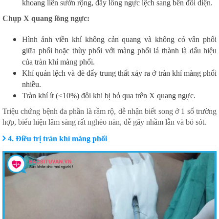
khoang liên sườn rộng, đẩy lồng ngực lệch sang bên đối diện.
Chụp X quang lồng ngực:
Hình ảnh viền khí không cản quang và không có vân phổi
giữa phổi hoặc thùy phổi với màng phổi lá thành là dấu hiệu
của tràn khí màng phổi.
Khí quản lệch và đè đẩy trung thất xảy ra ở tràn khí màng phổi
nhiều.
Tràn khí ít (<10%) đôi khi bị bỏ qua trên X quang ngực.
Triệu chứng bệnh đa phần là rầm rộ, dễ nhận biết song ở 1 số trường
hợp, biểu hiện lâm sàng rất nghèo nàn, dễ gây nhầm lẫn và bỏ sót.
4. Điều trị tràn khí màng phổi