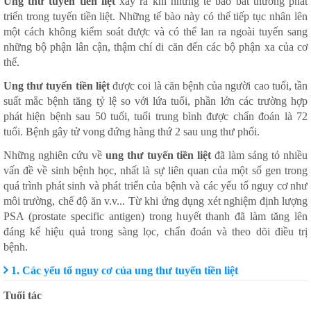
Ung thư tuyến tiền liệt
xảy ra khi những tế bào bất thường phát
triển trong tuyến tiền liệt. Những tế bào này có thể tiếp tục nhân lên
một cách không kiểm soát được và có thể lan ra ngoài tuyến sang
những bộ phận lân cận, thậm chí di căn đến các bộ phận xa của cơ
thể.
Ung thư tuyến tiền liệt
được coi là căn bệnh của người cao tuổi, tần
suất mắc bệnh tăng tỷ lệ so với lứa tuổi, phần lớn các trường hợp
phát hiện bệnh sau 50 tuổi, tuổi trung bình được chẩn đoán là 72
tuổi. Bệnh gây tử vong đứng hàng thứ 2 sau ung thư phổi.
Những nghiên cứu về
ung thư tuyến tiền liệt
đã làm sáng tỏ nhiều
vấn đề về sinh bệnh học, nhất là sự liên quan của một số gen trong
quá trình phát sinh và phát triển của bệnh và các yếu tố nguy cơ như
môi trường, chế độ ăn v.v... Từ khi ứng dụng xét nghiệm định lượng
PSA (prostate specific antigen) trong huyết thanh đã làm tăng lên
đáng kể hiệu quả trong sàng lọc, chẩn đoán và theo dõi điều trị
bệnh.
1. Các yếu tố nguy cơ của ung thư tuyến tiền liệt
Tuổi tác