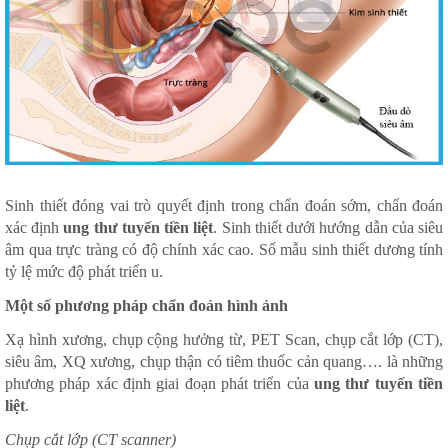
Sinh thiết đóng vai trò quyết định trong chẩn đoán sớm, chẩn đoán
xác định
ung thư tuyến tiền liệt
. Sinh thiết dưới hướng dẫn của siêu
âm qua trực tràng có độ chính xác cao. Số mẫu sinh thiết dương tính
tỷ lệ mức độ phát triển u.
Một số phương pháp chẩn đoán hình ảnh
Xạ hình xương, chụp cộng hưởng từ, PET Scan, chụp cắt lớp (CT),
siêu âm, XQ xương, chụp thận có tiêm thuốc cản quang…. là những
phương pháp xác định giai đoạn phát triển của
ung thư tuyến tiền
liệt
.
Chụp cắt lớp (CT scanner)