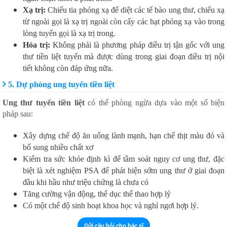
Xạ trị:
Chiếu tia phóng xạ để diệt các tế bào ung thư, chiếu xạ
từ ngoài gọi là xạ trị ngoài còn cấy các hạt phóng xạ vào trong
lòng tuyến gọi là xạ trị trong.
Hóa trị:
Không phải là phương pháp điều trị tận gốc với ung
thư tiền liệt tuyến mà được dùng trong giai đoạn điều trị nội
tiết không còn đáp ứng nữa.
5. Dự phòng ung tuyến tiền liệt
Ung thư tuyến tiền liệt
có thể phòng ngừa dựa vào một số biện
pháp sau:
Xây dựng chế độ ăn uống lành mạnh, hạn chế thịt màu đỏ và
bổ sung nhiều chất xơ
Kiểm tra sức khỏe định kì để tầm soát nguy cơ ung thư, đặc
biệt là xét nghiệm PSA để phát hiện sớm ung thư ở giai đoạn
đầu khi hầu như triệu chứng là chưa có
Tăng cường vận động, thể dục thể thao hợp lý
Có một chế độ sinh hoạt khoa học và nghỉ ngơi hợp lý.
Gửi câu hỏi cho bác sĩ