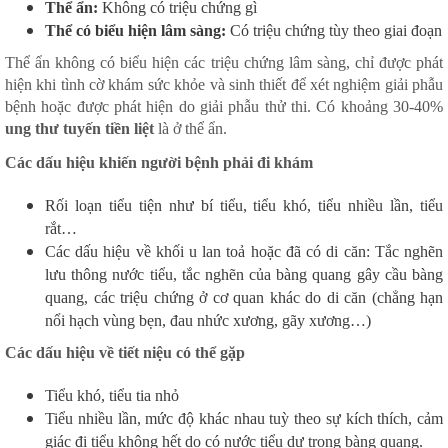
Thể ẩn:
Không có triệu chứng gì
Thể có biểu hiện lâm sàng:
Có triệu chứng tùy theo giai đoạn
Thể ẩn không có biểu hiện các triệu chứng lâm sàng, chỉ được phát
hiện khi tình cờ khám sức khỏe và sinh thiết để xét nghiệm giải phẫu
bệnh hoặc được phát hiện do giải phẫu thử thi. Có khoảng 30-40%
ung thư tuyến tiền liệt
là ở thể ẩn.
Các dấu hiệu khiến người bệnh phải đi khám
Rối loạn tiểu tiện như bí tiểu, tiểu khó, tiểu nhiều lần, tiểu
rắt…
Các dấu hiệu về khối u lan toả hoặc đã có di căn: Tắc nghẽn
lưu thông nước tiểu, tắc nghẽn của bàng quang gây cầu bàng
quang, các triệu chứng ở cơ quan khác do di căn (chẳng hạn
nổi hạch vùng bẹn, đau nhức xương, gãy xương…)
Các dấu hiệu về tiết niệu có thể gặp
Tiểu khó, tiểu tia nhỏ
Tiểu nhiều lần, mức độ khác nhau tuỳ theo sự kích thích, cảm
giác đi tiểu không hết do có nước tiểu dư trong bàng quang.