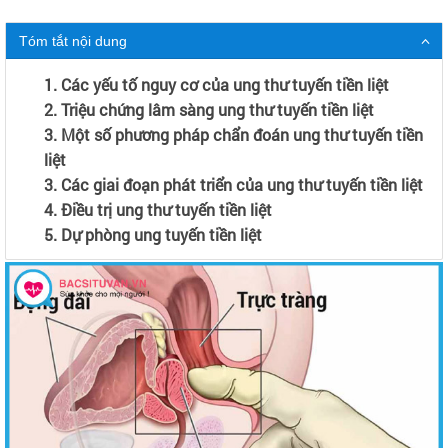
Tóm tắt nội dung
1. Các yếu tố nguy cơ của ung thư tuyến tiền liệt
2. Triệu chứng lâm sàng ung thư tuyến tiền liệt
3. Một số phương pháp chẩn đoán ung thư tuyến tiền
liệt
3. Các giai đoạn phát triển của ung thư tuyến tiền liệt
4. Điều trị ung thư tuyến tiền liệt
5. Dự phòng ung tuyến tiền liệt