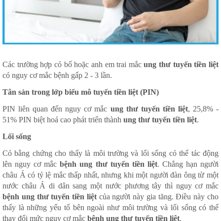
Các trường hợp có bố hoặc anh em trai mắc
ung thư tuyến tiền liệt
có nguy cơ mắc bệnh gấp 2 - 3 lần.
Tân sản trong lớp biểu mô tuyến tiền liệt (PIN)
PIN liên quan đến nguy cơ mắc
ung thư tuyến tiền liệt
, 25,8% -
51% PIN biệt hoá cao phát triển thành
ung thư tuyến tiền liệt
.
Lối sống
Có bằng chứng cho thấy là môi trường và lối sống có thể tác động
lên nguy cơ mắc
bệnh ung thư tuyến tiền liệt
. Chẳng hạn người
châu Á có tỷ lệ mắc thấp nhất, nhưng khi một người đàn ông từ một
nước châu Á di dân sang một nước phương tây thì nguy cơ mắc
bệnh ung thư tuyến tiền liệt
của người này gia tăng. Điều này cho
thấy là những yếu tố bên ngoài như môi trường và lối sống có thể
thay đổi mức nguy cơ mắc
bệnh ung thư tuyến tiền liệt
.