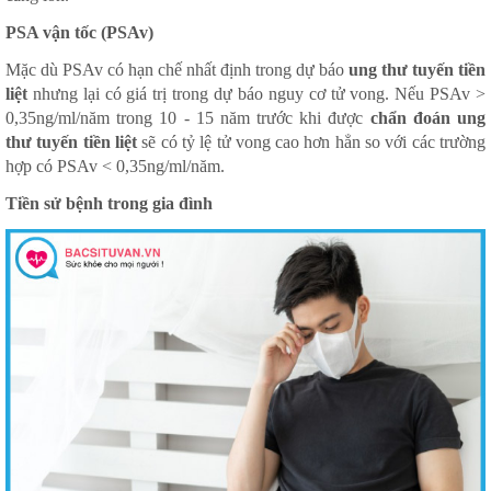
PSA vận tốc (PSAv)
Mặc dù PSAv có hạn chế nhất định trong dự báo
ung thư tuyến tiền
liệt
nhưng lại có giá trị trong dự báo nguy cơ tử vong. Nếu PSAv >
0,35ng/ml/năm trong 10 - 15 năm trước khi được
chẩn đoán ung
thư tuyến tiền liệt
sẽ có tỷ lệ tử vong cao hơn hẳn so với các trường
hợp có PSAv < 0,35ng/ml/năm.
Tiền sử bệnh trong gia đình