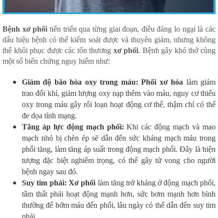
Bệnh xơ phổi
tiến triển qua từng giai đoạn, điều đáng lo ngại là các
dấu hiệu bệnh có thể kiểm soát được và thuyên giảm, nhưng không
thể khôi phục được các tổn thương
xơ phổi
. Bệnh gây khó thở cùng
một số biến chứng nguy hiểm như:
Giảm độ bão hòa oxy trong máu:
Phổi xơ
hóa
làm giảm
trao đổi khí, giảm lượng oxy nạp thêm vào máu, nguy cơ thiếu
oxy trong máu gây rối loạn hoạt động cơ thể, thậm chí có thể
đe dọa tính mạng.
Tăng áp lực động mạch phổi:
Khi các động mạch và mao
mạch nhỏ bị chèn ép sẽ dẫn đến sức kháng mạch máu trong
phổi tăng, làm tăng áp suất trong động mạch phổi. Đây là hiện
tượng đặc biệt nghiêm trọng, có thể gây tử vong cho người
bệnh ngay sau đó.
Suy tim phải:
Xơ phổi
làm tăng trở kháng ở động mạch phổi,
tâm thất phải hoạt động mạnh hơn, sức bơm mạnh hơn bình
thường để bớm máu đến phổi, lâu ngày có thể dẫn đến suy tim
phải.