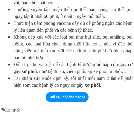
vật, hạn chế chất béo
Thường xuyên tập luyện thể dục thể thao, nâng cao thể lực,
ngày tập ít nhất 60 phút, ít nhất 5 ngày mỗi tuần.
Thực hiện tiêm phòng vaccine đầy đủ để phòng ngừa các bệnh
lý liên quan đến phổi và các bệnh lý khác.
Không tiếp xúc với các loại bụi như bụi silic, bụi amiăng, bụi
bông, các loại hóa chất, dung môi hữu cơ… nếu vì đặc thù
công việc mà tiếp xúc với các chất trên thì phải có biện pháp
bảo hộ phù hợp.
Điều trị sớm và triệt để các bệnh lý đường hô hấp có nguy cơ
gây
xơ phổi
, như bệnh lao, viêm phổi, áp xe phổi, u phổi…
Tái khám sức khỏe định kỳ, tốt nhất mỗi năm 2 lần để phát
hiện sớm các bệnh lý có nguy cơ gây
xơ phổi
.
Gửi câu hỏi cho bác sĩ
Xơ phổi