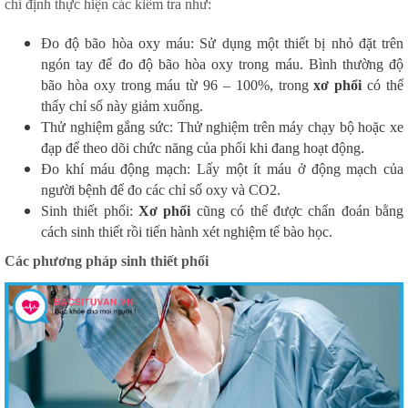
chỉ định thực hiện các kiểm tra như:
Đo độ bão hòa oxy máu: Sử dụng một thiết bị nhỏ đặt trên
ngón tay để đo độ bão hòa oxy trong máu. Bình thường độ
bão hòa oxy trong máu từ 96 – 100%, trong
xơ phổi
có thể
thấy chỉ số này giảm xuống.
Thử nghiệm gắng sức: Thử nghiệm trên máy chạy bộ hoặc xe
đạp để theo dõi chức năng của phổi khi đang hoạt động.
Đo khí máu động mạch: Lấy một ít máu ở động mạch của
người bệnh để đo các chỉ số oxy và CO2.
Sinh thiết phổi:
Xơ phổi
cũng có thể được chẩn đoán bằng
cách sinh thiết rồi tiến hành xét nghiệm tế bào học.
Các phương pháp sinh thiết phổi