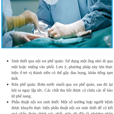
Sinh thiết qua nội soi phế quản: Sử dụng một ống nhỏ đi qua
mũi hoặc miệng vào phổi. Lưu ý, phương pháp này khi thực
hiện ở trẻ vị thành niên có thể gây đau họng, khàn tiếng tạm
thời.
Rửa phế quản: Bơm nước muối qua soi phế quản, sau đó lại
hút ra ngay lập tức. Các chất thu hồi được có chứa các tế bào
từ phế nang.
Phẫu thuật nội soi sinh thiết: Một số trường hợp người bệnh
được khuyên thực hiện phẫu thuật nội soi sinh thiết để có kết
quả chẩn đoán chính xác nhất, mặc dù đây là phương pháp