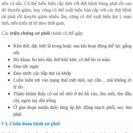
nền có sẵn. Có thể biểu hiện cấp tính với đợt bệnh bùng phát rồi sau
đó thuyên giảm, hay cũng có thể xuất hiện bán cấp với các đợt bệnh
tái phát rồi thuyên giảm nhiều lần, cũng có thể xuất hiện âm ỉ, mạn
tính, tiến triển từ từ theo thời gian.
Các
triệu chứng xơ phổi
chính có thể gặp:
Khó thở, đặc biệt là trong hoặc sau khi hoạt động thể lực gắng
sức
Ho khan, ho kéo dài, thở khò khè, có thể ho ra máu
Đau tức ngực
Đau nhức các bắp thịt và khớp
Luôn luôn rơi vào trạng thái mệt mỏi, sụt cân… mà không rõ
lý do
Thăm khám thấy có ral nổ nhỏ ở thì hít vào, tím môi, tím đầu
chi, ngón tay dùi trống
Ở giai đoạn muộn thấy tăng áp lực động mạch phổi, suy tim
phải
3. Chẩn đoán bệnh xơ phổi