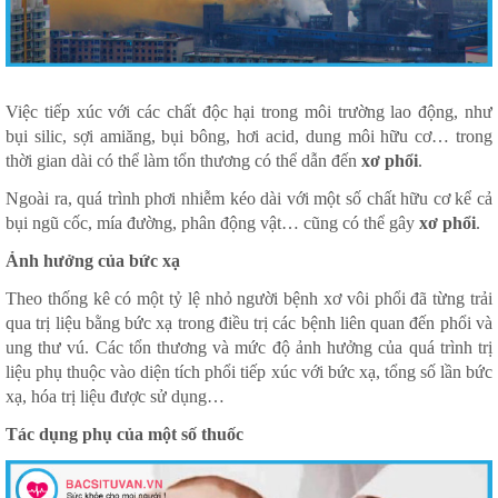
Việc tiếp xúc với các chất độc hại trong môi trường lao động, như
bụi silic, sợi amiăng, bụi bông, hơi acid, dung môi hữu cơ… trong
thời gian dài có thể làm tổn thương có thể dẫn đến
xơ phổi
.
Ngoài ra, quá trình phơi nhiễm kéo dài với một số chất hữu cơ kể cả
bụi ngũ cốc, mía đường, phân động vật… cũng có thể gây
xơ phổi
.
Ảnh hưởng của bức xạ
Theo thống kê có một tỷ lệ nhỏ người bệnh xơ vôi phổi đã từng trải
qua trị liệu bằng bức xạ trong điều trị các bệnh liên quan đến phổi và
ung thư vú. Các tổn thương và mức độ ảnh hưởng của quá trình trị
liệu phụ thuộc vào diện tích phổi tiếp xúc với bức xạ, tổng số lần bức
xạ, hóa trị liệu được sử dụng…
Tác dụng phụ của một số thuốc