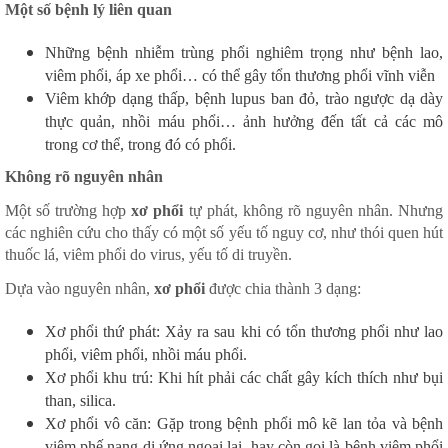
Một số bệnh lý liên quan
Những bệnh nhiễm trùng phổi nghiêm trọng như bệnh lao,
viêm phổi, áp xe phổi… có thể gây tổn thương phổi vĩnh viễn
Viêm khớp dạng thấp, bệnh lupus ban đỏ, trào ngược dạ dày
thực quản, nhồi máu phổi… ảnh hưởng đến tất cả các mô
trong cơ thể, trong đó có phổi.
Không rõ nguyên nhân
Một số trường hợp
xơ phổi
tự phát, không rõ nguyên nhân. Nhưng
các nghiên cứu cho thấy có một số yếu tố nguy cơ, như thói quen hút
thuốc lá, viêm phổi do virus, yếu tố di truyền.
Dựa vào nguyên nhân,
xơ phổi
được chia thành 3 dạng:
Xơ phổi thứ phát: Xảy ra sau khi có tổn thương phổi như lao
phổi, viêm phổi, nhồi máu phổi.
Xơ phổi khu trú: Khi hít phải các chất gây kích thích như bụi
than, silica.
Xơ phổi vô căn: Gặp trong bệnh phổi mô kẽ lan tỏa và bệnh
viêm phế nang dị ứng ngoại lai, hay còn gọi là bệnh viêm phổi