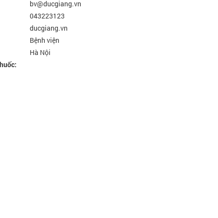
bv@ducgiang.vn
NGUYÊN GĐ TT DINH DƯỠNG VIỆN
CHUYÊN GIA TƯ V
DDQG
043223123
ducgiang.vn
Bệnh viện
Hà Nội
thuốc: