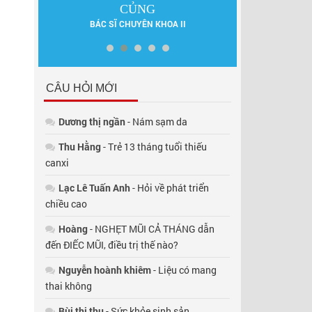
ẤN
DƯỢC SĨ 
CỦNG
BÁC SĨ CHUYÊN KHOA II
CÂU HỎI MỚI
Dương thị ngần
- Nám sạm da
Thu Hằng
- Trẻ 13 tháng tuổi thiếu
canxi
Lạc Lê Tuấn Anh
- Hỏi về phát triển
chiều cao
Hoàng
- NGHẸT MŨI CẢ THÁNG dẫn
đến ĐIẾC MŨI, điều trị thế nào?
Nguyễn hoành khiêm
- Liệu có mang
thai không
Bùi thị thụ
- Sức khỏe sinh sản