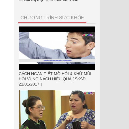
CHƯƠNG TRÌNH SỨC KHỎE
CÁCH NGĂN TIẾT MỒ HÔI & KHỬ MÙI
HÔI VÙNG NÁCH HIỆU QUẢ [ SKSĐ
21/01/2017 ]