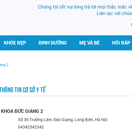
Chúng tôi rất vui lòng trả lời mọi thắc mắc 
Liên lạc với chú
KHỎE ĐẸP
DINH DƯỠNG
MẸ VÀ BÉ
HỎI ĐÁP
ang 2
THÔNG TIN CƠ SỞ Y TẾ
 KHOA ĐỨC GIANG 2
Số 36 Trường Lâm, Đức Giang, Long Biên, Hà Nội
04342342342
THS.BS LÊ THỊ HẢI
BS VŨ VĂN 