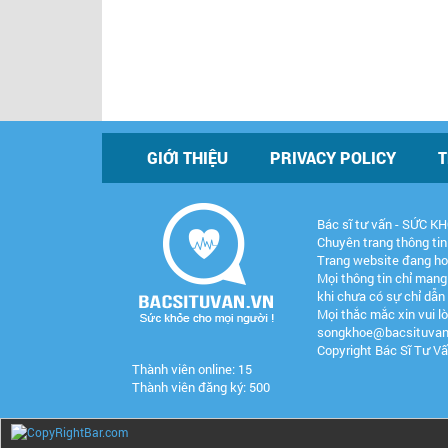
GIỚI THIỆU
PRIVACY POLICY
T
Bác sĩ tư vấn - SỨC 
Chuyên trang thông tin
Trang website đang ho
Mọi thông tin chỉ mang
khi chưa có sự chỉ dẫ
Mọi thắc mắc xin vui lò
songkhoe@bacsituvan
Copyright Bác Sĩ Tư Vấ
Thành viên online: 15
Thành viên đăng ký: 500