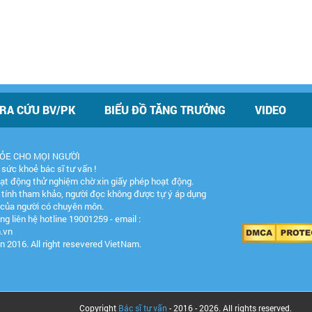
RA CỨU BV/PK
BIỂU ĐỒ TĂNG TRƯỞNG
VIDEO
KHỎE CHO MỌI NGƯỜI
 sức khoẻ bác sĩ tư vấn !
ạt động thử nghiệm chờ xin giấy phép hoạt động.
 tính tham khảo, người đọc không được tự ý áp dụng
n của người có chuyên môn.
ng liên hệ hotline 19001259 - email :
.vn
n 2016. All right resevered VietNam.
Copyright
Bác sĩ tư vấn
- 2016 -
2026. All rights reserved.