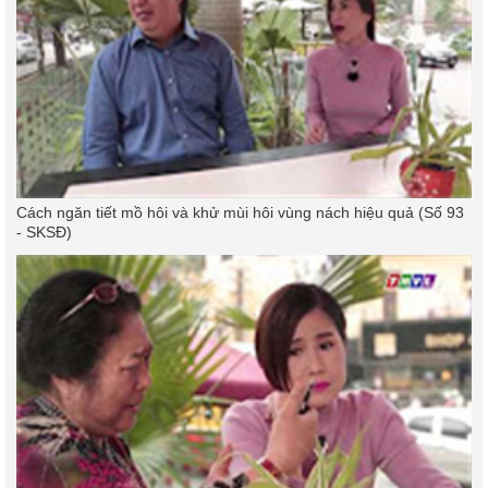
Cách ngăn tiết mồ hôi và khử mùi hôi vùng nách hiệu quả (Số 93
- SKSĐ)