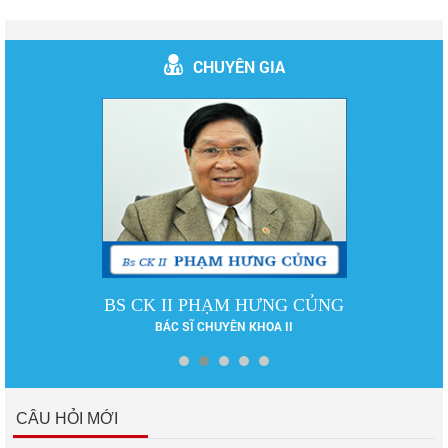
CHUYÊN GIA
BS CK II PHẠM HƯNG CỦNG
BÁC SĨ CHUYÊN KHOA II
CÂU HỎI MỚI