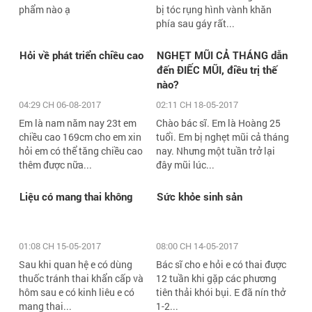
phẩm nào ạ
bị tóc rụng hình vành khăn
phía sau gáy rất...
Hỏi về phát triển chiều cao
NGHẸT MŨI CẢ THÁNG dẫn
đến ĐIẾC MŨI, điều trị thế
nào?
04:29 CH 06-08-2017
02:11 CH 18-05-2017
Em là nam năm nay 23t em
Chào bác sĩ. Em là Hoàng 25
chiều cao 169cm cho em xin
tuổi. Em bị nghẹt mũi cả tháng
hỏi em có thể tăng chiều cao
nay. Nhưng một tuần trở lại
thêm được nữa...
đây mũi lúc...
Liệu có mang thai không
Sức khỏe sinh sản
01:08 CH 15-05-2017
08:00 CH 14-05-2017
Sau khi quan hệ e có dùng
Bác sĩ cho e hỏi e có thai được
thuốc tránh thai khẩn cấp và
12 tuần khi gặp các phương
hôm sau e có kinh liêu e có
tiên thải khói bụi. E đã nín thở
mang thai...
1-2...