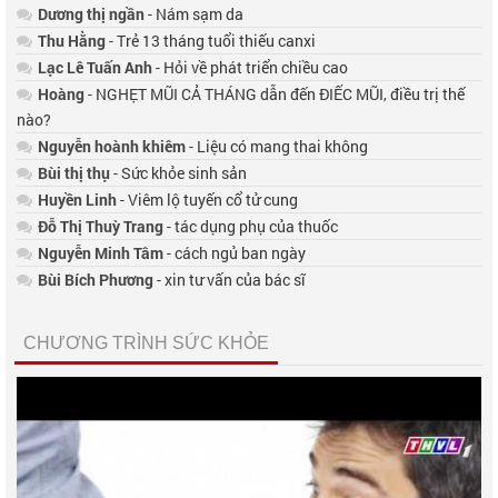
Dương thị ngần
- Nám sạm da
Thu Hằng
- Trẻ 13 tháng tuổi thiếu canxi
Lạc Lê Tuấn Anh
- Hỏi về phát triển chiều cao
Hoàng
- NGHẸT MŨI CẢ THÁNG dẫn đến ĐIẾC MŨI, điều trị thế
nào?
Nguyễn hoành khiêm
- Liệu có mang thai không
Bùi thị thụ
- Sức khỏe sinh sản
Huyền Linh
- Viêm lộ tuyến cổ tử cung
Đỗ Thị Thuỳ Trang
- tác dụng phụ của thuốc
Nguyễn Minh Tâm
- cách ngủ ban ngày
Bùi Bích Phương
- xin tư vấn của bác sĩ
CHƯƠNG TRÌNH SỨC KHỎE