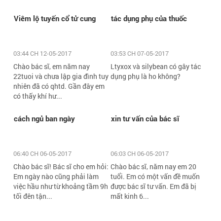
Viêm lộ tuyến cổ tử cung
tác dụng phụ của thuốc
03:44 CH 12-05-2017
03:53 CH 07-05-2017
Chào bác sĩ, em năm nay
Ltyxox và silybean có gây tác
22tuoi và chưa lập gia đình tuy
dụng phụ là ho không?
nhiên đã có qhtd. Gần đây em
có thấy khí hư...
cách ngủ ban ngày
xin tư vấn của bác sĩ
06:40 CH 06-05-2017
06:03 CH 06-05-2017
Chào bác sĩ! Bác sĩ cho em hỏi:
Chào bác sĩ, năm nay em 20
Em ngày nào cũng phải làm
tuổi. Em có một vấn đề muốn
việc hầu như từ khoảng tầm 9h
được bác sĩ tư vấn. Em đã bị
tối đên tận...
mất kinh 6...