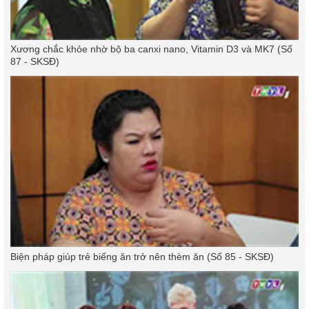
Xương chắc khỏe nhờ bộ ba canxi nano, Vitamin D3 và MK7 (Số
87 - SKSĐ)
Biện pháp giúp trẻ biếng ăn trở nên thèm ăn (Số 85 - SKSĐ)