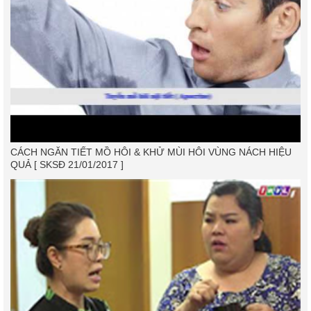
CÁCH NGĂN TIẾT MỒ HÔI & KHỬ MÙI HÔI VÙNG NÁCH HIỆU
QUẢ [ SKSĐ 21/01/2017 ]