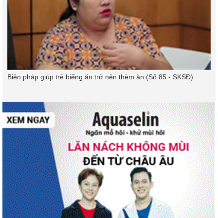
Biện pháp giúp trẻ biếng ăn trở nên thèm ăn (Số 85 - SKSĐ)