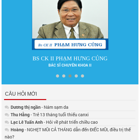
DS LÊ PHƯƠNG
DƯỢC SĨ ĐẠI HỌC
CÂU HỎI MỚI
Dương thị ngần
- Nám sạm da
Thu Hằng
- Trẻ 13 tháng tuổi thiếu canxi
Lạc Lê Tuấn Anh
- Hỏi về phát triển chiều cao
Hoàng
- NGHẸT MŨI CẢ THÁNG dẫn đến ĐIẾC MŨI, điều trị thế
nào?