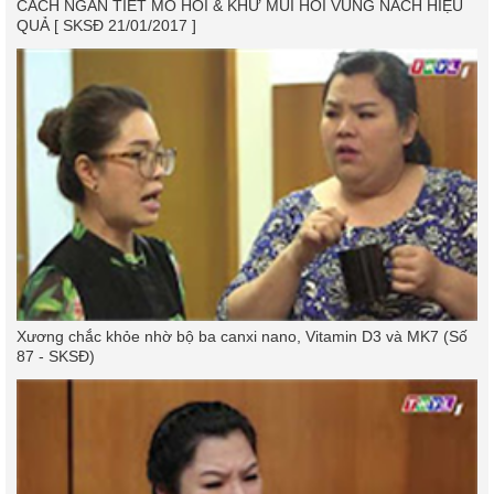
CÁCH NGĂN TIẾT MỒ HÔI & KHỬ MÙI HÔI VÙNG NÁCH HIỆU
QUẢ [ SKSĐ 21/01/2017 ]
Xương chắc khỏe nhờ bộ ba canxi nano, Vitamin D3 và MK7 (Số
87 - SKSĐ)