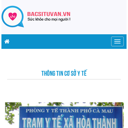
Togg
navig
THÔNG TIN CƠ SỞ Y TẾ