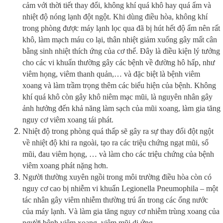
cảm với thời tiết thay đổi, không khí quá khô hay quá ẩm và
nhiệt độ nóng lạnh đột ngột. Khi dùng điều hòa, không khí
trong phòng được máy lạnh lọc qua đã bị hút hết độ ẩm nên rất
khô, làm mạch máu co lại, thân nhiệt giảm xuống gây mất cân
bằng sinh nhiệt thích ứng của cơ thể. Đây là điều kiện lý tưởng
cho các vi khuẩn thường gây các bệnh về đường hô hấp, như
viêm họng, viêm thanh quản,… và đặc biệt là bệnh viêm
xoang và làm trầm trọng thêm các biểu hiện của bệnh. Không
khí quá khô còn gây khô niêm mạc mũi, là nguyên nhân gây
ảnh hưởng đến khả năng làm sạch của mũi xoang, làm gia tăng
nguy cơ viêm xoang tái phát.
Nhiệt độ trong phòng quá thấp sẽ gây ra sự thay đổi đột ngột
về nhiệt độ khi ra ngoài, tạo ra các triệu chứng ngạt mũi, sổ
mũi, đau viêm họng, … và làm cho các triệu chứng của bệnh
viêm xoang phát nặng hơn.
Người thường xuyên ngồi trong môi trường điều hòa còn có
nguy cơ cao bị nhiễm vi khuẩn Legionella Pneumophila – một
tác nhân gây viêm nhiễm thường trú ẩn trong các ống nước
của máy lạnh. Và làm gia tăng nguy cơ nhiễm trùng xoang của
người bệnh viêm xoang, viêm mũi dị ứng,…