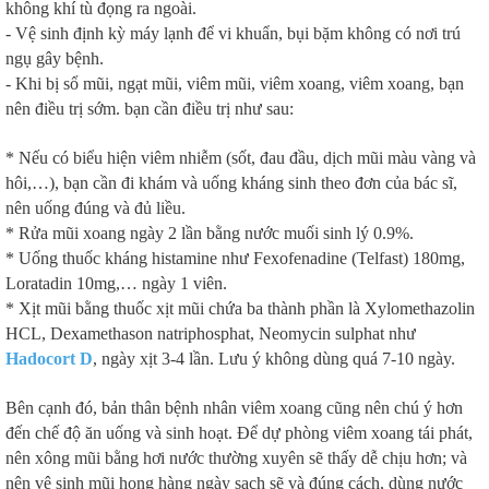
không khí tù đọng ra ngoài.
- Vệ sinh định kỳ máy lạnh để vi khuẩn, bụi bặm không có nơi trú
ngụ gây bệnh.
- Khi bị sổ mũi, ngạt mũi, viêm mũi, viêm xoang, viêm xoang, bạn
nên điều trị sớm. bạn cần điều trị như sau:
* Nếu có biểu hiện viêm nhiễm (sốt, đau đầu, dịch mũi màu vàng và
hôi,…), bạn cần đi khám và uống kháng sinh theo đơn của bác sĩ,
nên uống đúng và đủ liều.
* Rửa mũi xoang ngày 2 lần bằng nước muối sinh lý 0.9%.
* Uống thuốc kháng histamine như Fexofenadine (Telfast) 180mg,
Loratadin 10mg,… ngày 1 viên.
* Xịt mũi bằng thuốc xịt mũi chứa ba thành phần là Xylomethazolin
HCL, Dexamethason natriphosphat, Neomycin sulphat như
Hadocort D
, ngày xịt 3-4 lần. Lưu ý không dùng quá 7-10 ngày.
Bên cạnh đó, bản thân bệnh nhân viêm xoang cũng nên chú ý hơn
đến chế độ ăn uống và sinh hoạt. Để dự phòng viêm xoang tái phát,
nên xông mũi bằng hơi nước thường xuyên sẽ thấy dễ chịu hơn; và
nên vệ sinh mũi họng hàng ngày sạch sẽ và đúng cách, dùng nước