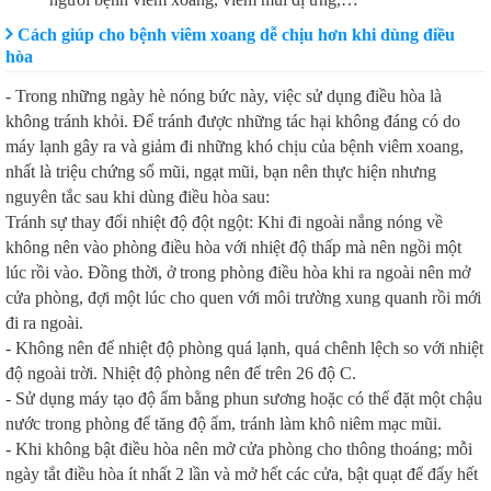
Cách giúp cho bệnh viêm xoang dễ chịu hơn khi dùng điều
hòa
- Trong những ngày hè nóng bức này, việc sử dụng điều hòa là
không tránh khỏi. Để tránh được những tác hại không đáng có do
máy lạnh gây ra và giảm đi những khó chịu của bệnh viêm xoang,
nhất là triệu chứng sổ mũi, ngạt mũi, bạn nên thực hiện nhưng
nguyên tắc sau khi dùng điều hòa sau:
Tránh sự thay đổi nhiệt độ đột ngột: Khi đi ngoài nắng nóng về
không nên vào phòng điều hòa với nhiệt độ thấp mà nên ngồi một
lúc rồi vào. Đồng thời, ở trong phòng điều hòa khi ra ngoài nên mở
cửa phòng, đợi một lúc cho quen với môi trường xung quanh rồi mới
đi ra ngoài.
- Không nên để nhiệt độ phòng quá lạnh, quá chênh lệch so với nhiệt
độ ngoài trời. Nhiệt độ phòng nên để trên 26 độ C.
- Sử dụng máy tạo độ ẩm bằng phun sương hoặc có thể đặt một chậu
nước trong phòng để tăng độ ẩm, tránh làm khô niêm mạc mũi.
- Khi không bật điều hòa nên mở cửa phòng cho thông thoáng; mỗi
ngày tắt điều hòa ít nhất 2 lần và mở hết các cửa, bật quạt để đẩy hết