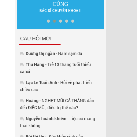
ẤN
DƯỢC SĨ 
CỦNG
BÁC SĨ CHUYÊN KHOA II
CÂU HỎI MỚI
Dương thị ngần
- Nám sạm da
Thu Hằng
- Trẻ 13 tháng tuổi thiếu
canxi
Lạc Lê Tuấn Anh
- Hỏi về phát triển
chiều cao
Hoàng
- NGHẸT MŨI CẢ THÁNG dẫn
đến ĐIẾC MŨI, điều trị thế nào?
Nguyễn hoành khiêm
- Liệu có mang
thai không
Bùi thị thụ
- Sức khỏe sinh sản