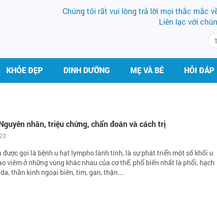
Chúng tôi rất vui lòng trả lời mọi thắc mắc 
Liên lạc với chú
KHỎE ĐẸP
DINH DƯỠNG
MẸ VÀ BÉ
HỎI ĐÁP
Nguyên nhân, triệu chứng, chẩn đoán và cách trị
23
 được gọi là bệnh u hạt lympho lành tính, là sự phát triển một số khối u
ào viêm ở những vùng khác nhau của cơ thể, phổ biến nhất là phổi, hạch
da, thần kinh ngoại biên, tim, gan, thận….
THS.BS LÊ THỊ HẢI
BS VŨ VĂN 