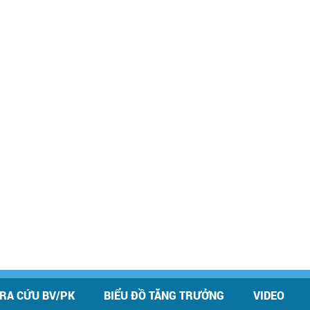
RA CỨU BV/PK
BIỂU ĐỒ TĂNG TRƯỞNG
VIDEO