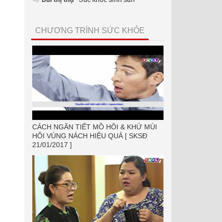
CHƯƠNG TRÌNH SỨC KHỎE
CÁCH NGĂN TIẾT MỒ HÔI & KHỬ MÙI
HÔI VÙNG NÁCH HIỆU QUẢ [ SKSĐ
21/01/2017 ]