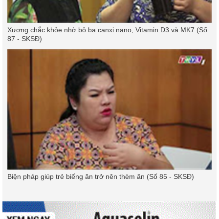
Xương chắc khỏe nhờ bộ ba canxi nano, Vitamin D3 và MK7 (Số
87 - SKSĐ)
Biện pháp giúp trẻ biếng ăn trở nên thèm ăn (Số 85 - SKSĐ)