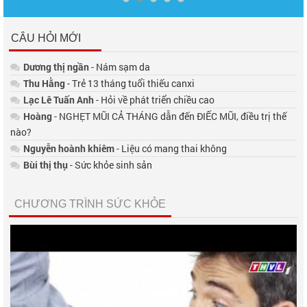
CÂU HỎI MỚI
Dương thị ngần
- Nám sạm da
Thu Hằng
- Trẻ 13 tháng tuổi thiếu canxi
Lạc Lê Tuấn Anh
- Hỏi về phát triển chiều cao
Hoàng
- NGHẸT MŨI CẢ THÁNG dẫn đến ĐIẾC MŨI, điều trị thế
nào?
Nguyễn hoành khiêm
- Liệu có mang thai không
Bùi thị thụ
- Sức khỏe sinh sản
CHƯƠNG TRÌNH SỨC KHỎE