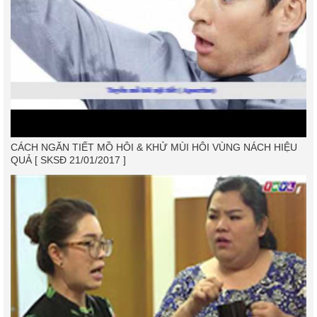
CÁCH NGĂN TIẾT MỒ HÔI & KHỬ MÙI HÔI VÙNG NÁCH HIỆU
QUẢ [ SKSĐ 21/01/2017 ]