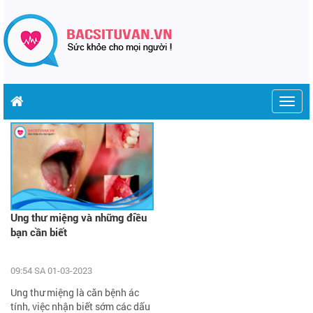
Togg
navig
Ung thư miệng và những điều
bạn cần biết
09:54 SA 01-03-2023
Ung thư miệng là căn bệnh ác
tính, việc nhận biết sớm các dấu