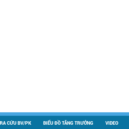
RA CỨU BV/PK
BIỂU ĐỒ TĂNG TRƯỞNG
VIDEO