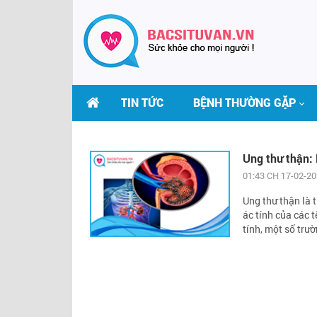
TIN TỨC
BỆNH THƯỜNG GẶP
Ung thư thận: 
01:43 CH 17-02-2
Ung thư thận là 
ác tính của các 
tính, một số trườ