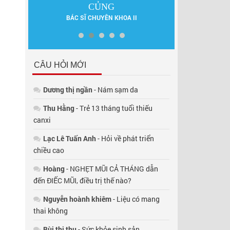
ẤN
DƯỢC SĨ 
CỦNG
BÁC SĨ CHUYÊN KHOA II
CÂU HỎI MỚI
Dương thị ngần
- Nám sạm da
Thu Hằng
- Trẻ 13 tháng tuổi thiếu
canxi
Lạc Lê Tuấn Anh
- Hỏi về phát triển
chiều cao
Hoàng
- NGHẸT MŨI CẢ THÁNG dẫn
đến ĐIẾC MŨI, điều trị thế nào?
Nguyễn hoành khiêm
- Liệu có mang
thai không
Bùi thị thụ
- Sức khỏe sinh sản