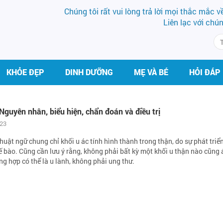
Chúng tôi rất vui lòng trả lời mọi thắc mắc 
Liên lạc với chú
KHỎE ĐẸP
DINH DƯỠNG
MẸ VÀ BÉ
HỎI ĐÁP
Nguyên nhân, biểu hiện, chẩn đoán và điều trị
023
thuật ngữ chung chỉ khối u ác tính hình thành trong thận, do sự phát triể
tế bào. Cũng cần lưu ý rằng, không phải bất kỳ một khối u thận nào cũng 
ng hợp có thể là u lành, không phải ung thư.
THS.BS LÊ THỊ HẢI
BS VŨ VĂN 