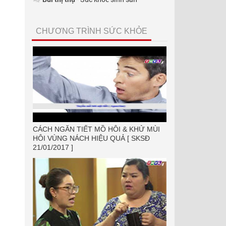
CHƯƠNG TRÌNH SỨC KHỎE
CÁCH NGĂN TIẾT MỒ HÔI & KHỬ MÙI
HÔI VÙNG NÁCH HIỆU QUẢ [ SKSĐ
21/01/2017 ]