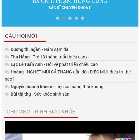
BS CK II PHẠM HƯNG CỦNG
BÁC SĨ CHUYÊN KHOA II
CÂU HỎI MỚI
Dương thị ngần
- Nám sạm da
Thu Hằng
- Trẻ 13 tháng tuổi thiếu canxi
Lạc Lê Tuấn Anh
- Hỏi về phát triển chiều cao
Hoàng
- NGHẸT MŨI CẢ THÁNG dẫn đến ĐIẾC MŨI, điều trị thế
nào?
Nguyễn hoành khiêm
- Liệu có mang thai không
Bùi thị thụ
- Sức khỏe sinh sản
CHƯƠNG TRÌNH SỨC KHỎE