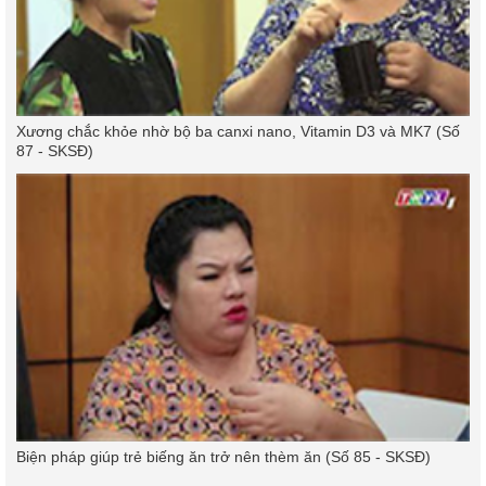
Xương chắc khỏe nhờ bộ ba canxi nano, Vitamin D3 và MK7 (Số
87 - SKSĐ)
Biện pháp giúp trẻ biếng ăn trở nên thèm ăn (Số 85 - SKSĐ)