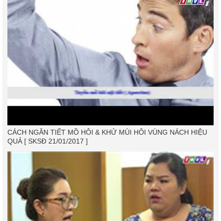
CÁCH NGĂN TIẾT MỒ HÔI & KHỬ MÙI HÔI VÙNG NÁCH HIỆU
QUẢ [ SKSĐ 21/01/2017 ]