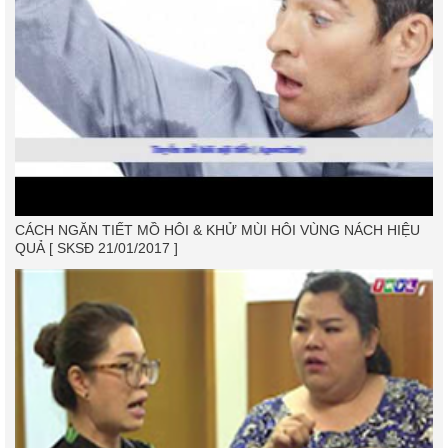
CÁCH NGĂN TIẾT MỒ HÔI & KHỬ MÙI HÔI VÙNG NÁCH HIỆU
QUẢ [ SKSĐ 21/01/2017 ]