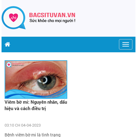
Togg
Trang chủ
Bệnh
Viêm bờ mi
navig
Viêm bờ mi: Nguyên nhân, dấu
hiệu và cách điều trị
03:10 CH 04-04-2023
Bệnh viêm bờ mi là tình trạng