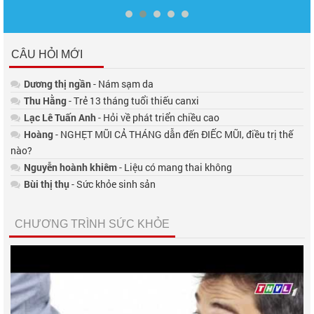
CÂU HỎI MỚI
Dương thị ngần
- Nám sạm da
Thu Hằng
- Trẻ 13 tháng tuổi thiếu canxi
Lạc Lê Tuấn Anh
- Hỏi về phát triển chiều cao
Hoàng
- NGHẸT MŨI CẢ THÁNG dẫn đến ĐIẾC MŨI, điều trị thế
nào?
Nguyễn hoành khiêm
- Liệu có mang thai không
Bùi thị thụ
- Sức khỏe sinh sản
CHƯƠNG TRÌNH SỨC KHỎE