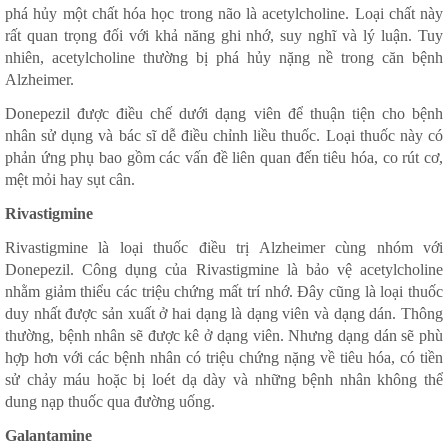
phá hủy một chất hóa học trong não là acetylcholine. Loại chất này
rất quan trọng đối với khả năng ghi nhớ, suy nghĩ và lý luận. Tuy
nhiên, acetylcholine thường bị phá hủy nặng nề trong căn bệnh
Alzheimer.
Donepezil được điều chế dưới dạng viên để thuận tiện cho bệnh
nhân sử dụng và bác sĩ dễ điều chỉnh liều thuốc. Loại thuốc này có
phản ứng phụ bao gồm các vấn đề liên quan đến tiêu hóa, co rút cơ,
mệt mỏi hay sụt cân.
Rivastigmine
Rivastigmine là loại thuốc điều trị Alzheimer cùng nhóm với
Donepezil. Công dụng của Rivastigmine là bảo vệ acetylcholine
nhằm giảm thiểu các triệu chứng mất trí nhớ. Đây cũng là loại thuốc
duy nhất được sản xuất ở hai dạng là dạng viên và dạng dán. Thông
thường, bệnh nhân sẽ được kê ở dạng viên. Nhưng dạng dán sẽ phù
hợp hơn với các bệnh nhân có triệu chứng nặng về tiêu hóa, có tiền
sử chảy máu hoặc bị loét dạ dày và những bệnh nhân không thể
dung nạp thuốc qua đường uống.
Galantamine