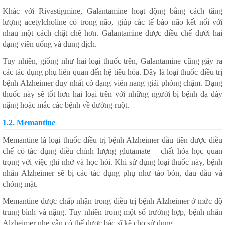
Khác với Rivastigmine, Galantamine hoạt động bằng cách tăng
lượng acetylcholine có trong não, giúp các tế bào não kết nối với
nhau một cách chặt chẽ hơn. Galantamine được điều chế dưới hai
dạng viên uống và dung dịch.
Tuy nhiên, giống như hai loại thuốc trên, Galantamine cũng gây ra
các tác dụng phụ liên quan đến hệ tiêu hóa. Đây là loại thuốc điều trị
bệnh Alzheimer duy nhất có dạng viên nang giải phóng chậm. Dạng
thuốc này sẽ tốt hơn hai loại trên với những người bị bệnh dạ dày
nặng hoặc mắc các bệnh về đường ruột.
1.2. Memantine
Memantine là loại thuốc điều trị bệnh Alzheimer đầu tiên được điều
chế có tác dụng điều chỉnh lượng glutamate – chất hóa học quan
trọng với việc ghi nhớ và học hỏi. Khi sử dụng loại thuốc này, bệnh
nhân Alzheimer sẽ bị các tác dụng phụ như táo bón, đau đầu và
chóng mặt.
Memantine được chấp nhận trong điều trị bệnh Alzheimer ở mức độ
trung bình và nặng. Tuy nhiên trong một số trường hợp, bệnh nhân
Alzheimer nhẹ vẫn có thể được bác sĩ kê cho sử dụng.