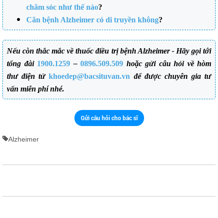
chăm sóc như thế nào
?
Căn bệnh Alzheimer có di truyền không
?
Nếu còn thắc mắc về thuốc điều trị bệnh Alzheimer - Hãy gọi tới
tổng đài
1900.1259
–
0896.509.509
hoặc gửi câu hỏi về hòm
thư điện tử
khoedep@bacsituvan.vn
để được chuyên gia tư
vấn miễn phí nhé.
Gửi câu hỏi cho bác sĩ
Alzheimer