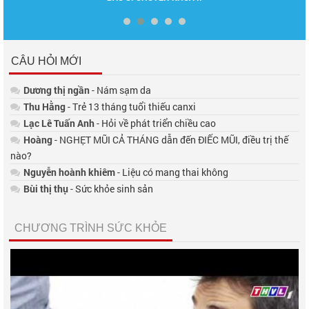
CÂU HỎI MỚI
Dương thị ngần
- Nám sạm da
Thu Hằng
- Trẻ 13 tháng tuổi thiếu canxi
Lạc Lê Tuấn Anh
- Hỏi về phát triển chiều cao
Hoàng
- NGHẸT MŨI CẢ THÁNG dẫn đến ĐIẾC MŨI, điều trị thế
nào?
Nguyễn hoành khiêm
- Liệu có mang thai không
Bùi thị thụ
- Sức khỏe sinh sản
CHƯƠNG TRÌNH SỨC KHỎE