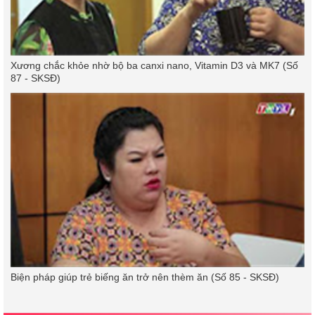
Xương chắc khỏe nhờ bộ ba canxi nano, Vitamin D3 và MK7 (Số
87 - SKSĐ)
Biện pháp giúp trẻ biếng ăn trở nên thèm ăn (Số 85 - SKSĐ)