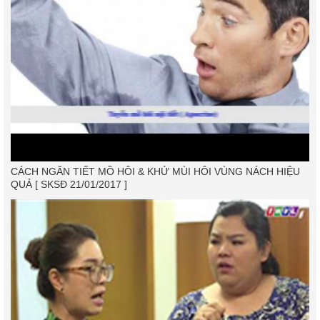
CÁCH NGĂN TIẾT MỒ HÔI & KHỬ MÙI HÔI VÙNG NÁCH HIỆU
QUẢ [ SKSĐ 21/01/2017 ]