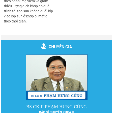
theo phản ứng viêm và giảm
thiểu lượng dịch khớp do quá
trình tái tạo sụn không đuổi kịp
việc lớp sụn ở khớp bị mất đi
theo thời gian.
CHUYÊN GIA
BS CK II PHẠM HƯNG CỦNG
BÁC SĨ CHUYÊN KHOA II