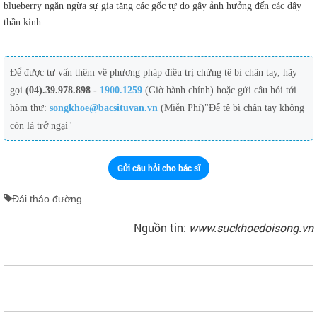
blueberry ngăn ngừa sự gia tăng các gốc tự do gây ảnh hưởng đến các dây
thần kinh.
Để được tư vấn thêm về phương pháp điều trị chứng tê bì chân tay, hãy
gọi
(04).39.978.898 -
1900.1259
(Giờ hành chính) hoặc gửi câu hỏi tới
hòm thư:
songkhoe@bacsituvan.vn
(Miễn Phí)"Để tê bì chân tay không
còn là trở ngại"
Gửi câu hỏi cho bác sĩ
Đái tháo đường
Nguồn tin:
www.suckhoedoisong.vn