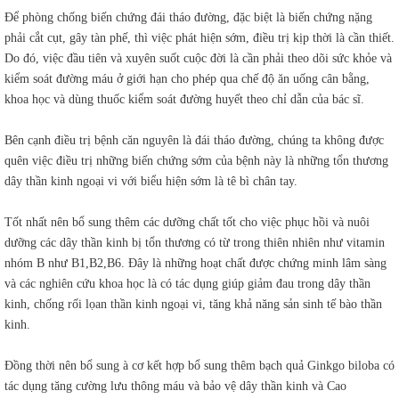
Để phòng chống biến chứng đái tháo đường, đặc biệt là biến chứng nặng
phải cắt cụt, gây tàn phế, thì việc phát hiện sớm, điều trị kịp thời là cần thiết.
Do đó, việc đầu tiên và xuyên suốt cuộc đời là cần phải theo dõi sức khỏe và
kiểm soát đường máu ở giới hạn cho phép qua chế độ ăn uống cân bằng,
khoa học và dùng thuốc kiểm soát đường huyết theo chỉ dẫn của bác sĩ.
Bên cạnh điều trị bệnh căn nguyên là đái tháo đường, chúng ta không được
quên việc điều trị những biến chứng sớm của bệnh này là những tổn thương
dây thần kinh ngoại vi với biểu hiện sớm là tê bì chân tay.
Tốt nhất nên bổ sung thêm các dưỡng chất tốt cho việc phục hồi và nuôi
dưỡng các dây thần kinh bị tổn thương có từ trong thiên nhiên như vitamin
nhóm B như B1,B2,B6. Đây là những hoạt chất được chứng minh lâm sàng
và các nghiên cứu khoa học là có tác dụng giúp giảm đau trong dây thần
kinh, chống rối lọan thần kinh ngoại vi, tăng khả năng sản sinh tế bào thần
kinh.
Đồng thời nên bổ sung à cơ kết hợp bổ sung thêm bạch quả Ginkgo biloba có
tác dụng tăng cường lưu thông máu và bảo vệ dây thần kinh và Cao