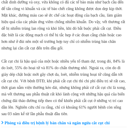
chất dinh dưỡng và oxy, vừa không có đủ các tế bào máu như bạch cầu đến
để tấn công vi khuẩn và các tế bào chết cũng không được dọn dẹp kịp thời.
Mặt khác, đường máu cao sẽ ức chế các hoạt động của bạch cầu, làm giảm
hiệu quả của các phản ứng viêm chống nhiễm khuẩn. Do vậy, vết thương rất
dễ bị nhiễm trùng lan rộng và khó liền, khi đó bắt buộc phải cắt cụt. Điều
đặc biệt là các động mạch có thể bị tắc hẹp ở các đoạn cẳng chân hoặc cao
hơn như ở đùi nên một số trường hợp tuy chỉ có nhiễm trùng bàn chân
nhưng lại cần cắt cụt đến trên đầu gối.
Cắt cụt chi là hậu quả của một hoặc nhiều yếu tố tham dự, trong đó, 84% là
do loét, 55% do hoại tử và 81% do chấn thương nhỏ. Ngoài ra, còn do đi
giày dép chật hoặc mới gây chợt da, loét, nhiễm trùng hoại tử cũng dẫn tới
cắt cụt chi. Với bệnh ĐTĐ, khi phải cắt cụt chi thì chi phí điều trị sẽ rất cao,
thời gian nằm viện thường kéo dài, nhưng không phải cứ cắt cụt chi là xong,
mà vết thương sau phẫu thuật rất khó lành cộng với những hậu quả của biến
chứng đái tháo đường tiếp theo có thể khiến phải cắt cụt ở những vị trí cao
dần lên. Nghiên cứu chỉ ra rằng, chỉ có khoảng 61% người bệnh còn sống
sau 03 năm kể từ lần phẫu thuật đầu tiên.
Phòng và điều trị bệnh lý bàn chân và ngăn ngừa cắt cụt chi