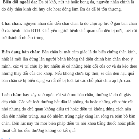
Biến đổi ngoài da:
Da bị khô, nứt nẻ hoặc bong da, nguyên nhân chính là
do dây thần kinh chỉ huy các hoạt động làm ấm da đã bị tổn thương.
Chai chân:
nguyên nhân dẫn đến chai chân là do chịu áp lực ở gan bàn chân
ở các bệnh nhân ĐTĐ. Chủ yếu người bệnh chủ quan dẫn đến bị nứt, loét rồi
trở thành ổ nhiễm trùng.
Biến dạng bàn chân:
Bàn chân bị mất cảm giác là do biến chứng thần kinh,
nhất là mỗi lần đứng lên người bệnh không thể điểu chỉnh bàn chân theo ý
mình, các vị trí chịu áp lực nhiều sẽ có những biến đổi của cơ và da kéo theo
những thay đổi của các khớp. Nếu không chữa kịp thời, sẽ dẫn đến hậu quả
bàn chân sẽ bị biến dạng và rất dễ bị loét tại các chỗ phải chịu áp lực cao.
Loét chân:
hay xảy ra ở ngón cái và ở mu bàn chân, thường là do đi giày
dép chật. Các vết loét thường bắt đầu là phồng da hoặc những vết xước rất
nhỏ nhưng do chủ quan không điều trị hoặc điều trị không đúng cách nên
dẫn đến nhiễm trùng, sau đó nhiễm trùng ngày càng lan rộng ra toàn bộ bàn
chân. Đến lúc này thì mọi biện pháp điều trị nội khoa bằng thuốc hoặc phẫu
thuật cắt lọc đều thường không có kết quả.