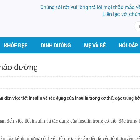
Chúng tôi rất vui lòng trả lời mọi thắc mắc 
Liên lạc với chú
KHỎE ĐẸP
DINH DƯỠNG
MẸ VÀ BÉ
HỎI ĐÁP
tháo đường
n đến việc tiết insulin và tác dụng của insulin trong cơ thể, đặc trưng bở
an đến việc tiết insulin và tác dụng của insulin trong cơ thể, đặc trưng 
BS VŨ VĂN LỰC
BS CK II PHẠM
n của bệnh, nhưng có 3 yếu tố được đề cập đến là yếu tố di truyền, y