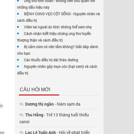
Ung thư tinh hoàn - không nên chủ quan với
những dấu hiệu này
BỆNH CONG VẸO CỘT SỐNG - Nguyên nhân và
cách điều trị
Viêm tai ngoài ác tính: không thể xem nhẹ
Cách nhận biết triệu chứng ung thư tuyến
thượng thận và cách điều trị
Bị cảm cúm có nên tắm không? Giải đáp dành
cho bạn
Các thuốc điều trị đái tháo đường
Nguyên nhân gây mụn cóc (hạt cơm) và cách
điều trị
a
CÂU HỎI MỚI
Dương thị ngần
- Nám sạm da
ây
Thu Hằng
- Trẻ 13 tháng tuổi thiếu
canxi
Lạc Lê Tuấn Anh
- Hỏi về phát triển
ype