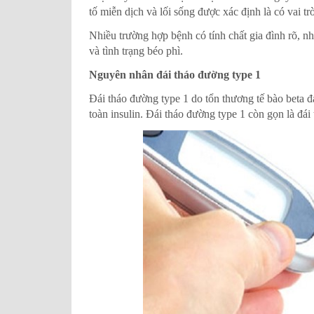
NGUYÊN GĐ TT DINH DƯỠNG VI
tố miễn dịch và lối sống được xác định là có vai tr
DDQG
Nhiều trường hợp bệnh có tính chất gia đình rõ, n
và tình trạng béo phì.
Nguyên nhân đái tháo đường type 1
Đái tháo đường type 1 do tổn thương tế bào beta đ
toàn insulin. Đái tháo đường type 1 còn gọn là đá