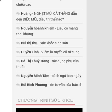
chiều cao
Hoàng
- NGHẸT MŨI CẢ THÁNG dẫn
đến ĐIẾC MŨI, điều trị thế nào?
Nguyễn hoành khiêm
- Liệu có mang
thai không
Bùi thị thụ
- Sức khỏe sinh sản
Huyền Linh
- Viêm lộ tuyến cổ tử cung
Đỗ Thị Thuỳ Trang
- tác dụng phụ của
thuốc
Nguyễn Minh Tâm
- cách ngủ ban ngày
Bùi Bích Phương
- xin tư vấn của bác sĩ
CHƯƠNG TRÌNH SỨC KHỎE