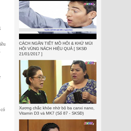
g
CÁCH NGĂN TIẾT MỒ HÔI & KHỬ MÙI
iều
HÔI VÙNG NÁCH HIỆU QUẢ [ SKSĐ
g
21/01/2017 ]
e
Xương chắc khỏe nhờ bộ ba canxi nano,
 có
Vitamin D3 và MK7 (Số 87 - SKSĐ)