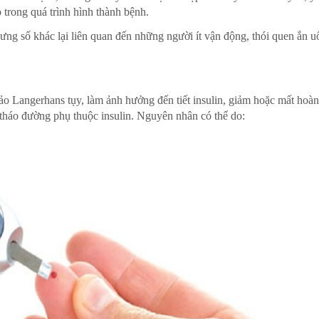
ỆN
CHUYÊN GIA TƯ VẤN
CỦNG
ò trong quá trình hình thành bệnh.
BÁC SĨ CHUYÊN KHO
hưng số khác lại liên quan đến những người ít vận động, thói quen ắn 
ảo Langerhans tụy, làm ảnh hưởng đến tiết insulin, giảm hoặc mất hoàn
i tháo đường phụ thuộc insulin. Nguyên nhân có thể do: