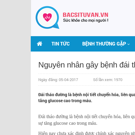
TIN TỨC
BỆNH THƯỜNG GẶP
Nguyên nhân gây bệnh đái 
Ngày đăng: 05-04-2017
Số lần xem: 1970
Đái tháo đường là bệnh nội tiết chuyển hóa, liên qua
tăng glucose cao trong máu.
Đái tháo đường là bệnh nội tiết chuyển hóa, liên qu
sự tăng glucose cao trong máu.
THS.BS LÊ THỊ HẢI
Hiện nay chưa xác định được chính xác nguyên nhâ