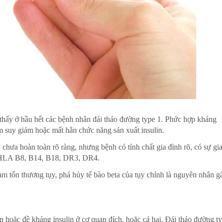
 thấy ở hầu hết các bệnh nhân đái tháo đường type 1. Phức hợp kháng
àm suy giảm hoặc mất hẳn chức năng sản xuất insulin.
n chưa hoàn toàn rõ ràng, nhưng bệnh có tính chất gia đình rõ, có sự gi
 HLA B8, B14, B18, DR3, DR4.
m tổn thương tụy, phá hủy tế bào beta của tụy chính là nguyên nhân g
n hoặc đề kháng insulin ở cơ quan đích, hoặc cả hai. Đái tháo đường t