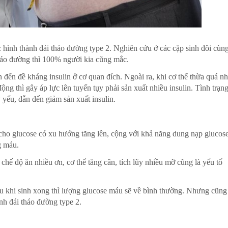
ệc hình thành đái tháo đường type 2. Nghiên cứu ở các cặp sinh đôi cùn
tháo đường thì 100% người kia cũng mắc.
n đến đề kháng insulin ở cơ quan đích. Ngoài ra, khi cơ thể thừa quá nh
ng thì gây áp lực lên tuyến tụy phải sản xuất nhiều insulin. Tình trạn
y yếu, dẫn đến giảm sản xuất insulin.
m cho glucose có xu hướng tăng lên, cộng với khả năng dung nạp glucos
g máu.
chế độ ăn nhiều ơn, cơ thể tăng cân, tích lũy nhiều mỡ cũng là yếu tố
au khi sinh xong thì lượng glucose máu sẽ về bình thường. Nhưng cũng
nh đái tháo đường type 2.