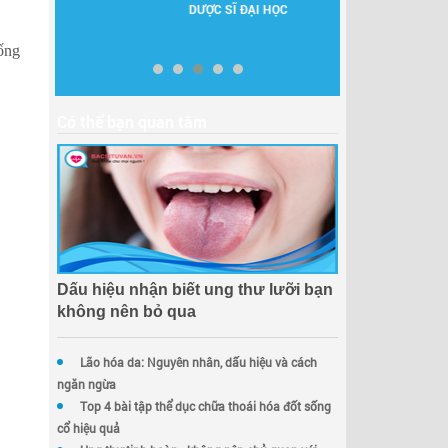
DƯỢC SĨ ĐẠI HỌC
NGUYÊN GĐ BV
A II
uống
Có thể bạn quan tâm
Dấu hiệu nhận biết ung thư lưỡi bạn
không nên bỏ qua
Lão hóa da: Nguyên nhân, dấu hiệu và cách
ngăn ngừa
Top 4 bài tập thể dục chữa thoái hóa đốt sống
cổ hiệu quả