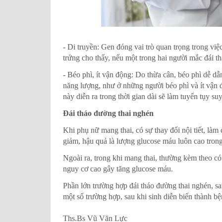
- Di truyền: Gen đóng vai trò quan trọng trong vi
trứng cho thấy, nếu một trong hai người mắc đái 
- Béo phì, ít vận động: Do thừa cân, béo phì dễ dẫ
năng lượng, như ở những người béo phì và ít vận độ
này diễn ra trong thời gian dài sẽ làm tuyến tụy su
Đái tháo đường thai nghén
Khi phụ nữ mang thai, có sự thay đổi nội tiết, là
giảm, hậu quả là lượng glucose máu luôn cao tron
Ngoài ra, trong khi mang thai, thường kèm theo có 
nguy cơ cao gây tăng glucose máu.
Phần lớn trường hợp đái tháo đường thai nghén, s
một số trường hợp, sau khi sinh diễn biến thành bệ
Ths.Bs Vũ Văn Lực