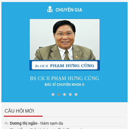
CHUYÊN GIA
BS CK II PHẠM HƯNG CỦNG
BÁC SĨ CHUYÊN KHOA II
CÂU HỎI MỚI
Dương thị ngần
- Nám sạm da