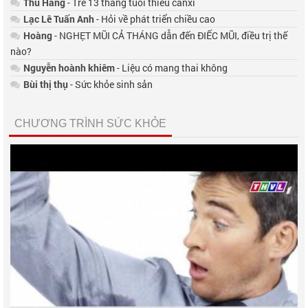
Thu Hằng
- Trẻ 13 tháng tuổi thiếu canxi
Lạc Lê Tuấn Anh
- Hỏi về phát triển chiều cao
Hoàng
- NGHẸT MŨI CẢ THÁNG dẫn đến ĐIẾC MŨI, điều trị thế
nào?
Nguyễn hoành khiêm
- Liệu có mang thai không
Bùi thị thụ
- Sức khỏe sinh sản
CHƯƠNG TRÌNH SỨC KHỎE