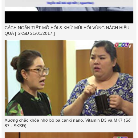
CÁCH NGĂN TIẾT MỒ HÔI & KHỬ MÙI HÔI VÙNG NÁCH HIỆU
QUẢ [ SKSĐ 21/01/2017 ]
Xương chắc khỏe nhờ bộ ba canxi nano, Vitamin D3 và MK7 (Số
87 - SKSĐ)