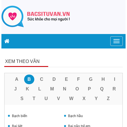
Togg
navig
XEM THEO VẦN
A
B
C
D
E
F
G
H
I
J
K
L
M
N
O
P
Q
R
S
T
U
V
W
X
Y
Z
Bạch biến
Bạch hầu
Bại liệt
Bại não trẻ em