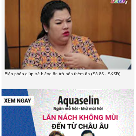
Biện pháp giúp trẻ biếng ăn trở nên thèm ăn (Số 85 - SKSĐ)