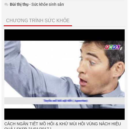
Bùi thị thụ
- Sức khỏe sinh sản
CHƯƠNG TRÌNH SỨC KHỎE
CÁCH NGĂN TIẾT MỒ HÔI & KHỬ MÙI HÔI VÙNG NÁCH HIỆU
QUẢ [ SKSĐ 21/01/2017 ]