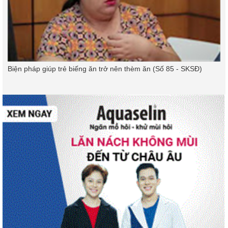
Biện pháp giúp trẻ biếng ăn trở nên thèm ăn (Số 85 - SKSĐ)