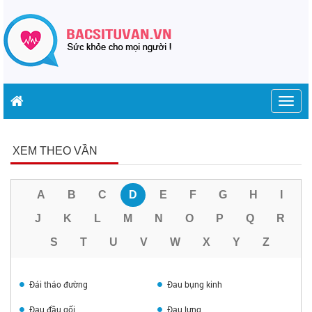
Togg
navig
XEM THEO VẦN
A
B
C
D
E
F
G
H
I
J
K
L
M
N
O
P
Q
R
S
T
U
V
W
X
Y
Z
Đái tháo đường
Đau bụng kinh
Đau đầu gối
Đau lưng