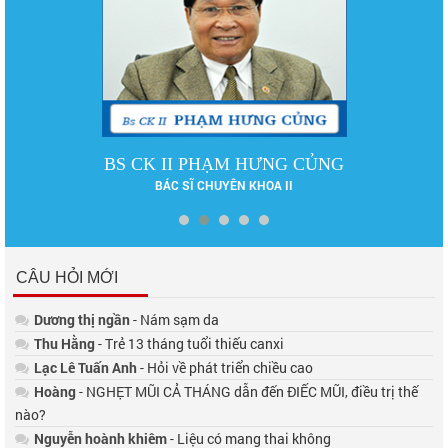
BS CK II PHẠM HƯNG CỦNG
BÁC SĨ CHUYÊN KHOA II
CÂU HỎI MỚI
Dương thị ngần
- Nám sạm da
Thu Hằng
- Trẻ 13 tháng tuổi thiếu canxi
Lạc Lê Tuấn Anh
- Hỏi về phát triển chiều cao
Hoàng
- NGHẸT MŨI CẢ THÁNG dẫn đến ĐIẾC MŨI, điều trị thế
nào?
Nguyễn hoành khiêm
- Liệu có mang thai không