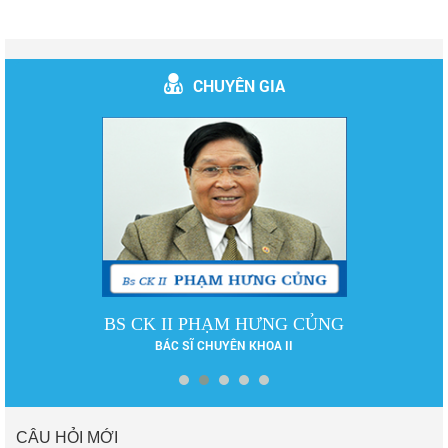
CHUYÊN GIA
BS CK II PHẠM HƯNG CỦNG
BÁC SĨ CHUYÊN KHOA II
CÂU HỎI MỚI