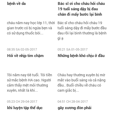
bệnh về da
Bác sĩ ơi cho cháu hỏi cháu
19 tuổi sáng dậy bị đau
chân đi mấy bước lại bình
thường là bệnh gì ạ
cháu năm nay học lớp 11, thời
Bác sĩ cho cháu hỏi cháu 19
gian trước có bị ngứa bẹn và
tuổi sáng dậy đi mấy bước đầu
có sử dụng thuốc bôi...
đau rồi lại bình thường là bệnh
gì ạ
08:35 SA 02-05-2017
05:21 SA 01-05-2017
Hỏi về nhịp tim chậm
Những bệnh khó chịu ở đầu
Tôi năm nay 68 tuổi. Tôi tiền
Cháu hay thường xuyên bị mờ
sử mắc bệnh HA cao. Người
mắt vào buổi sáng và cả nặng
cảm thấy mệt mỏi thường
đầu.. Buổi chiều về cháu có
xuyên, nhất là khi...
cam giắc bị...
05:23 CH 29-04-2017
04:51 CH 28-04-2017
khi luyện tập thể dục
gãy xương đòn phải