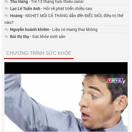
Thu Hằng
- Trẻ 13 tháng tuổi thiếu canxi
Lạc Lê Tuấn Anh
- Hỏi về phát triển chiều cao
Hoàng
- NGHẸT MŨI CẢ THÁNG dẫn đến ĐIẾC MŨI, điều trị thế
nào?
Nguyễn hoành khiêm
- Liệu có mang thai không
Bùi thị thụ
- Sức khỏe sinh sản
CHƯƠNG TRÌNH SỨC KHỎE