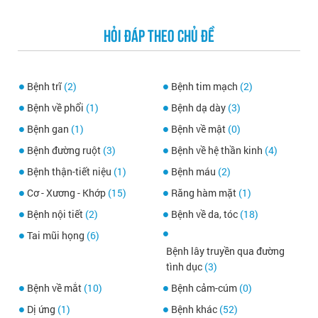
HỎI ĐÁP THEO CHỦ ĐỀ
Bệnh trĩ
(2)
Bệnh tim mạch
(2)
Bệnh về phổi
(1)
Bệnh dạ dày
(3)
Bệnh gan
(1)
Bệnh về mật
(0)
Bệnh đường ruột
(3)
Bệnh về hệ thần kinh
(4)
Bệnh thận-tiết niệu
(1)
Bệnh máu
(2)
Cơ - Xương - Khớp
(15)
Răng hàm mặt
(1)
Bệnh nội tiết
(2)
Bệnh về da, tóc
(18)
Tai mũi họng
(6)
Bệnh lây truyền qua đường
tình dục
(3)
Bệnh về mắt
(10)
Bệnh cảm-cúm
(0)
Dị ứng
(1)
Bệnh khác
(52)