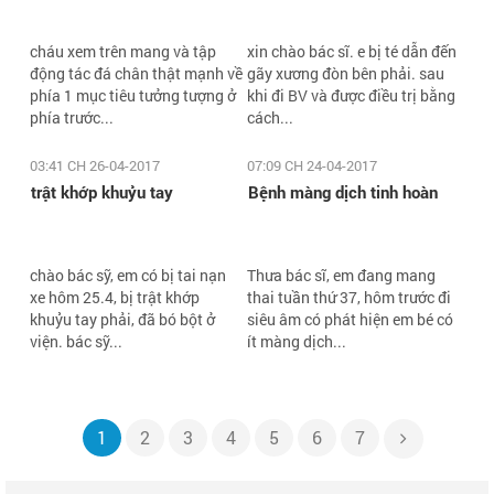
cháu xem trên mang và tập
xin chào bác sĩ. e bị té dẫn đến
động tác đá chân thật mạnh về
gãy xương đòn bên phải. sau
phía 1 mục tiêu tưởng tượng ở
khi đi BV và được điều trị bằng
phía trước...
cách...
03:41 CH 26-04-2017
07:09 CH 24-04-2017
trật khớp khuỷu tay
Bệnh màng dịch tinh hoàn
chào bác sỹ, em có bị tai nạn
Thưa bác sĩ, em đang mang
xe hôm 25.4, bị trật khớp
thai tuần thứ 37, hôm trước đi
khuỷu tay phải, đã bó bột ở
siêu âm có phát hiện em bé có
viện. bác sỹ...
ít màng dịch...
1
2
3
4
5
6
7