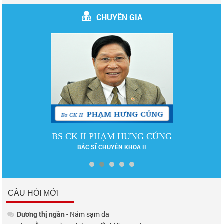
CHUYÊN GIA
DS LÊ PHƯƠNG
DƯỢC SĨ ĐẠI HỌC
CÂU HỎI MỚI
Dương thị ngần
- Nám sạm da