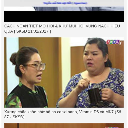
CÁCH NGĂN TIẾT MỒ HÔI & KHỬ MÙI HÔI VÙNG NÁCH HIỆU
QUẢ [ SKSĐ 21/01/2017 ]
Xương chắc khỏe nhờ bộ ba canxi nano, Vitamin D3 và MK7 (Số
87 - SKSĐ)