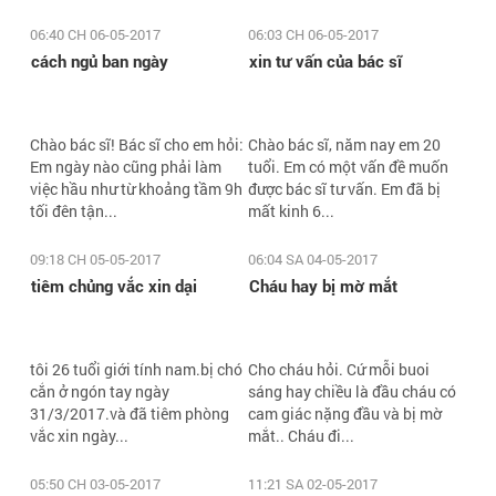
06:40 CH 06-05-2017
06:03 CH 06-05-2017
cách ngủ ban ngày
xin tư vấn của bác sĩ
Chào bác sĩ! Bác sĩ cho em hỏi:
Chào bác sĩ, năm nay em 20
Em ngày nào cũng phải làm
tuổi. Em có một vấn đề muốn
việc hầu như từ khoảng tầm 9h
được bác sĩ tư vấn. Em đã bị
tối đên tận...
mất kinh 6...
09:18 CH 05-05-2017
06:04 SA 04-05-2017
tiêm chủng vắc xin dại
Cháu hay bị mờ mắt
tôi 26 tuổi giới tính nam.bị chó
Cho cháu hỏi. Cứ mỗi buoi
cắn ở ngón tay ngày
sáng hay chiều là đầu cháu có
31/3/2017.và đã tiêm phòng
cam giác nặng đầu và bị mờ
vắc xin ngày...
mắt.. Cháu đi...
05:50 CH 03-05-2017
11:21 SA 02-05-2017