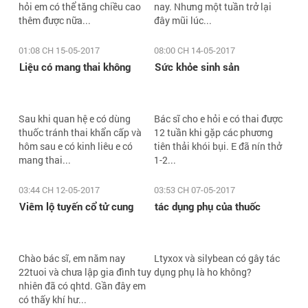
hỏi em có thể tăng chiều cao
nay. Nhưng một tuần trở lại
thêm được nữa...
đây mũi lúc...
01:08 CH 15-05-2017
08:00 CH 14-05-2017
Liệu có mang thai không
Sức khỏe sinh sản
Sau khi quan hệ e có dùng
Bác sĩ cho e hỏi e có thai được
thuốc tránh thai khẩn cấp và
12 tuần khi gặp các phương
hôm sau e có kinh liêu e có
tiên thải khói bụi. E đã nín thở
mang thai...
1-2...
03:44 CH 12-05-2017
03:53 CH 07-05-2017
Viêm lộ tuyến cổ tử cung
tác dụng phụ của thuốc
Chào bác sĩ, em năm nay
Ltyxox và silybean có gây tác
22tuoi và chưa lập gia đình tuy
dụng phụ là ho không?
nhiên đã có qhtd. Gần đây em
có thấy khí hư...