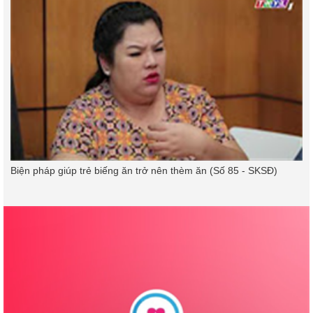
Biện pháp giúp trẻ biếng ăn trở nên thèm ăn (Số 85 - SKSĐ)