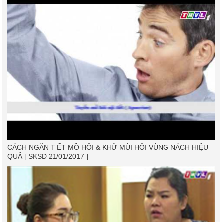
CÁCH NGĂN TIẾT MỒ HÔI & KHỬ MÙI HÔI VÙNG NÁCH HIỆU
QUẢ [ SKSĐ 21/01/2017 ]