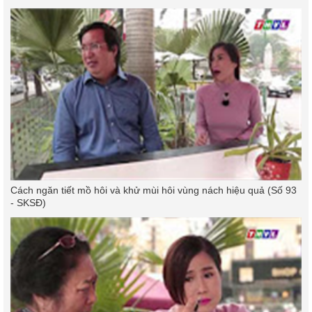
Cách ngăn tiết mồ hôi và khử mùi hôi vùng nách hiệu quả (Số 93
- SKSĐ)