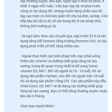
tập thường xuyên, đều đặn, ngày tập ít nhất 60 phút, ít
nhất 5 ngày mỗi tuần. Việc bạn tập đá vè phía trước
cũng có tác dụng tốt, nhưng muốn tăng chiều cao thì
tập các môn có tính kéo giãn tốt như xà đơn, xà kép. Còn
tiếp kêu khi đá là do vỡ các bóng khí ở các khớp thôi,
không ảnh hưởng gì cả.
- Đi ngủ sớm, theo các chuyên gia, ngủ trước 22 h có tác
dụng tăng tiết hormon tẳng trưởng (hormon GH), có tác
dụng phát triển cớ thể, tăng chiều cao.
- Ngoài thực hiện các biện pháp trên, bạn phải uống
thêm các vitamin và dưỡng chất giúp tăng tái tạo
xương, trong đó quan trọng nhất là bổ sung Canxi,
vitamin D3, MK7. Đối với người từ 10 - 18 tuổi, thì sử
dụng sản phẩm Vipteen, còn đối với người trên 18 tuổi
thì sử dụng sản phẩm Vững Cốt. Các sản phẩm này đều
chứa Canxi, D3, MK7 và đa dạng các dưỡng chất giúp
tăng tái tạo xương. Bạn có thể uống thường xuyên, hoặc
kéo dài 6 tháng.
Chúc bạn mạnh khỏe !