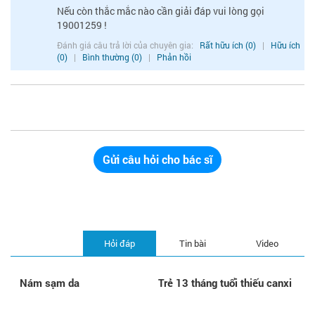
Nếu còn thắc mắc nào cần giải đáp vui lòng gọi
19001259 !
Đánh giá câu trả lời của chuyên gia:
Rất hữu ích (0)
|
Hữu ích
(0)
|
Bình thường (0)
|
Phản hồi
Gửi câu hỏi cho bác sĩ
Hỏi đáp
Tin bài
Video
Nám sạm da
Trẻ 13 tháng tuổi thiếu canxi