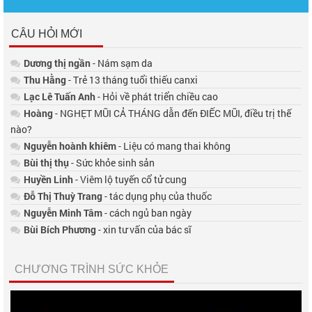
CÂU HỎI MỚI
Dương thị ngần
- Nám sạm da
Thu Hằng
- Trẻ 13 tháng tuổi thiếu canxi
Lạc Lê Tuấn Anh
- Hỏi về phát triển chiều cao
Hoàng
- NGHẸT MŨI CẢ THÁNG dẫn đến ĐIẾC MŨI, điều trị thế
nào?
Nguyễn hoành khiêm
- Liệu có mang thai không
Bùi thị thụ
- Sức khỏe sinh sản
Huyền Linh
- Viêm lộ tuyến cổ tử cung
Đỗ Thị Thuỳ Trang
- tác dụng phụ của thuốc
Nguyễn Minh Tâm
- cách ngủ ban ngày
Bùi Bích Phương
- xin tư vấn của bác sĩ
CHƯƠNG TRÌNH SỨC KHỎE