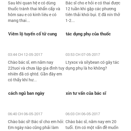
Sau khi quan hệ e có dùng
Bác sĩ cho e hỏi e có thai được
thuốc tránh thai khẩn cấp và
12 tuần khi gặp các phương
hôm sau e có kinh liêu e có
tiên thải khói bụi. E đã nín thở
mang thai...
1-2...
Viêm lộ tuyến cổ tử cung
tác dụng phụ của thuốc
03:44 CH 12-05-2017
03:53 CH 07-05-2017
Chào bác sĩ, em năm nay
Ltyxox và silybean có gây tác
22tuoi và chưa lập gia đình tuy
dụng phụ là ho không?
nhiên đã có qhtd. Gần đây em
có thấy khí hư...
cách ngủ ban ngày
xin tư vấn của bác sĩ
06:40 CH 06-05-2017
06:03 CH 06-05-2017
Chào bác sĩ! Bác sĩ cho em hỏi:
Chào bác sĩ, năm nay em 20
Em ngày nào cũng phải làm
tuổi. Em có một vấn đề muốn