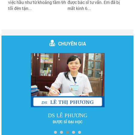
việc hầu như từ khoảng tầm 9h
được bác sĩ tư vấn. Em đã bị
tối đên tận...
mất kinh 6...
CHUYÊN GIA
DS LÊ PHƯƠNG
DƯỢC SĨ ĐẠI HỌC