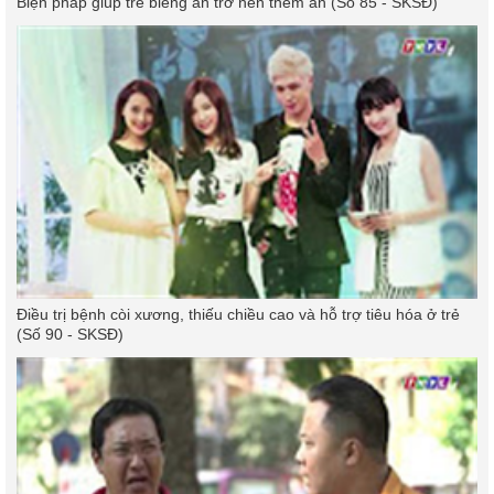
Biện pháp giúp trẻ biếng ăn trở nên thèm ăn (Số 85 - SKSĐ)
Điều trị bệnh còi xương, thiếu chiều cao và hỗ trợ tiêu hóa ở trẻ
(Số 90 - SKSĐ)