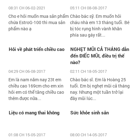
08:31 CH 06-02-2021
05:11 CH 08-08-2017
Cho e hỏi muốn mua sản phẩm
Chào bác sỹ. Em muốn hỏi
chứa EstroG-100 thì mua sản
cháu nhà em 13 tháng tuổi. Bé
phẩm nào ạ
bị tóc rụng hình vành khăn
phía sau gáy rất...
Hỏi về phát triển chiều cao
NGHẸT MŨI CẢ THÁNG dẫn
đến ĐIẾC MŨI, điều trị thế
nào?
04:29 CH 06-08-2017
02:11 CH 18-05-2017
Em là nam năm nay 23t em
Chào bác sĩ. Em là Hoàng 25
chiều cao 169cm cho em xin
tuổi. Em bị nghẹt mũi cả tháng
hỏi em có thể tăng chiều cao
nay. Nhưng một tuần trở lại
thêm được nữa...
đây mũi lúc...
Liệu có mang thai không
Sức khỏe sinh sản
01:08 CH 15-05-2017
08:00 CH 14-05-2017