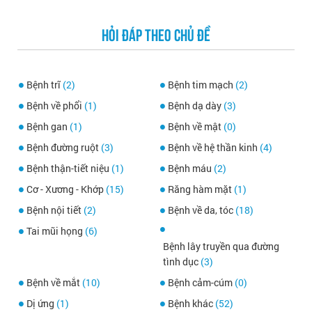
HỎI ĐÁP THEO CHỦ ĐỀ
Bệnh trĩ
(2)
Bệnh tim mạch
(2)
Bệnh về phổi
(1)
Bệnh dạ dày
(3)
Bệnh gan
(1)
Bệnh về mật
(0)
Bệnh đường ruột
(3)
Bệnh về hệ thần kinh
(4)
Bệnh thận-tiết niệu
(1)
Bệnh máu
(2)
Cơ - Xương - Khớp
(15)
Răng hàm mặt
(1)
Bệnh nội tiết
(2)
Bệnh về da, tóc
(18)
Tai mũi họng
(6)
Bệnh lây truyền qua đường
tình dục
(3)
Bệnh về mắt
(10)
Bệnh cảm-cúm
(0)
Dị ứng
(1)
Bệnh khác
(52)