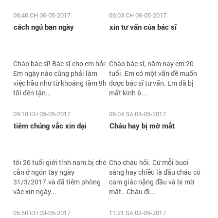
06:40 CH 06-05-2017
06:03 CH 06-05-2017
cách ngủ ban ngày
xin tư vấn của bác sĩ
Chào bác sĩ! Bác sĩ cho em hỏi:
Chào bác sĩ, năm nay em 20
Em ngày nào cũng phải làm
tuổi. Em có một vấn đề muốn
việc hầu như từ khoảng tầm 9h
được bác sĩ tư vấn. Em đã bị
tối đên tận...
mất kinh 6...
09:18 CH 05-05-2017
06:04 SA 04-05-2017
tiêm chủng vắc xin dại
Cháu hay bị mờ mắt
tôi 26 tuổi giới tính nam.bị chó
Cho cháu hỏi. Cứ mỗi buoi
cắn ở ngón tay ngày
sáng hay chiều là đầu cháu có
31/3/2017.và đã tiêm phòng
cam giác nặng đầu và bị mờ
vắc xin ngày...
mắt.. Cháu đi...
05:50 CH 03-05-2017
11:21 SA 02-05-2017