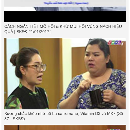
CÁCH NGĂN TIẾT MỒ HÔI & KHỬ MÙI HÔI VÙNG NÁCH HIỆU
QUẢ [ SKSĐ 21/01/2017 ]
Xương chắc khỏe nhờ bộ ba canxi nano, Vitamin D3 và MK7 (Số
87 - SKSĐ)