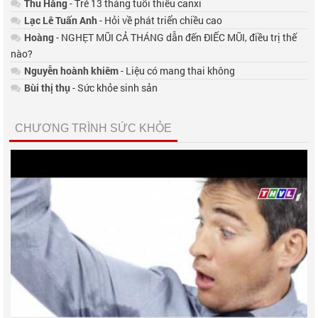
Thu Hằng
- Trẻ 13 tháng tuổi thiếu canxi
Lạc Lê Tuấn Anh
- Hỏi về phát triển chiều cao
Hoàng
- NGHẸT MŨI CẢ THÁNG dẫn đến ĐIẾC MŨI, điều trị thế
nào?
Nguyễn hoành khiêm
- Liệu có mang thai không
Bùi thị thụ
- Sức khỏe sinh sản
CHƯƠNG TRÌNH SỨC KHỎE