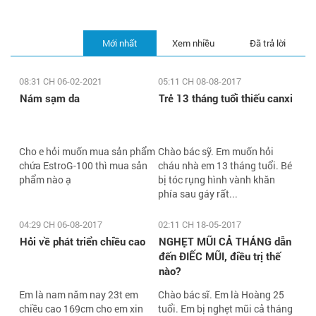
Mới nhất
Xem nhiều
Đã trả lời
08:31 CH 06-02-2021
05:11 CH 08-08-2017
Nám sạm da
Trẻ 13 tháng tuổi thiếu canxi
Cho e hỏi muốn mua sản phẩm
Chào bác sỹ. Em muốn hỏi
chứa EstroG-100 thì mua sản
cháu nhà em 13 tháng tuổi. Bé
phẩm nào ạ
bị tóc rụng hình vành khăn
phía sau gáy rất...
04:29 CH 06-08-2017
02:11 CH 18-05-2017
Hỏi về phát triển chiều cao
NGHẸT MŨI CẢ THÁNG dẫn
đến ĐIẾC MŨI, điều trị thế
nào?
Em là nam năm nay 23t em
Chào bác sĩ. Em là Hoàng 25
chiều cao 169cm cho em xin
tuổi. Em bị nghẹt mũi cả tháng