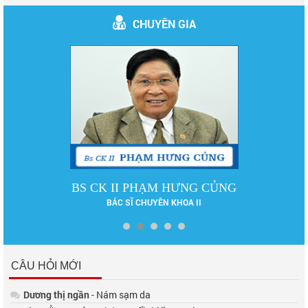
CHUYÊN GIA
BS CK II PHẠM HƯNG CỦNG
BÁC SĨ CHUYÊN KHOA II
CÂU HỎI MỚI
Dương thị ngần
- Nám sạm da