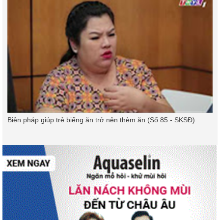
Biện pháp giúp trẻ biếng ăn trở nên thèm ăn (Số 85 - SKSĐ)