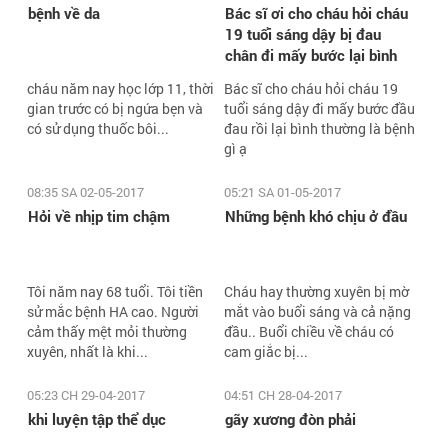
bệnh về da
Bác sĩ ơi cho cháu hỏi cháu
19 tuổi sáng dậy bị đau
chân đi mấy bước lại bình
thường là bệnh gì ạ
cháu năm nay học lớp 11, thời
Bác sĩ cho cháu hỏi cháu 19
gian trước có bị ngứa bẹn và
tuổi sáng dậy đi mấy bước đầu
có sử dụng thuốc bôi...
đau rồi lại bình thường là bệnh
gì ạ
08:35 SA 02-05-2017
05:21 SA 01-05-2017
Hỏi về nhịp tim chậm
Những bệnh khó chịu ở đầu
Tôi năm nay 68 tuổi. Tôi tiền
Cháu hay thường xuyên bị mờ
sử mắc bệnh HA cao. Người
mắt vào buổi sáng và cả nặng
cảm thấy mệt mỏi thường
đầu.. Buổi chiều về cháu có
xuyên, nhất là khi...
cam giắc bị...
05:23 CH 29-04-2017
04:51 CH 28-04-2017
khi luyện tập thể dục
gãy xương đòn phải