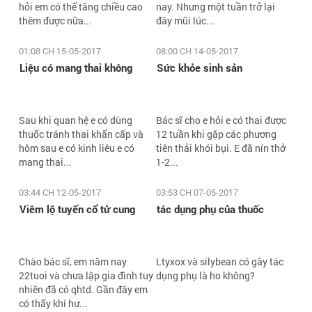
hỏi em có thể tăng chiều cao
nay. Nhưng một tuần trở lại
thêm được nữa...
đây mũi lúc...
01:08 CH 15-05-2017
08:00 CH 14-05-2017
Liệu có mang thai không
Sức khỏe sinh sản
Sau khi quan hệ e có dùng
Bác sĩ cho e hỏi e có thai được
thuốc tránh thai khẩn cấp và
12 tuần khi gặp các phương
hôm sau e có kinh liêu e có
tiên thải khói bụi. E đã nín thở
mang thai...
1-2...
03:44 CH 12-05-2017
03:53 CH 07-05-2017
Viêm lộ tuyến cổ tử cung
tác dụng phụ của thuốc
Chào bác sĩ, em năm nay
Ltyxox và silybean có gây tác
22tuoi và chưa lập gia đình tuy
dụng phụ là ho không?
nhiên đã có qhtd. Gần đây em
có thấy khí hư...