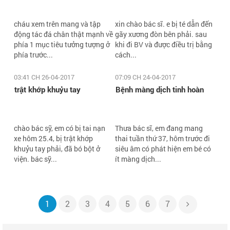
cháu xem trên mang và tập
xin chào bác sĩ. e bị té dẫn đến
động tác đá chân thật mạnh về
gãy xương đòn bên phải. sau
phía 1 mục tiêu tưởng tượng ở
khi đi BV và được điều trị bằng
phía trước...
cách...
03:41 CH 26-04-2017
07:09 CH 24-04-2017
trật khớp khuỷu tay
Bệnh màng dịch tinh hoàn
chào bác sỹ, em có bị tai nạn
Thưa bác sĩ, em đang mang
xe hôm 25.4, bị trật khớp
thai tuần thứ 37, hôm trước đi
khuỷu tay phải, đã bó bột ở
siêu âm có phát hiện em bé có
viện. bác sỹ...
ít màng dịch...
1
2
3
4
5
6
7