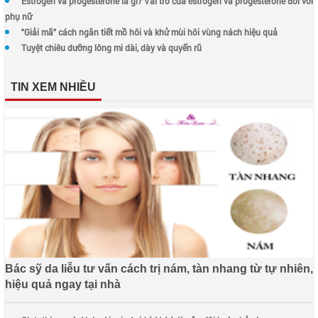
Estrogen và progesterone là gì? Vai trò của estrogen và progesterone đối với
phụ nữ
"Giải mã" cách ngăn tiết mồ hôi và khử mùi hôi vùng nách hiệu quả
Tuyệt chiêu dưỡng lông mi dài, dày và quyến rũ
TIN XEM NHIỀU
Bác sỹ da liễu tư vấn cách trị nám, tàn nhang từ tự nhiên,
hiệu quả ngay tại nhà