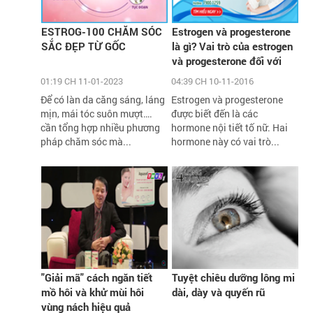
ESTROG-100 CHĂM SÓC
Estrogen và progesterone
SẮC ĐẸP TỪ GỐC
là gì? Vai trò của estrogen
và progesterone đối với
phụ nữ
01:19 CH 11-01-2023
04:39 CH 10-11-2016
Để có làn da căng sáng, láng
Estrogen và progesterone
mịn, mái tóc suôn mượt….
được biết đến là các
cần tổng hợp nhiều phương
hormone nội tiết tố nữ. Hai
pháp chăm sóc mà...
hormone này có vai trò...
"Giải mã" cách ngăn tiết
Tuyệt chiêu dưỡng lông mi
mồ hôi và khử mùi hôi
dài, dày và quyến rũ
vùng nách hiệu quả