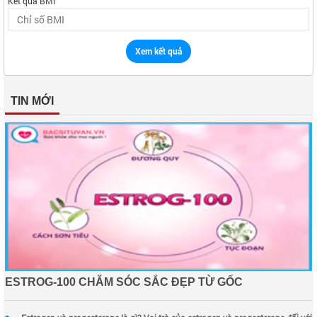
Kết quả BMI
Xem kết quả
TIN MỚI
ESTROG-100 CHĂM SÓC SẮC ĐẸP TỪ GỐC