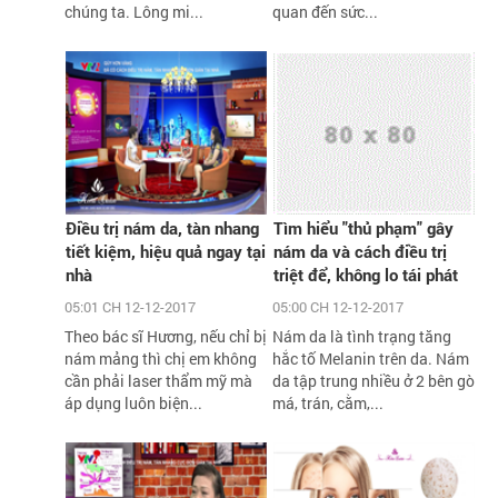
chúng ta. Lông mi...
quan đến sức...
Điều trị nám da, tàn nhang
Tìm hiểu "thủ phạm" gây
tiết kiệm, hiệu quả ngay tại
nám da và cách điều trị
nhà
triệt để, không lo tái phát
05:01 CH 12-12-2017
05:00 CH 12-12-2017
Theo bác sĩ Hương, nếu chỉ bị
Nám da là tình trạng tăng
nám mảng thì chị em không
hắc tố Melanin trên da. Nám
cần phải laser thẩm mỹ mà
da tập trung nhiều ở 2 bên gò
áp dụng luôn biện...
má, trán, cằm,...