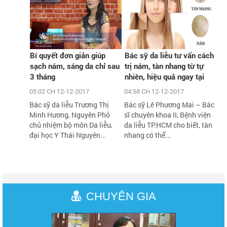
Bí quyết đơn giản giúp
Bác sỹ da liễu tư vấn cách
sạch nám, sáng da chỉ sau
trị nám, tàn nhang từ tự
3 tháng
nhiên, hiệu quả ngay tại
nhà
05:02 CH 12-12-2017
04:58 CH 12-12-2017
Bác sỹ da liễu Trương Thị
Bác sỹ Lê Phương Mai – Bác
Minh Hương, Nguyên Phỏ
sĩ chuyên khoa II, Bệnh viện
chủ nhiệm bộ môn Da liễu,
da liễu TP.HCM cho biết, tàn
đại học Y Thái Nguyên...
nhang có thể...
CHUYÊN GIA