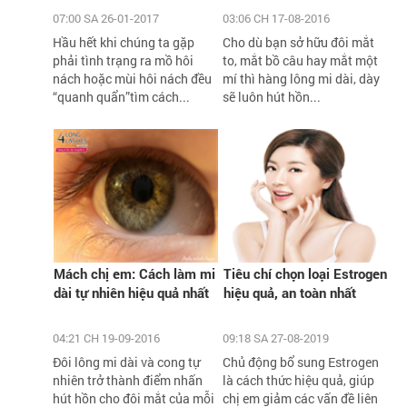
07:00 SA 26-01-2017
03:06 CH 17-08-2016
Hầu hết khi chúng ta gặp
Cho dù bạn sở hữu đôi mắt
phải tình trạng ra mồ hôi
to, mắt bồ câu hay mắt một
nách hoặc mùi hôi nách đều
mí thì hàng lông mi dài, dày
“quanh quẩn”tìm cách...
sẽ luôn hút hồn...
Mách chị em: Cách làm mi
Tiêu chí chọn loại Estrogen
dài tự nhiên hiệu quả nhất
hiệu quả, an toàn nhất
04:21 CH 19-09-2016
09:18 SA 27-08-2019
Đôi lông mi dài và cong tự
Chủ động bổ sung Estrogen
nhiên trở thành điểm nhấn
là cách thức hiệu quả, giúp
hút hồn cho đôi mắt của mỗi
chị em giảm các vấn đề liên