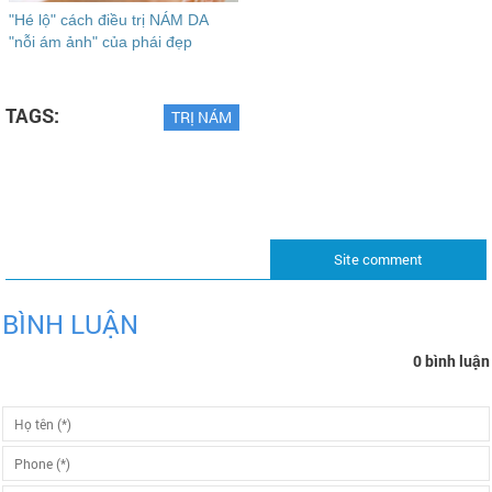
"Hé lộ" cách điều trị NÁM DA
"nỗi ám ảnh" của phái đẹp
TAGS:
TRỊ NÁM
Site comment
BÌNH LUẬN
0 bình luận