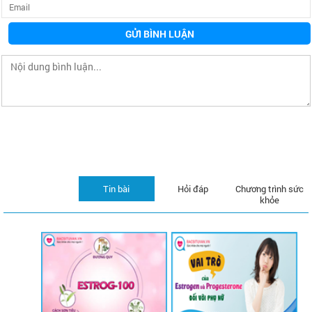
GỬI BÌNH LUẬN
Tin bài
Hỏi đáp
Chương trình sức
khỏe