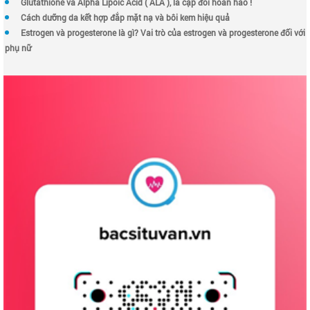
Glutathione và Alpha Lipoic Acid ( ALA ), là cặp đôi hoàn hảo !
Cách dưỡng da kết hợp đắp mặt nạ và bôi kem hiệu quả
Estrogen và progesterone là gì? Vai trò của estrogen và progesterone đối với
phụ nữ