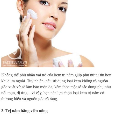
Không thể phủ nhận vai trò của kem trị nám giúp phụ nữ tự tin hơn
khi đi ra ngoài. Tuy nhiên, nếu sử dụng loại kem không rõ nguồn
gốc xuất xứ sẽ làm bào mòn da, kèm theo một số tác dụng phụ như
nổi mụn, dị ứng... vì vậy, bạn nên lựa chọn loại kem trị nám có
thương hiệu và nguồn gốc rõ ràng.
3. Trị nám bằng viên uống