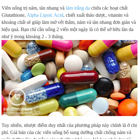
Viên uống trị nám, tàn nhang và
làm trắng da
chứa các hoạt chất
Glutathione,
Alpha Lipoic Acid
, chiết xuất thảo dược, vitamin và
khoáng chất sẽ giúp làm mờ vết thâm, nám và tàn nhang đơn giản và
hiệu quả. Bạn chỉ cần uống 2 viên một ngày là có thể sở hữu làn da
như ý trong khoảng 2 - 3 tháng.
Tuy nhiên, nhược điểm duy nhất của phương pháp này chính là ở chi
phí. Giá bán của các viên uống bổ sung dưỡng chất chống nám và