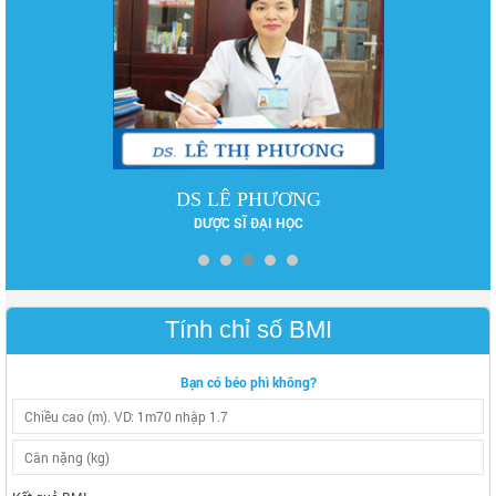
DS LÊ PHƯƠNG
DƯỢC SĨ ĐẠI HỌC
Tính chỉ số BMI
Bạn có béo phì không?