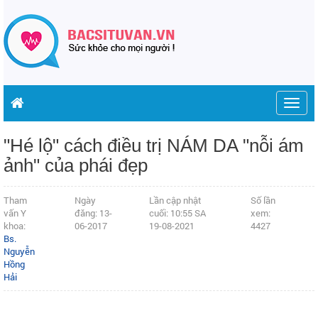
Togg
navig
"Hé lộ" cách điều trị NÁM DA "nỗi ám
ảnh" của phái đẹp
Tham
Ngày
Lần cập nhật
Số lần
vấn Y
đăng: 13-
cuối: 10:55 SA
xem:
khoa:
06-2017
19-08-2021
4427
Bs.
Nguyễn
Hồng
Hải