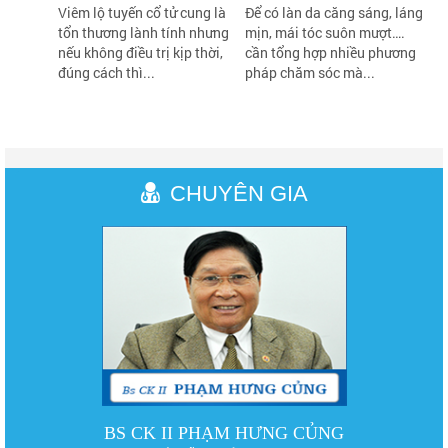
Viêm lộ tuyến cổ tử cung là
Để có làn da căng sáng, láng
tổn thương lành tính nhưng
mịn, mái tóc suôn mượt….
nếu không điều trị kịp thời,
cần tổng hợp nhiều phương
đúng cách thì...
pháp chăm sóc mà...
CHUYÊN GIA
BS CK II PHẠM HƯNG CỦNG