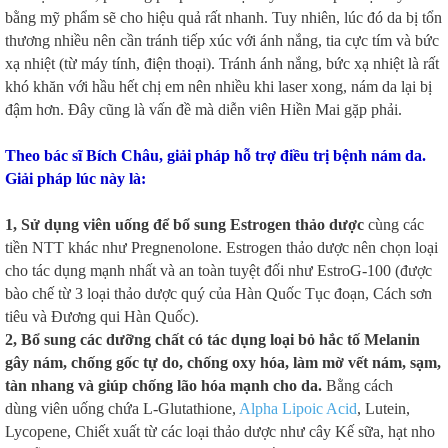
bằng mỹ phẩm sẽ cho hiệu quả rất nhanh. Tuy nhiên, lúc đó da bị tổn
thương nhiều nên cần tránh tiếp xúc với ánh nắng, tia cực tím và bức
xạ nhiệt (từ máy tính, điện thoại). Tránh ánh nắng, bức xạ nhiệt là rất
khó khăn với hầu hết chị em nên nhiều khi laser xong, nám da lại bị
đậm hơn. Đây cũng là vấn đề mà diễn viên Hiền Mai gặp phải.
Theo bác sĩ Bích Châu, giải pháp hỗ trợ điều trị bệnh nám da.
Giải pháp lúc này là:
1, Sử dụng viên uống để bổ sung Estrogen thảo dược
cùng các
tiền NTT khác như Pregnenolone. Estrogen thảo dược nên chọn loại
cho tác dụng mạnh nhất và an toàn tuyệt đối như EstroG-100 (được
bào chế từ 3 loại thảo dược quý của Hàn Quốc Tục đoạn, Cách sơn
tiêu và Đương qui Hàn Quốc).
2, Bổ sung các dưỡng chất có tác dụng loại bỏ hắc tố Melanin
gây nám, chống gốc tự do, chống oxy hóa, làm mờ vết nám, sạm,
tàn nhang và giúp chống lão hóa mạnh cho da.
Bằng cách
dùng viên uống chứa L-Glutathione,
Alpha Lipoic Acid
, Lutein,
Lycopene, Chiết xuất từ các loại thảo dược như cây Kế sữa, hạt nho