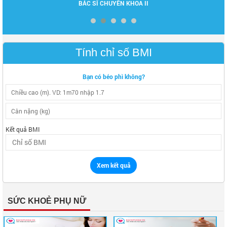
BÁC SĨ CHUYÊN KHOA II
Tính chỉ số BMI
Bạn có béo phì không?
Kết quả BMI
Xem kết quả
SỨC KHOẺ PHỤ NỮ