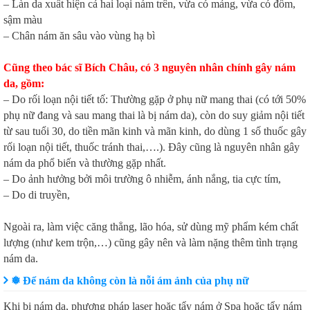
– Làn da xuất hiện cả hai loại nám trên, vừa có mảng, vừa có đốm,
sậm màu
– Chân nám ăn sâu vào vùng hạ bì
Cũng theo bác sĩ Bích Châu, có 3 nguyên nhân chính gây nám
da, gồm:
– Do rối loạn nội tiết tố: Thường gặp ở phụ nữ mang thai (có tới 50%
phụ nữ đang và sau mang thai là bị nám da), còn do suy giảm nội tiết
từ sau tuổi 30, do tiền mãn kinh và mãn kinh, do dùng 1 số thuốc gây
rối loạn nội tiết, thuốc tránh thai,….). Đây cũng là nguyên nhân gây
nám da phổ biến và thường gặp nhất.
– Do ảnh hưởng bởi môi trường ô nhiễm, ánh nắng, tia cực tím,
– Do di truyền,
Ngoài ra, làm việc căng thẳng, lão hóa, sử dùng mỹ phẩm kém chất
lượng (như kem trộn,…) cũng gây nên và làm nặng thêm tình trạng
nám da.
❅ Để nám da không còn là nỗi ám ảnh của phụ nữ
Khi bị nám da, phương pháp laser hoặc tẩy nám ở Spa hoặc tẩy nám