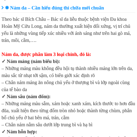
❅ Nám da – Cần hiểu đúng thì chữa mới chuẩn
Theo bác sĩ Bích Châu – Bác sĩ da liễu thuộc bệnh viện Đa khoa
Hoàn Mỹ Cửu Long, nám da thường xuất hiện đối xứng, vị trí chủ
yếu là những vùng tiếp xúc nhiều với ánh sáng như trên hai gò má,
trán, môi, cằm,….
Nám da, được phân làm 3 loại chính, đó là:
✓ Nám mảng (nám biểu bì):
– Những mảng màu không đều hội tụ thành nhiều mảng lớn trên da,
màu sắc từ nhạt tới sậm, có biên giới xác định rõ
– Chân nám mảng ăn nông chủ yếu ở thượng bì và lớp ngoài cùng
của tế bào da
✓ Nám sâu (nám đốm):
– Những mảng màu sẫm, xám hoặc xanh xám, kích thước to hơn đầu
đũa, xuất hiện theo từng đốm tròn nhỏ hoặc thành từng chùm, phân
bố chủ yếu ở hai bên má, trán, cằm
– Chân nám nằm sâu dưới lớp trung bì và hạ bì
✓ Nám hỗn hợp: