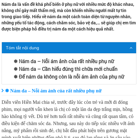
Nám da là vấn đề khá phổ biến ở phụ nữ với nhiều mức độ khác nhau,
không chỉ gây mất thẩm mỹ, mà còn khiến nhiều người mất tự tin
trong giao tiếp. Hiểu về nám da một cách toàn diện từ nguyên nhân,
những yếu tố tác động, cách chăm sóc, bảo vệ da,… sẽ giúp chị em tìm
được biện pháp hỗ điều trị nám da một cách hiệu quả nhất.
Tóm tắt nội dung
❅ Nám da – Nỗi ám ảnh của rất nhiều phụ nữ
❅ Nám da – Cần hiểu đúng thì chữa mới chuẩn
❅ Để nám da không còn là nỗi ám ảnh của phụ nữ
❅ Nám da – Nỗi ám ảnh của rất nhiều phụ nữ
Diễn viên Hiền Mai chia sẻ, trước đây lúc còn trẻ và mới đi đóng
phim, mọi người vẫn khen là chị có một làn da đẹp trắng mịn, hồng
hào không tỳ vết. Dù trẻ hơn tuổi rất nhiều và cũng rất quan tâm, có
điều kiện để chăm sóc da. Nhưng, sau này do tiếp xúc nhiều với ánh
nắng, mỹ phẩm rồi sinh đẻ, chị bắt đầu phát hiện trên gương mặt
mình xuất hiện những đốm nhỏ li ti, sau đó lan rộng và ăn sâu vào