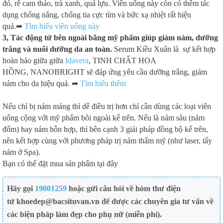
đỏ, rễ cam thảo, trà xanh, quả lựu. Viên uống này còn có thêm tác
dụng chống nắng, chống tia cực tím và bức xạ nhiệt rất hiệu
quả.➦
Tìm hiểu viên uống này
3, Tác động từ bên ngoài bằng mỹ phẩm giúp giảm nám, dưỡng
trắng và nuôi dưỡng da an toàn.
Serum Kiều Xuân là sự kết hợp
hoàn hảo giữa giữa
Idavera
, TINH CHẤT HOA
HỒNG, NANOBRIGHT sẽ đáp ứng yêu cầu dưỡng trắng, giảm
nám cho da hiệu quả. ➦
Tìm hiểu thêm
Nếu chỉ bị nám mảng thì dễ điều trị hơn chỉ cần dùng các loại viên
uống cộng với mỹ phẩm bôi ngoài kể trên. Nếu là nám sâu (nám
đốm) hay nám hỗn hợp, thì bên cạnh 3 giải pháp đồng bộ kể trên,
nên kết hợp cùng với phương pháp trị nám thẩm mỹ (như laser, tẩy
nám ở Spa).
Bạn có thể đặt mua sản phẩm tại đây
Hãy gọi
19001259
hoặc gửi câu hỏi về hòm thư điện
tử khoedep@bacsituvan.vn để được các chuyên gia tư vấn về
các biện pháp làm đẹp cho phụ nữ (miễn phí).