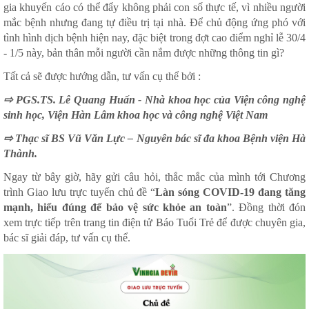
gia khuyến cáo có thể đẩy không phải con số thực tế, vì nhiều người
mắc bệnh nhưng đang tự điều trị tại nhà. Để chủ động ứng phó với
tình hình dịch bệnh hiện nay, đặc biệt trong đợt cao điểm nghỉ lễ 30/4
- 1/5 này, bản thân mỗi người cần nắm được những thông tin gì?
Tất cả sẽ được hướng dẫn, tư vấn cụ thể bởi :
⇨ PGS.TS. Lê Quang Huấn - Nhà khoa học của Viện công nghệ
sinh học, Viện Hàn Lâm khoa học và công nghệ Việt Nam
⇨ Thạc sĩ BS Vũ Văn Lực – Nguyên bác sĩ đa khoa Bệnh viện Hà
Thành.
Ngay từ bây giờ, hãy gửi câu hỏi, thắc mắc của mình tới Chương
trình Giao lưu trực tuyến chủ đề “
Làn sóng COVID-19 đang tăng
mạnh, hiểu đúng để bảo vệ sức khỏe an toàn
”. Đồng thời đón
xem trực tiếp trên trang tin điện tử Báo Tuổi Trẻ để được chuyên gia,
bác sĩ giải đáp, tư vấn cụ thể.