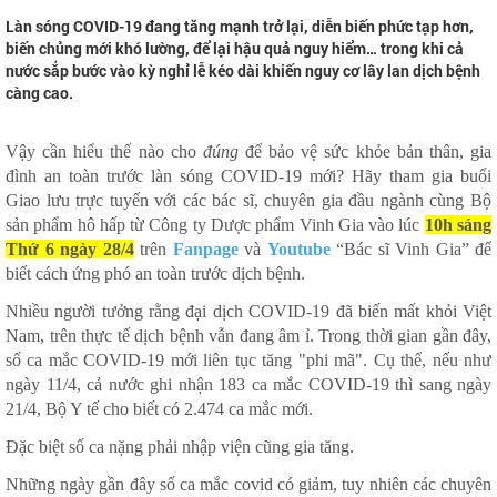
Làn sóng COVID-19 đang tăng mạnh trở lại, diễn biến phức tạp hơn,
biến chủng mới khó lường, để lại hậu quả nguy hiểm… trong khi cả
nước sắp bước vào kỳ nghỉ lễ kéo dài khiến nguy cơ lây lan dịch bệnh
càng cao.
Vậy cần hiểu thế nào cho
đúng
để bảo vệ sức khỏe bản thân, gia
đình an toàn trước làn sóng COVID-19 mới? Hãy tham gia buổi
Giao lưu trực tuyến với các bác sĩ, chuyên gia đầu ngành cùng Bộ
sản phẩm hô hấp từ Công ty Dược phẩm Vinh Gia vào lúc
10h sáng
Thứ 6 ngày 28/4
trên
Fanpage
và
Youtube
“Bác sĩ Vinh Gia” để
biết cách ứng phó an toàn trước dịch bệnh.
Nhiều người tưởng rằng đại dịch COVID-19 đã biến mất khỏi Việt
Nam, trên thực tế dịch bệnh vẫn đang âm ỉ. Trong thời gian gần đây,
số ca mắc COVID-19 mới liên tục tăng "phi mã". Cụ thể, nếu như
ngày 11/4, cả nước ghi nhận 183 ca mắc COVID-19 thì sang ngày
21/4, Bộ Y tế cho biết có 2.474 ca mắc mới.
Đặc biệt số ca nặng phải nhập viện cũng gia tăng.
Những ngày gần đây số ca mắc covid có giảm, tuy nhiên các chuyên