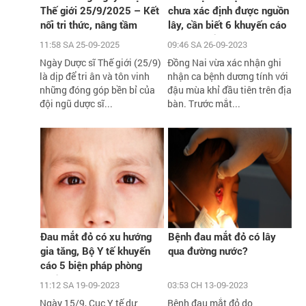
Thế giới 25/9/2025 – Kết
chưa xác định được nguồn
nối tri thức, nâng tầm
lây, cần biết 6 khuyến cáo
chăm sóc sức khỏe cộng
phòng chống dịch của Bộ Y
11:58 SA 25-09-2025
09:46 SA 26-09-2023
đồng
tế
Ngày Dược sĩ Thế giới (25/9)
Đồng Nai vừa xác nhận ghi
là dịp để tri ân và tôn vinh
nhận ca bệnh dương tính với
những đóng góp bền bỉ của
đậu mùa khỉ đầu tiên trên địa
đội ngũ dược sĩ...
bàn. Trước mắt...
Đau mắt đỏ có xu hướng
Bệnh đau mắt đỏ có lây
gia tăng, Bộ Y tế khuyến
qua đường nước?
cáo 5 biện pháp phòng
chống
11:12 SA 19-09-2023
03:53 CH 13-09-2023
Ngày 15/9, Cục Y tế dự
Bệnh đau mắt đỏ do