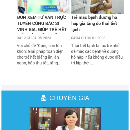
ĐÓN XEM TƯ VẤN TRỰC
Trẻ mắc bệnh đường hô
TUYẾN CÙNG BÁC SĨ
hấp gia tăng do thời tiết
VINH GIA: GIÚP TRẺ HẾT
lạnh
BIẾNG ĂN, TĂNG CÂN,
04:12 CH 31-05-2023
04:34 CH 06-01-2023
TĂNG CHIỀU CAO VỚI
Với chủ đề "Cùng con lớn
Thời tiết lạnh là lúc trẻ nhỏ
HÀNG NGÀN QUÀ TẶNG
khôn: Giải pháp toàn diện
dễ mắc các bệnh về đường
H
cho trẻ hết biếng ăn, ăn
hô hấp, nếu không được điều
ngon, hấp thu tốt, tăng...
trị kịp thời...
CHUYÊN GIA