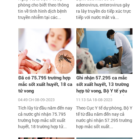
phòng cho biết theo thông
adenovirus, enterovirus gây
tin về tình hình dịch bệnh
ra lây truyền do tiếp xúc trực
truyền nhiễm tại các...
tiếp với nước mắt và...
Đã có 75.795 trường hợp
Ghi nhận 57.295 ca mắc
mắc sốt xuất huyết, 18 ca
sốt xuất huyết, 13 trường
tử vong
hợp tử vong, Bộ Y tế yêu
cầu xử lý triệt để các ổ
04:49 CH 08-09-2023
11:13 SA 18-08-2023
dịch
Tích lũy từ đầu năm đến nay
Theo Cục Y tế dự phòng, Bộ Y
cả nước ghi nhận 75.795
tế từ đầu năm đến nay cả
trường hợp mắc sốt xuất
nước ghi nhận 57.295 trường
huyết, 18 trường hợp tử...
hợp mắc sốt xuất...