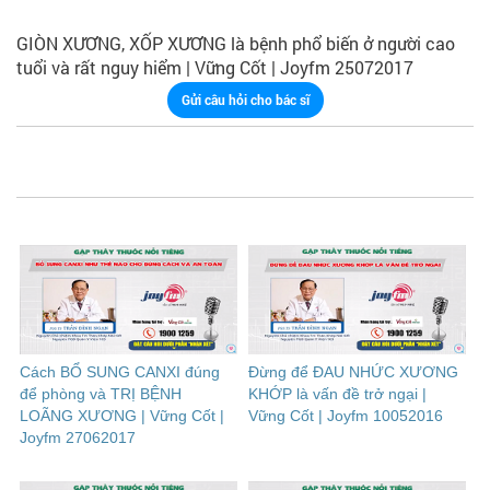
GIÒN XƯƠNG, XỐP XƯƠNG là bệnh phổ biến ở người cao
tuổi và rất nguy hiểm | Vững Cốt | Joyfm 25072017
Gửi câu hỏi cho bác sĩ
Cách BỔ SUNG CANXI đúng
Đừng để ĐAU NHỨC XƯƠNG
để phòng và TRỊ BỆNH
KHỚP là vấn đề trở ngại |
LOÃNG XƯƠNG | Vững Cốt |
Vững Cốt | Joyfm 10052016
Joyfm 27062017