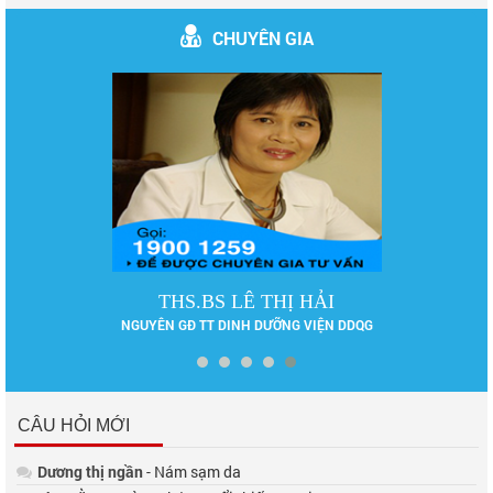
CHUYÊN GIA
BS VŨ VĂN LỰC
CHUYÊN GIA TƯ VẤN
CÂU HỎI MỚI
Dương thị ngần
- Nám sạm da