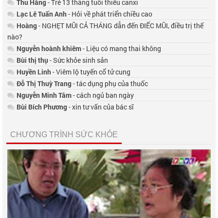
Thu Hằng
- Trẻ 13 tháng tuổi thiếu canxi
Lạc Lê Tuấn Anh
- Hỏi về phát triển chiều cao
Hoàng
- NGHẸT MŨI CẢ THÁNG dẫn đến ĐIẾC MŨI, điều trị thế
nào?
Nguyễn hoành khiêm
- Liệu có mang thai không
Bùi thị thụ
- Sức khỏe sinh sản
Huyền Linh
- Viêm lộ tuyến cổ tử cung
Đỗ Thị Thuỳ Trang
- tác dụng phụ của thuốc
Nguyễn Minh Tâm
- cách ngủ ban ngày
Bùi Bích Phương
- xin tư vấn của bác sĩ
CHƯƠNG TRÌNH SỨC KHỎE