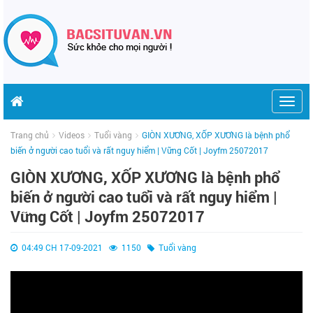
Togg
navig
Trang chủ
Videos
Tuổi vàng
GIÒN XƯƠNG, XỐP XƯƠNG là bệnh phổ
biến ở người cao tuổi và rất nguy hiểm | Vững Cốt | Joyfm 25072017
GIÒN XƯƠNG, XỐP XƯƠNG là bệnh phổ
biến ở người cao tuổi và rất nguy hiểm |
Vững Cốt | Joyfm 25072017
04:49 CH 17-09-2021
1150
Tuổi vàng