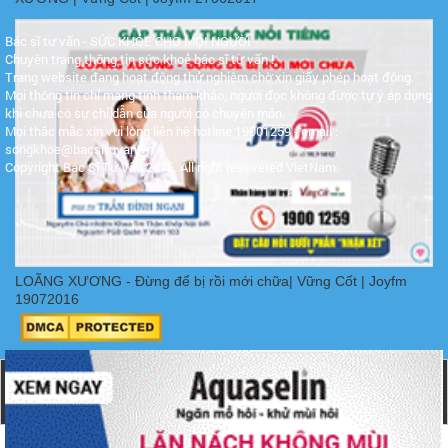
Bác sĩ tư vấn - SỨC KHỎE CHO MỌI NGƯỜI
Chuyên trang thông tin sức khoẻ bác sĩ tư vấn !
Trang website đang hoạt động thử nghiệm chờ xin giấy phép hoạt động.
Mọi thông tin chỉ mang tính tham khảo, người đọc không được tự ý áp dụng
khi chưa có sự chỉ dẫn của người có chuyên môn.
Mọi thắc mắc xin vui lòng liên hệ hotline 19001259 - email :
songkhoe@bacsituvan.vn
Copyright Bác Sĩ Tư Vấn 2016. All right resevered VietNam.
LOÃNG XƯƠNG - Đừng để bị rồi mới chữa| Vững Cốt | Joyfm
19072016
Copyright
Bác sĩ tư vấn
- 2016 -
2026. All rights
reserved.