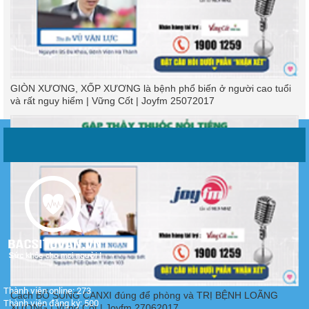
GIÒN XƯƠNG, XỐP XƯƠNG là bệnh phổ biến ở người cao tuổi
và rất nguy hiểm | Vững Cốt | Joyfm 25072017
Thành viên online: 273
Cách BỔ SUNG CANXI đúng để phòng và TRỊ BỆNH LOÃNG
Thành viên đăng ký: 500
XƯƠNG | Vững Cốt | Joyfm 27062017