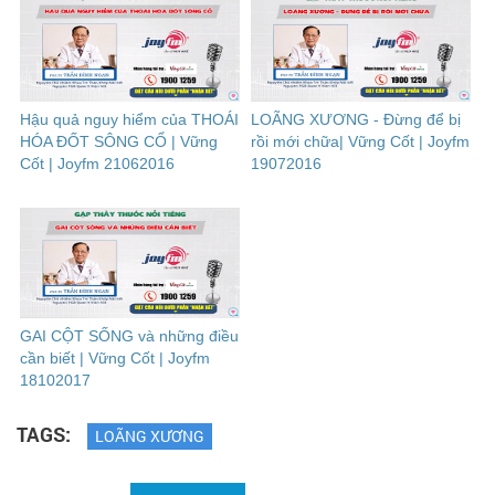
Hậu quả nguy hiểm của THOÁI
LOÃNG XƯƠNG - Đừng để bị
HÓA ĐỐT SÔNG CỔ | Vững
rồi mới chữa| Vững Cốt | Joyfm
Cốt | Joyfm 21062016
19072016
GAI CỘT SỐNG và những điều
cần biết | Vững Cốt | Joyfm
18102017
TAGS:
LOÃNG XƯƠNG