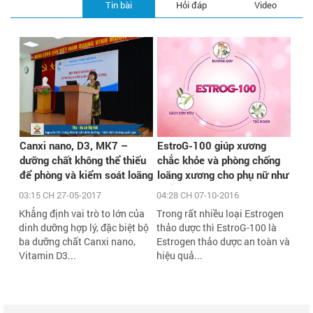
Tin bài
Hỏi đáp
Video
EstroG-100 giúp xương
Canxi nano, D3, MK7 –
chắc khỏe và phòng chống
dưỡng chất không thể thiếu
loãng xương cho phụ nữ như
để phòng và kiểm soát loãng
thế nào ?
xương
04:28 CH 07-10-2016
03:15 CH 27-05-2017
Trong rất nhiều loại Estrogen
Khẳng định vai trò to lớn của
thảo dược thì EstroG-100 là
dinh dưỡng hợp lý, đặc biệt bộ
Estrogen thảo dược an toàn và
ba dưỡng chất Canxi nano,
hiệu quả...
Vitamin D3...