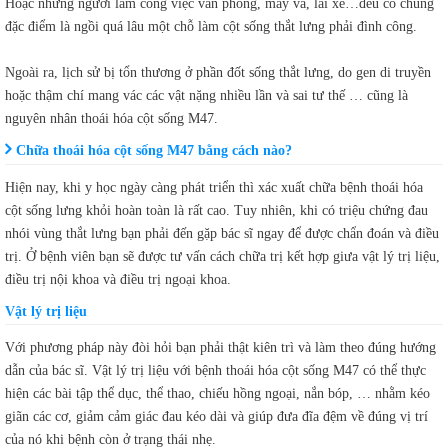
Hoặc những người làm công việc văn phòng, may vá, lái xe…đều có chung
đặc điểm là ngồi quá lâu một chỗ làm cột sống thắt lưng phải đình công.
Ngoài ra, lịch sử bị tổn thương ở phần đốt sống thắt lưng, do gen di truyền
hoặc thậm chí mang vác các vật nặng nhiều lần và sai tư thế … cũng là
nguyên nhân thoái hóa cột sống M47.
Chữa thoái hóa cột sống M47 bằng cách nào?
Hiện nay, khi y học ngày càng phát triển thì xác xuất chữa bệnh thoái hóa
cột sống lưng khỏi hoàn toàn là rất cao. Tuy nhiên, khi có triệu chứng đau
nhói vùng thắt lưng bạn phải đến gặp bác sĩ ngay để được chẩn đoán và điều
trị. Ở bệnh viên bạn sẽ được tư vấn cách chữa trị kết hợp giưa vật lý trị liệu,
điều trị nội khoa và điều trị ngoại khoa.
Vật lý trị liệu
Với phương pháp này đòi hỏi bạn phải thật kiên trì và làm theo đúng hướng
dẫn của bác sĩ. Vật lý trị liệu với bệnh thoái hóa cột sống M47 có thể thực
hiện các bài tập thể dục, thể thao, chiếu hồng ngoại, nắn bóp, … nhằm kéo
giãn các cơ, giảm cảm giác đau kéo dài và giúp đưa đĩa đệm về đúng vị trí
của nó khi bệnh còn ở trạng thái nhẹ.