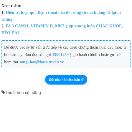
Xem thêm:
1,
Điều trị hiệu quả Bệnh thoái hóa đốt sống cổ mà không để lại di
chứng
2,
Bộ 3 CANXI, VITAMIN D, MK7 giúp xương luôn CHẮC KHỎE,
DẺO DAI
Để được bác sỹ tư vấn trực tiếp về các triệu chứng thoái hóa, đau mỏi, tê
bì chân tay. Bạn đọc xin gọi
19001259
( giờ hành chính ) hoặc gửi về
hòm thư
songkhoe@bacsituvan.vn
Gửi câu hỏi cho bác sĩ
Thoái hóa cột sống