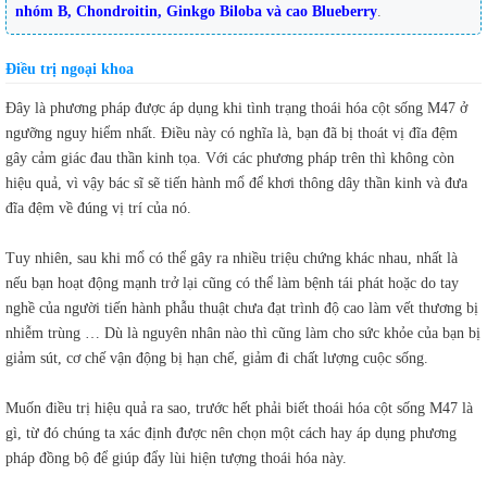
nhóm B, Chondroitin, Ginkgo Biloba và cao Blueberry
.
Điều trị ngoại khoa
Đây là phương pháp được áp dụng khi tình trạng thoái hóa cột sống M47 ở
ngưỡng nguy hiểm nhất. Điều này có nghĩa là, bạn đã bị thoát vị đĩa đệm
gây cảm giác đau thần kinh tọa. Với các phương pháp trên thì không còn
hiệu quả, vì vậy bác sĩ sẽ tiến hành mổ để khơi thông dây thần kinh và đưa
đĩa đệm về đúng vị trí của nó.
Tuy nhiên, sau khi mổ có thể gây ra nhiều triệu chứng khác nhau, nhất là
nếu bạn hoạt động mạnh trở lại cũng có thể làm bệnh tái phát hoặc do tay
nghề của người tiến hành phẫu thuật chưa đạt trình độ cao làm vết thương bị
nhiễm trùng … Dù là nguyên nhân nào thì cũng làm cho sức khỏe của bạn bị
giảm sút, cơ chế vận động bị hạn chế, giảm đi chất lượng cuộc sống.
Muốn điều trị hiệu quả ra sao, trước hết phải biết thoái hóa cột sống M47 là
gì, từ đó chúng ta xác định được nên chọn một cách hay áp dụng phương
pháp đồng bộ để giúp đẩy lùi hiện tượng thoái hóa này.