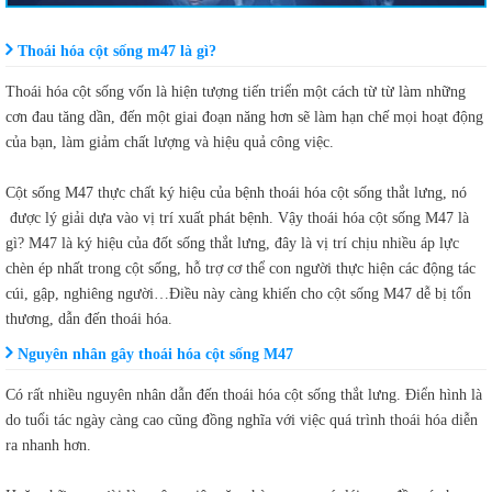
Thoái hóa cột sống m47 là gì?
Thoái hóa cột sống vốn là hiện tượng tiến triển một cách từ từ làm những
cơn đau tăng dần, đến một giai đoạn năng hơn sẽ làm hạn chế mọi hoạt động
của bạn, làm giảm chất lượng và hiệu quả công việc.
Cột sống M47 thực chất ký hiệu của bệnh thoái hóa cột sống thắt lưng, nó
được lý giải dựa vào vị trí xuất phát bệnh. Vậy thoái hóa cột sống M47 là
gì? M47 là ký hiệu của đốt sống thắt lưng, đây là vị trí chịu nhiều áp lực
chèn ép nhất trong cột sống, hỗ trợ cơ thể con người thực hiện các động tác
cúi, gập, nghiêng người…Điều này càng khiến cho cột sống M47 dễ bị tổn
thương, dẫn đến thoái hóa.
Nguyên nhân gây thoái hóa cột sống M47
Có rất nhiều nguyên nhân dẫn đến thoái hóa cột sống thắt lưng. Điển hình là
do tuổi tác ngày càng cao cũng đồng nghĩa với việc quá trình thoái hóa diễn
ra nhanh hơn.