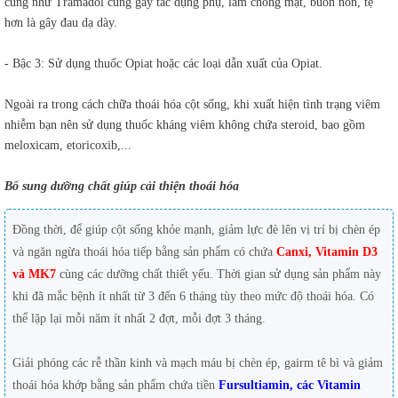
cũng như Tramadol cũng gây tác dụng phụ, làm chóng mặt, buồn nôn, tệ
hơn là gây đau dạ dày.
- Bậc 3: Sử dụng thuốc Opiat hoặc các loại dẫn xuất của Opiat.
Ngoài ra trong cách chữa thoái hóa cột sống, khi xuất hiện tình trạng viêm
nhiễm bạn nên sử dụng thuốc kháng viêm không chứa steroid, bao gồm
meloxicam, etoricoxib,...
Bổ sung dưỡng chất giúp cải thiện thoái hóa
Đồng thời, để giúp cột sống khỏe mạnh, giảm lực đè lên vị trí bị chèn ép
và ngăn ngừa thoái hóa tiếp bằng sản phẩm có chứa
Canxi, Vitamin D3
và MK7
cùng các dưỡng chất thiết yếu. Thời gian sử dụng sản phẩm này
khi đã mắc bệnh ít nhất từ 3 đến 6 tháng tùy theo mức độ thoái hóa. Có
thể lặp lại mỗi năm ít nhất 2 đợt, mỗi đợt 3 tháng.
Giải phóng các rễ thần kinh và mạch máu bị chèn ép, gairm tê bì và giảm
thoái hóa khớp bằng sản phẩm chứa tiền
Fursultiamin, các Vitamin