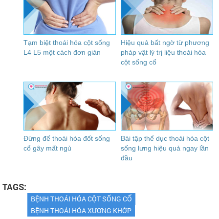
Tạm biệt thoái hóa cột sống
Hiệu quả bất ngờ từ phương
L4 L5 một cách đơn giản
pháp vật lý trị liệu thoái hóa
cột sống cổ
Đừng để thoái hóa đốt sống
Bài tập thể dục thoái hóa cột
cổ gây mất ngủ
sống lưng hiệu quả ngay lần
đầu
TAGS:
BỆNH THOÁI HÓA CỘT SỐNG CỔ
BỆNH THOÁI HÓA XƯƠNG KHỚP