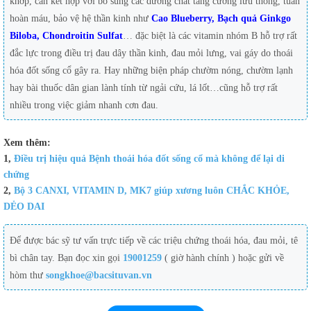
khớp, cần kết hợp với bổ sung các dưỡng chất tăng cường lưu thông, tuần
hoàn máu, bảo vệ hệ thần kinh như
Cao Blueberry, Bạch quả Ginkgo
Biloba, Chondroitin Sulfat
… đặc biệt là các vitamin nhóm B hỗ trợ rất
đắc lực trong điều trị đau dây thần kinh, đau mỏi lưng, vai gáy do thoái
hóa đốt sống cổ gây ra. Hay những biện pháp chườm nóng, chườm lạnh
hay bài thuốc dân gian lành tính từ ngải cứu, lá lốt…cũng hỗ trợ rất
nhiều trong việc giảm nhanh cơn đau.
Xem thêm:
1,
Điều trị hiệu quả Bệnh thoái hóa đốt sống cổ mà không để lại di
chứng
2,
Bộ 3 CANXI, VITAMIN D, MK7 giúp xương luôn CHẮC KHỎE,
DẺO DAI
Để được bác sỹ tư vấn trực tiếp về các triệu chứng thoái hóa, đau mỏi, tê
bì chân tay. Bạn đọc xin gọi
19001259
( giờ hành chính ) hoặc gửi về
hòm thư
songkhoe@bacsituvan.vn