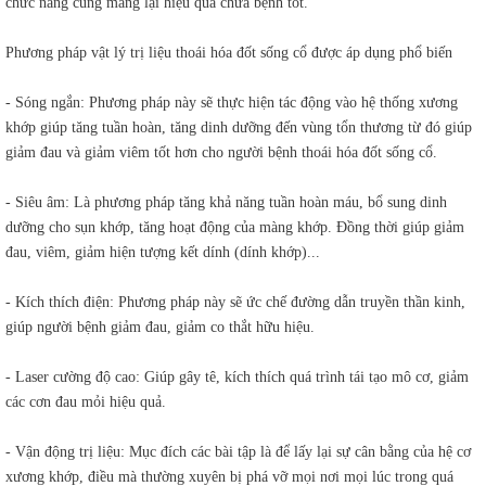
chức năng cũng mang lại hiệu quả chữa bệnh tốt.
Phương pháp vật lý trị liệu thoái hóa đốt sống cổ được áp dụng phổ biến
- Sóng ngắn: Phương pháp này sẽ thực hiện tác động vào hệ thống xương
khớp giúp tăng tuần hoàn, tăng dinh dưỡng đến vùng tổn thương từ đó giúp
giảm đau và giảm viêm tốt hơn cho người bệnh thoái hóa đốt sống cổ.
- Siêu âm: Là phương pháp tăng khả năng tuần hoàn máu, bổ sung dinh
dưỡng cho sụn khớp, tăng hoạt động của màng khớp. Đồng thời giúp giảm
đau, viêm, giảm hiện tượng kết dính (dính khớp)...
- Kích thích điện: Phương pháp này sẽ ức chế đường dẫn truyền thần kinh,
giúp người bệnh giảm đau, giảm co thắt hữu hiệu.
- Laser cường độ cao: Giúp gây tê, kích thích quá trình tái tạo mô cơ, giảm
các cơn đau mỏi hiệu quả.
- Vận động trị liệu: Mục đích các bài tập là để lấy lại sự cân bằng của hệ cơ
xương khớp, điều mà thường xuyên bị phá vỡ mọi nơi mọi lúc trong quá