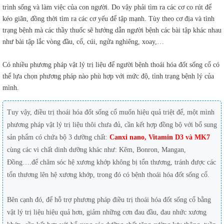
trình sống và làm việc của con người. Do vậy phải tìm ra các cơ co rút để
kéo giãn, đồng thời tìm ra các cơ yếu để tập mạnh. Tùy theo cơ địa và tình
trạng bệnh mà các thầy thuốc sẽ hướng dẫn người bệnh các bài tập khác nhau
như bài tập lắc vòng đầu, cổ, cúi, ngửa nghiêng, xoay,…
Có nhiều phương pháp vật lý trị liệu để người bệnh thoái hóa đốt sống cổ có
thể lựa chọn phương pháp nào phù hợp với mức độ, tình trạng bệnh lý của
mình.
Tuy vậy, điều trị thoái hóa đốt sống cổ muốn hiệu quả triệt để, một mình
phương pháp vật lý trị liệu thôi chưa đủ, cần kết hợp đồng bộ với bổ sung
sản phẩm có chứa bộ 3 dưỡng chất:
Canxi nano, Vitamin D3 và MK7
cùng các vi chất dinh dưỡng khác như: Kẽm, Bonron, Mangan,
Đồng….để chăm sóc hệ xương khớp không bị tổn thương, tránh được các
tổn thương lên hệ xương khớp, trong đó có bệnh thoái hóa đốt sống cổ.
Bên cạnh đó, để hỗ trợ phương pháp điều trị thoái hóa đốt sống cổ bằng
vật lý trị liệu hiệu quả hơn, giảm những cơn đau đầu, đau nhức xương