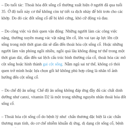
– Do tuổi tác: Thoái hóa đốt sống cổ thường xuất hiện ở người đã qua tuổi
35. Ở độ tuổi này cơ thể không còn tự tiết ra dịch nhày để bôi trơn cho các
khớp. Do đó các đốt sống cổ dễ bị khô cứng, khó cử động và đau.
– Do công việc và thói quen vận động: Những người làm các công việc
nặng, thường xuyên mang vác vật nặng lên cổ, lên vai tạo áp lực lên cột
sống trong một thời gian dài sẽ dẫn đến thoái hóa cột sống cổ. Hoặc những
người làm văn phòng ngồi nhiều, ngồi quá lâu không đúng tư thế trong một
thời gian dài, dẫn đến sai lệch cấu trúc bình thường của cổ, thoái hóa các mô
cột sống hoặc hình thành
gai cột sống
. Nằm ngủ sai tư thế, không có thói
quen trở mình hoặc lựa chọn gối kê không phù hợp cũng là nhân tố ảnh
hưởng đến cột sống cổ.
– Do chế độ ăn uống: Chế độ ăn uống không đáp ứng đầy đủ các chất dinh
dưỡng như canxi, vitamin D2 là một trong những nguyên nhân thoái hóa đốt
sống cổ.
– Thoái hóa cột sống cổ do bệnh lý như: chấn thương đặc biệt là các chấn
thương mạn tính, do cơ chế nhiễm khuẩn dị ứng, dị dạng cột sống cổ, bệnh