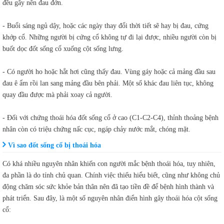
đều gây nên đau đớn.
- Buổi sáng ngủ dậy, hoặc các ngày thay đổi thời tiết sẽ hay bị đau, cứng
khớp cổ. Những người bị cứng cổ không tự đi lại được, nhiều người còn bị
buốt dọc đốt sống cổ xuống cột sống lưng.
- Có người ho hoặc hắt hơi cũng thấy đau. Vùng gáy hoặc cả mảng đầu sau
đau ê ẩm rồi lan sang mảng đầu bên phải. Một số khác đau liên tục, không
quay đầu được mà phải xoay cả người.
- Đối với chứng thoái hóa đốt sống cổ ở cao (C1-C2-C4), thỉnh thoảng bệnh
nhân còn có triệu chứng nấc cục, ngáp chảy nước mắt, chóng mặt.
Vì sao đốt sống cổ bị thoái hóa
Có khá nhiều nguyên nhân khiến con người mắc bệnh thoái hóa, tuy nhiên,
đa phần là do tính chủ quan. Chính việc thiếu hiểu biết, cũng như không chủ
động chăm sóc sức khỏe bản thân nên đã tạo tiền đề để bệnh hình thành và
phát triển. Sau đây, là một số nguyên nhân điển hình gây thoái hóa cột sống
cổ: