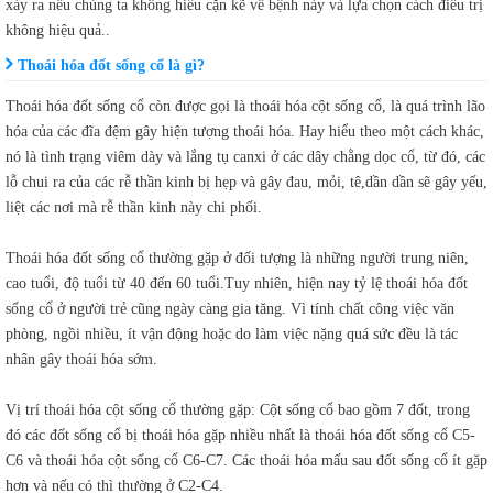
xảy ra nếu chúng ta không hiểu cặn kẽ về bệnh này và lựa chọn cách điều trị
không hiệu quả..
Thoái hóa đốt sống cổ là gì?
Thoái hóa đốt sống cổ còn được gọi là thoái hóa cột sống cổ, là quá trình lão
hóa của các đĩa đệm gây hiện tượng thoái hóa. Hay hiểu theo một cách khác,
nó là tình trạng viêm dày và lắng tụ canxi ở các dây chằng dọc cổ, từ đó, các
lỗ chui ra của các rễ thần kinh bị hẹp và gây đau, mỏi, tê,dần dần sẽ gây yếu,
liệt các nơi mà rễ thần kinh này chi phối.
Thoái hóa đốt sống cổ thường gặp ở đối tượng là những người trung niên,
cao tuổi, độ tuổi từ 40 đến 60 tuổi.Tuy nhiên, hiện nay tỷ lệ thoái hóa đốt
sống cổ ở người trẻ cũng ngày càng gia tăng. Vì tính chất công việc văn
phòng, ngồi nhiều, ít vận động hoặc do làm việc nặng quá sức đều là tác
nhân gây thoái hóa sớm.
Vị trí thoái hóa cột sống cổ thường gặp: Cột sống cổ bao gồm 7 đốt, trong
đó các đốt sống cổ bị thoái hóa gặp nhiều nhất là thoái hóa đốt sống cổ C5-
C6 và thoái hóa cột sống cổ C6-C7. Các thoái hóa mấu sau đốt sống cổ ít gặp
hơn và nếu có thì thường ở C2-C4.