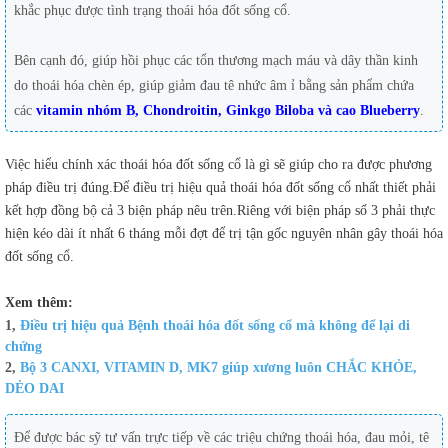
khắc phục được tình trạng thoái hóa đốt sống cổ.
Bên cạnh đó, giúp hồi phục các tổn thương mạch máu và dây thần kinh
do thoái hóa chèn ép, giúp giảm đau tê nhức âm ỉ bằng sản phẩm chứa
các
vitamin nhóm B, Chondroitin, Ginkgo Biloba và cao Blueberry
.
Việc hiểu chính xác thoái hóa đốt sống cổ là gì sẽ giúp cho ra được phương
pháp điều trị đúng.Để điều trị hiệu quả thoái hóa đốt sống cổ nhất thiết phải
kết hợp đồng bộ cả 3 biện pháp nêu trên.Riêng với biện pháp số 3 phải thực
hiện kéo dài ít nhất 6 tháng mỗi đợt để trị tận gốc nguyên nhân gây thoái hóa
đốt sống cổ.
Xem thêm:
1,
Điều trị hiệu quả Bệnh thoái hóa đốt sống cổ mà không để lại di
chứng
2,
Bộ 3 CANXI, VITAMIN D, MK7 giúp xương luôn CHẮC KHỎE,
DẺO DAI
Để được bác sỹ tư vấn trực tiếp về các triệu chứng thoái hóa, đau mỏi, tê