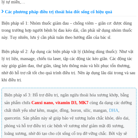
lý tự miễn,…
Các phương pháp điều trị thoái hóa đốt sống cổ hiệu quả
Biện pháp số 1: Nhóm thuốc giảm đau – chống viêm – giãn cơ: được dùng
trong trường hợp người bệnh bị đau kéo dài, cần phải sử dụng nhóm thuốc
này. Tuy nhiên, lưu ý cần phải tuân theo hướng dẫn của bác sĩ.
Biện pháp số 2: Áp dụng các biện pháp vật lý (không dùng thuốc): Như vật
lý trị liệu, massage, chiếu tia laser, tập các động tác kéo giãn. Các động tác
này giúp giảm đau, thư giãn, tăng lưu thông máu và hồi phục tổn thương,
nhờ đó hỗ trợ rất tốt cho quá trình điều trị. Nên áp dụng lâu dài trong và sau
khi điều trị.
Biện pháp số 3: Hỗ trợ điều trị, ngăn ngừa thoái hóa xương khớp, bằng
sản phẩm chứa
Canxi nano, vitamin D3, MK7
cùng đa dạng các dưỡng
chất thiết yếu như kẽm, magie, đồng, boron, silic, mangan,
DHA
,
quercetin. Sản phẩm này sẽ giúp bảo vệ xương luôn chắc khỏe, dẻo dai,
phòng và hỗ trợ điều trị các bệnh về xương như giảm mật độ xương,
loãng xương, nhờ đó tạo cho cột sống cổ trụ đỡ vững chắc. Bởi vậy sẽ