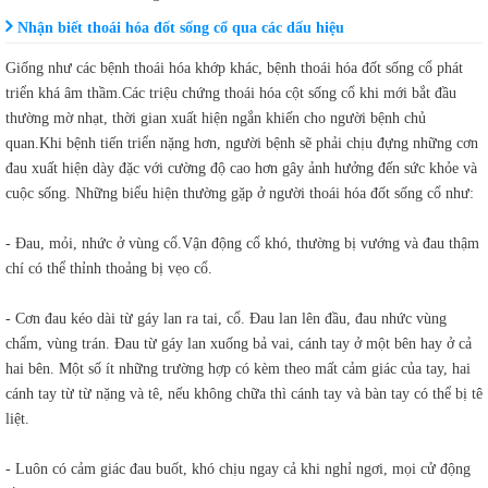
Nhận biết thoái hóa đốt sống cổ qua các dấu hiệu
Giống như các bệnh thoái hóa khớp khác, bệnh thoái hóa đốt sống cổ phát
triển khá âm thầm.Các triệu chứng thoái hóa cột sống cổ khi mới bắt đầu
thường mờ nhạt, thời gian xuất hiện ngắn khiến cho người bệnh chủ
quan.Khi bệnh tiến triển nặng hơn, người bệnh sẽ phải chịu đựng những cơn
đau xuất hiện dày đặc với cường độ cao hơn gây ảnh hưởng đến sức khỏe và
cuộc sống. Những biểu hiện thường gặp ở người thoái hóa đốt sống cổ như:
- Đau, mỏi, nhức ở vùng cổ.Vận động cổ khó, thường bị vướng và đau thậm
chí có thể thỉnh thoảng bị vẹo cổ.
- Cơn đau kéo dài từ gáy lan ra tai, cổ. Đau lan lên đầu, đau nhức vùng
chẩm, vùng trán. Đau từ gáy lan xuống bả vai, cánh tay ở một bên hay ở cả
hai bên. Một số ít những trường hợp có kèm theo mất cảm giác của tay, hai
cánh tay từ từ nặng và tê, nếu không chữa thì cánh tay và bàn tay có thể bị tê
liệt.
- Luôn có cảm giác đau buốt, khó chịu ngay cả khi nghỉ ngơi, mọi cử động