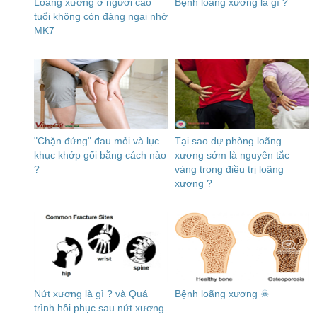
Loãng xương ở người cao
Bệnh loãng xương là gì ?
tuổi không còn đáng ngại nhờ
MK7
"Chặn đứng" đau mỏi và lục
Tại sao dự phòng loãng
khục khớp gối bằng cách nào
xương sớm là nguyên tắc
?
vàng trong điều trị loãng
xương ?
Nứt xương là gì ? và Quá
Bệnh loãng xương ☠
trình hồi phục sau nứt xương