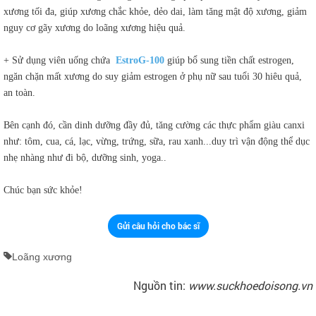
xương tối đa, giúp xương chắc khỏe, dẻo dai, làm tăng mật độ xương, giảm
nguy cơ gãy xương do loãng xương hiệu quả.
+ Sử dụng viên uống chứa
EstroG-100
giúp bổ sung tiền chất estrogen,
ngăn chặn mất xương do suy giảm estrogen ở phụ nữ sau tuổi 30 hiêu quả,
an toàn.
Bên cạnh đó, cần dinh dưỡng đầy đủ, tăng cường các thực phẩm giàu canxi
như: tôm, cua, cá, lạc, vừng, trứng, sữa, rau xanh...duy trì vận động thể dục
nhẹ nhàng như đi bộ, dưỡng sinh, yoga..
Chúc bạn sức khỏe!
Gửi câu hỏi cho bác sĩ
Loãng xương
Nguồn tin:
www.suckhoedoisong.vn