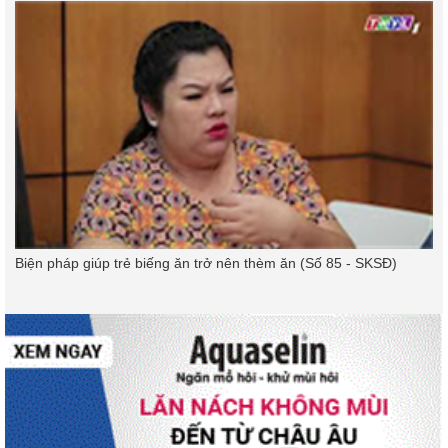
Biện pháp giúp trẻ biếng ăn trở nên thèm ăn (Số 85 - SKSĐ)