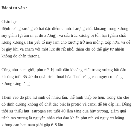
Bác sĩ tư vấn :
Chào bạn!
Bệnh loãng xương có hai đặc điểm chính: Lượng chất khoáng trong xương
suy giảm (gi ảm m ật độ xương), và cấu trúc xương bị tổn hại (giảm chất
lượng xương). Hai yếu tố này làm cho xương trở nên mỏng, xốp hơn, và dễ
bị gãy khi va chạm với một lực dù rất nhỏ, thậm chí có thể gãy tự nhiên
không do chấn thương.
Cũng như nam giới, phụ nữ bị mất dần khoáng chất trong xương bắt đầu
khoảng tuổi 35-40 do quá trình thoái hóa. Tuổi càng cao nguy cơ loãng
xương càng tăng.
Thêm vào đó phụ nữ sinh đẻ nhiều lần, thể hình thấp bé hơn, trong khi chế
độ dinh dưỡng không đủ chất đặc biệt là protid và canxi để bù đắp lại. Đồng
thời sự thiếu hụt estrogen sau tuổi 40 làm tăng quá hủy xương, giảm quá
trình tạo xương là nguyên nhân chủ đạo khiến phụ nữ có nguy cơ loãng
xương cao hơn nam giới gấp 6-8 lần.