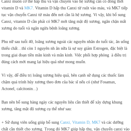
Canxi muốn cơ thể hấp thu và vận chuyển vào hệ xương cần có đồng thời
vitamin D và
MK7
. Vitamin D hấp thu Canxi từ ruột vào máu, và MK7 tiếp
tục vận chuyển Canxi từ máu đến nơi cần là hệ xương. Vi vậy, khi bổ sung
Canxi, vitamin D cần phải có MK7 mới tăng mật độ xương, ngăn chặn mất
xương do tuổi và ngăn ngừa bệnh loãng xương.
Phu nữ sau tuổi 40, loãng xương ngoài các nguyên nhân do tuổi tác, ăn uống
thiếu chất…thì còn 1 nguyên nh ân nữa là sự suy giảm Estrogen, đặc biệt là
trong giai đoạn tiền mãn kinh và mãn kinh. Việc phối hợp phòng à điều trị
đúng cách mới mang lại hiệu quả như mong muốn.
Vì vậy, để điều trị loãng xương hiệu quả, bên cạnh sử dụng các thuốc làm
chậm quá trình hủy xương theo đơn của bác sĩ nếu có (như Fosamax,
Actonel, calcitonin...)
Bạn nên bổ sung hàng ngày các nguyên liệu cần thiết để xây dựng khung
xương, tăng mật độ xương cụ thể như sau:
+ Sử dụng viên uống giúp bổ sung
Canxi, Vitamin D, MK7
và các dưỡng
chất cần thiết cho xương. Trong đó MK7 giúp hấp thu, vận chuyển canxi vào