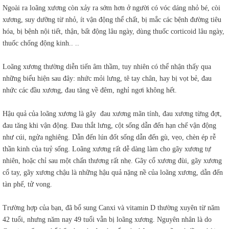
Ngoài ra loãng xương còn xảy ra sớm hơn ở người có vóc dáng nhỏ bé, còi
xương, suy dưỡng từ nhỏ, ít vận động thể chất, bị mắc các bệnh đường tiêu
hóa, bị bệnh nội tiết, thận, bất động lâu ngày, dùng thuốc corticoid lâu ngày,
thuốc chống động kinh.. ..
Loãng xương thường diễn tiến âm thầm, tuy nhiên có thể nhận thấy qua
những biểu hiện sau đây: nhức mỏi lưng, tê tay chân, hay bị vọt bẻ, đau
nhức các đầu xương, đau tăng về đêm, nghỉ ngơi không hết.
Hậu quả của loãng xương là gây đau xương mãn tính, đau xương từng đợt,
đau tăng khi vận động. Đau thắt lưng, cột sống dẫn đến hạn chế vận động
như cúi, ngửa nghiêng. Dẫn đến lún đốt sống dẫn đến gù, vẹo, chèn ép rễ
thần kinh của tuỷ sống. Loãng xương rất dễ dàng làm cho gãy xương tự
nhiên, hoặc chỉ sau một chấn thương rất nhẹ. Gãy cổ xương đùi, gãy xương
cổ tay, gãy xương chậu là những hậu quả nặng nề của loãng xương, dẫn đến
tàn phế, tử vong.
Trường hợp của bạn, đã bổ sung Canxi và vitamin D thường xuyên từ năm
42 tuổi, nhưng năm nay 49 tuổi vẫn bị loãng xương. Nguyên nhân là do