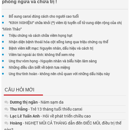
phòng ngừa và chữa trị !
Bổ sung canxi đúng cách cho người cao tuổi
“KINH NGHIỆM” chữa khỏi (*) viêm lộ tuyến cổ tử cung diện rộng của chị
“Minh Thảo”
Triệu chứng và cách chữa viêm họng hạt
Nhận diện bệnh thoái hóa cột sống lưng qua triệu chứng cụ thể
Bệnh viêm kết mạc: Nguyên nhân, dấu hiệu và cách trị
Viêm tai ngoài ác tính: không thể xem nhẹ
Ung thư vòm họng - Nguyên nhân và biểu hiện lâm sàng
Những điều cần biết về bệnh tưa miệng
Ung thư tinh hoàn - không nên chủ quan với những dấu hiệu này
CÂU HỎI MỚI
Dương thị ngần
- Nám sạm da
Thu Hằng
- Trẻ 13 tháng tuổi thiếu canxi
Lạc Lê Tuấn Anh
- Hỏi về phát triển chiều cao
Hoàng
- NGHẸT MŨI CẢ THÁNG dẫn đến ĐIẾC MŨI, điều trị thế
nào?