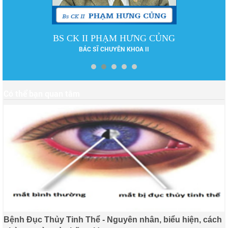
BS CK II PHẠM HƯNG CỦNG
BÁC SĨ CHUYÊN KHOA II
Có thể bạn quan tâm
Bệnh Đục Thủy Tinh Thể - Nguyên nhân, biểu hiện, cách