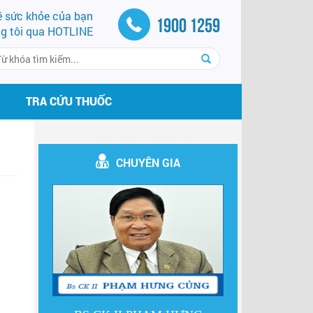
về sức khỏe của bạn
1900 1259
ng tôi qua HOTLINE
TRA CỨU THUỐC
CHUYÊN GIA