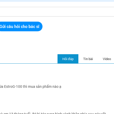
Gửi câu hỏi cho bác sĩ
Hỏi đáp
Tin bài
Video
a EstroG-100 thì mua sản phẩm nào ạ
 em 13 tháng tuổi. Bé bị tóc rụng hình vành khăn phía sau gáy rất...