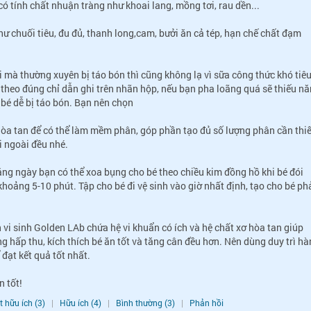
có tính chất nhuận tràng như khoai lang, mồng tơi, rau dền...
như chuối tiêu, đu đủ, thanh long,cam, bưởi ăn cả tép, hạn chế chất đạm
 mà thường xuyên bị táo bón thì cũng không lạ vì sữa công thức khó tiê
theo đúng chỉ dẫn ghi trên nhãn hộp, nếu bạn pha loãng quá sẽ thiếu n
 bé dễ bị táo bón. Bạn nên chọn
hòa tan để có thể làm mềm phân, góp phần tạo đủ số lượng phân cần thiế
i ngoài đều nhé.
ằng ngày bạn có thể xoa bụng cho bé theo chiều kim đồng hồ khi bé đói
khoảng 5-10 phút. Tập cho bé đi vệ sinh vào giờ nhất định, tạo cho bé ph
vi sinh Golden LAb chứa hệ vi khuẩn có ích và hệ chất xơ hòa tan giúp
ng hấp thu, kích thích bé ăn tốt và tăng cân đều hơn. Nên dùng duy trì h
đạt kết quả tốt nhất.
n tốt!
t hữu ích (3)
|
Hữu ích (4)
|
Bình thường (3)
|
Phản hồi