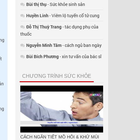
Bùi thị thụ
- Sức khỏe sinh sản
Huyền Linh
- Viêm lộ tuyến cổ tử cung
Đỗ Thị Thuỳ Trang
- tác dụng phụ của
u
thuốc
ăng
Nguyễn Minh Tâm
- cách ngủ ban ngày
Bùi Bích Phương
- xin tư vấn của bác sĩ
t
CHƯƠNG TRÌNH SỨC KHỎE
ản
àng
CÁCH NGĂN TIẾT MỒ HÔI & KHỬ MÙI