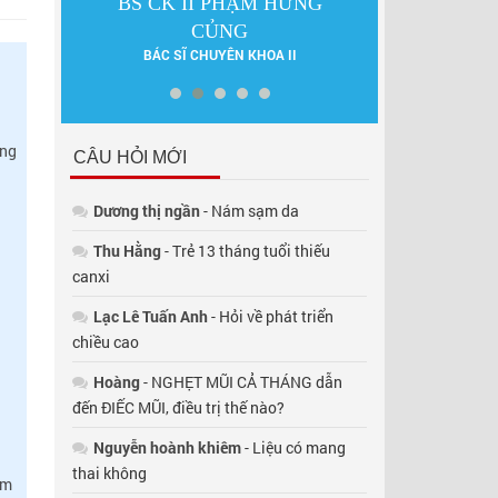
LỰC
BS CK II PHẠM HƯNG
DS LÊ 
ẤN
DƯỢC SĨ 
CỦNG
BÁC SĨ CHUYÊN KHOA II
ũng
CÂU HỎI MỚI
Dương thị ngần
- Nám sạm da
Thu Hằng
- Trẻ 13 tháng tuổi thiếu
canxi
Lạc Lê Tuấn Anh
- Hỏi về phát triển
chiều cao
Hoàng
- NGHẸT MŨI CẢ THÁNG dẫn
đến ĐIẾC MŨI, điều trị thế nào?
Nguyễn hoành khiêm
- Liệu có mang
thai không
êm