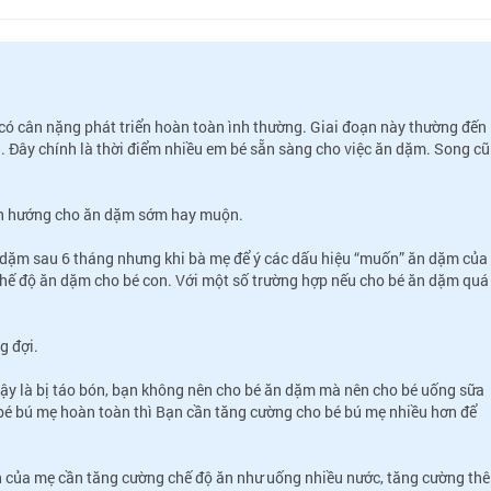
THS.BS LÊ THỊ HẢI
BS VŨ VĂN 
NGUYÊN GĐ TT DINH DƯỠNG VIỆN
CHUYÊN GIA TƯ V
DDQG
ó cân nặng phát triển hoàn toàn ình thường. Giai đoạn này thường đến
i. Đây chính là thời điểm nhiều em bé sẵn sàng cho việc ăn dặm. Song c
ịnh hướng cho ăn dặm sớm hay muộn.
 dặm sau 6 tháng nhưng khi bà mẹ để ý các dấu hiệu “muốn” ăn dặm của
 chế độ ăn dặm cho bé con. Với một số trường hợp nếu cho bé ăn dặm quá
g đợi.
vậy là bị táo bón, bạn không nên cho bé ăn dặm mà nên cho bé uống sữa
bé bú mẹ hoàn toàn thì Bạn cần tăng cường cho bé bú mẹ nhiều hơn để
n của mẹ cần tăng cường chế độ ăn như uống nhiều nước, tăng cường th