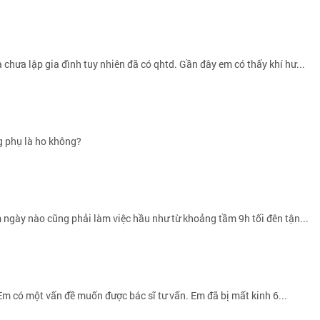
chưa lập gia đình tuy nhiên đã có qhtd. Gần đây em có thấy khí hư...
g phụ là ho không?
m ngày nào cũng phải làm việc hầu như từ khoảng tầm 9h tối đên tận...
Em có một vấn đề muốn được bác sĩ tư vấn. Em đã bị mất kinh 6...