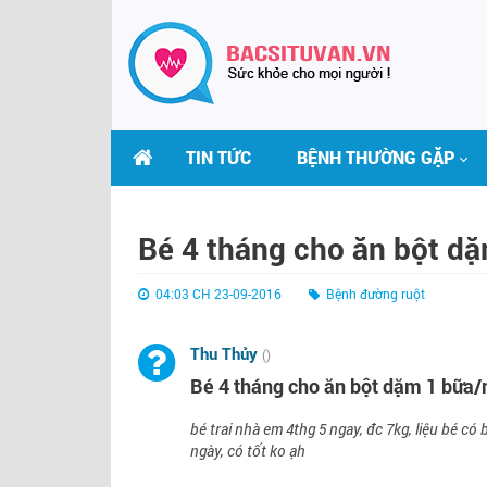
TIN TỨC
BỆNH THƯỜNG GẶP
Bé 4 tháng cho ăn bột dặ
04:03 CH 23-09-2016
Bệnh đường ruột
Thu Thủy
()
Bé 4 tháng cho ăn bột dặm 1 bữa/
bé trai nhà em 4thg 5 ngay, đc 7kg, liệu bé có
ngày, có tốt ko ạh