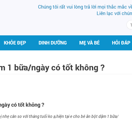
Chúng tôi rất vui lòng trả lời mọi thắc mắc 
Liên lạc với chú
KHỎE ĐẸP
DINH DƯỠNG
MẸ VÀ BÉ
HỎI ĐÁP
m 1 bữa/ngày có tốt không ?
ngày có tốt không ?
 bị nhẹ cân so với tháng tuổi ko ạ,hiện tại e cho bé ăn bột dặm 1 bữa/