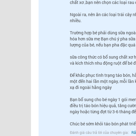
chất xơ ,bạn nên chọn các loại rau 
Ngoài ra, nên ăn các loại trái cây 
nhiều.
Trường hợp bé phải dùng sữa ngoài
hóa hơn sữa mẹ Bạn chú ý pha sữa 
lượng của bé, nếu bạn pha đặc quá
sữa công thức có bổ sung chất xơ 
và kích thích nhu động ruột để bé đ
Để khắc phục tình trạng táo bón, h
một đến hai lần một ngày, mỗi lần 
xạ đi ngoài hằng ngày
Bạn bổ sung cho bé ngày 1 gói men 
điều trị táo bón hiệu quả, tăng cườ
ngày hoặc từng đợt từ 3-6 tháng để 
Chúc bé sớm khỏi táo bón phát triể
Đánh giá câu trả lời của chuyên gia:
Rấ