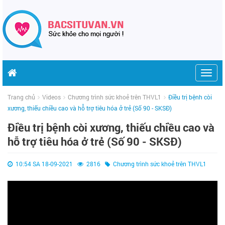
Togg
navig
Trang chủ
Videos
Chương trình sức khoẻ trên THVL1
Điều trị bệnh còi
xương, thiếu chiều cao và hỗ trợ tiêu hóa ở trẻ (Số 90 - SKSĐ)
Điều trị bệnh còi xương, thiếu chiều cao và
hỗ trợ tiêu hóa ở trẻ (Số 90 - SKSĐ)
10:54 SA 18-09-2021
2816
Chương trình sức khoẻ trên THVL1