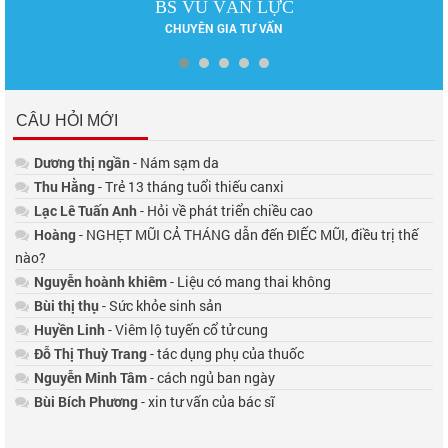
BS CK II PHẠM HƯNG CỦNG
BÁC SĨ CHUYÊN KHOA II
CÂU HỎI MỚI
Dương thị ngần
- Nám sạm da
Thu Hằng
- Trẻ 13 tháng tuổi thiếu canxi
Lạc Lê Tuấn Anh
- Hỏi về phát triển chiều cao
Hoàng
- NGHẸT MŨI CẢ THÁNG dẫn đến ĐIẾC MŨI, điều trị thế
nào?
Nguyễn hoành khiêm
- Liệu có mang thai không
Bùi thị thụ
- Sức khỏe sinh sản
Huyền Linh
- Viêm lộ tuyến cổ tử cung
Đỗ Thị Thuỳ Trang
- tác dụng phụ của thuốc
Nguyễn Minh Tâm
- cách ngủ ban ngày
Bùi Bích Phương
- xin tư vấn của bác sĩ