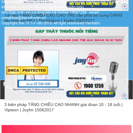
Mọi thông tin chỉ mang tính tham khảo, người đọc không được tự ý áp dụng
khi chưa có sự chỉ dẫn của người có chuyên môn.
Mọi thắc mắc xin vui lòng liên hệ hotline 19001259 - email :
Tại sao TĂNG CHIỀU CAO CHO TRẺ cần phải bổ sung CANXI
songkhoe@bacsituvan.vn
kết hợp với MK7 | PreVipteen | Joyfm 03062017
Copyright Bác Sĩ Tư Vấn 2016. All right resevered VietNam.
Copyright
Bác sĩ tư vấn
- 2016 -
2026. All rights
reserved.
3 biện pháp TĂNG CHIỀU CAO NHANH giai đoạn 10 - 18 tuổi |
Vipteen | Joyfm 15062017