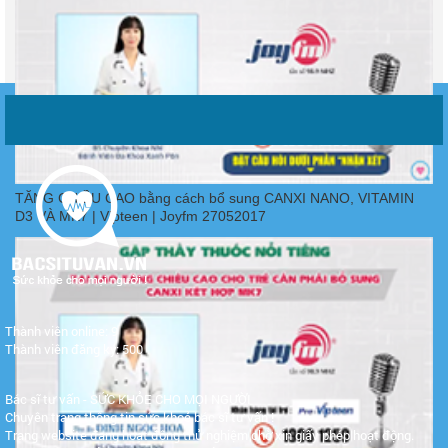
TĂNG CHIỀU CAO bằng cách bổ sung CANXI NANO, VITAMIN
D3 VÀ MK7 | Vipteen | Joyfm 27052017
Thành viên online: 9
Thành viên đăng ký: 500
Bác sĩ tư vấn - SỨC KHỎE CHO MỌI NGƯỜI
Chuyên trang thông tin sức khoẻ bác sĩ tư vấn !
Trang website đang hoạt động thử nghiệm chờ xin giấy phép hoạt động.