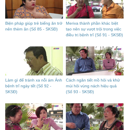
Biện pháp giúp trẻ biếng ăn trở
Meriva thành phần khác biệt
nên thèm ăn (Số 85 - SKSĐ)
tạo nên sự vượt trội trong việc
điều trị bệnh trĩ (Số 91 - SKSĐ)
Làm gì để tránh xa nỗi ám Ảnh
Cách ngăn tiết mồ hôi và khử
bệnh trĩ ngày tết (Số 92 -
mùi hôi vùng nách hiệu quả
SKSĐ)
(Số 93 - SKSĐ)