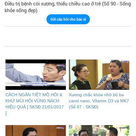
Điều trị bệnh còi xương, thiếu chiều cao ở trẻ (Số 90 - Sống
khỏe sống đẹp)
Gửi câu hỏi cho bác sĩ
CÁCH NGĂN TIẾT MỒ HÔI &
Xương chắc khỏe nhờ bộ ba
KHỬ MÙI HÔI VÙNG NÁCH
canxi nano, Vitamin D3 và MK7
HIỆU QUẢ [ SKSĐ 21/01/2017
(Số 87 - SKSĐ)
]