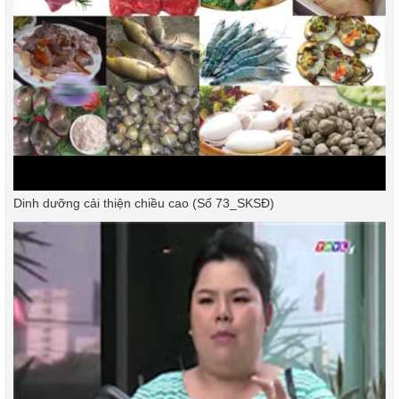
Dinh dưỡng cải thiện chiều cao (Số 73_SKSĐ)