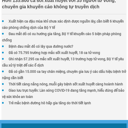
Hơn 135.800 ca sốt xuất huyết với 35 người tử vong,
chuyên gia khuyến cáo không tự truyền dịch
Xuất hiện ca đậu mùa khỉ chưa xác định được nguồn lây, cần biết 6 khuyến
cáo phòng chống dịch của Bộ Y tế
Đau mắt đỏ có xu hướng gia tăng, Bộ Y tế khuyến cáo 5 biện pháp phòng
chống
Bệnh đau mắt đỏ có lây qua đường nước?
Đã có 75.795 trường hợp mắc sốt xuất huyết, 18 ca tử vong
Ghi nhận 57.295 ca mắc sốt xuất huyết, 13 trường hợp tử vong, Bộ Y tế yêu
cầu xử lý triệt để các ổ dịch
Đã có gần 15.000 ca tay chân miệng, chuyên gia lưu ý các dấu hiệu bệnh trở
nặng cần biết
Thời tiết càng nắng nóng, muỗi gây bệnh sốt xuất huyết càng hoành hành
Giao lưu trực tuyến: Làn sóng COVID-19 đang tăng mạnh, hiểu đúng để bảo
vệ sức khỏe an toàn
Trẻ mắc bệnh đường hô hấp gia tăng do thời tiết lạnh