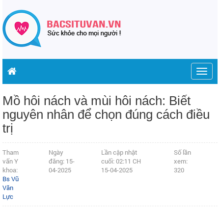
Togg
navig
Mồ hôi nách và mùi hôi nách: Biết
nguyên nhân để chọn đúng cách điều
trị
Tham
Ngày
Lần cập nhật
Số lần
vấn Y
đăng: 15-
cuối: 02:11 CH
xem:
khoa:
04-2025
15-04-2025
320
Bs Vũ
Văn
Lực