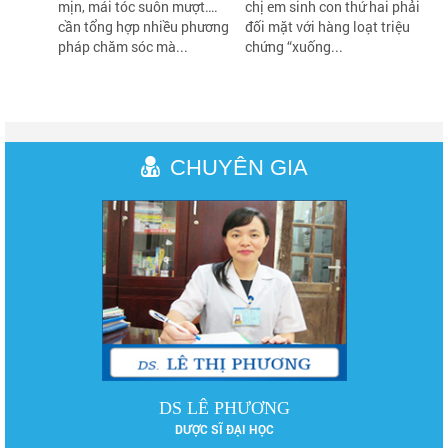
mịn, mái tóc suôn mượt….
chị em sinh con thứ hai phải
cần tổng hợp nhiều phương
đối mặt với hàng loạt triệu
pháp chăm sóc mà...
chứng “xuống...
CHUYÊN GIA
DS LÊ PHƯƠNG
DƯỢC SĨ ĐẠI HỌC