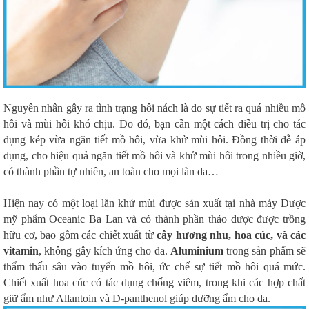
Nguyên nhân gây ra tình trạng hôi nách là do sự tiết ra quá nhiều mồ
hôi và mùi hôi khó chịu. Do đó, bạn cần một cách điều trị cho tác
dụng kép vừa ngăn tiết mồ hôi, vừa khử mùi hôi. Đồng thời dễ áp
dụng, cho hiệu quả ngăn tiết mồ hôi và khử mùi hôi trong nhiều giờ,
có thành phần tự nhiên, an toàn cho mọi làn da…
Hiện nay có một loại lăn khử mùi được sản xuất tại nhà máy Dược
mỹ phẩm Oceanic Ba Lan và có thành phần thảo dược được trồng
hữu cơ, bao gồm các chiết xuất từ
cây hương nhu, hoa cúc, và các
vitamin
, không gây kích ứng cho da.
Aluminium
trong sản phẩm sẽ
thẩm thấu sâu vào tuyến mồ hôi, ức chế sự tiết mồ hôi quá mức.
Chiết xuất hoa cúc có tác dụng chống viêm, trong khi các hợp chất
giữ ẩm như Allantoin và D-panthenol giúp dưỡng ẩm cho da.