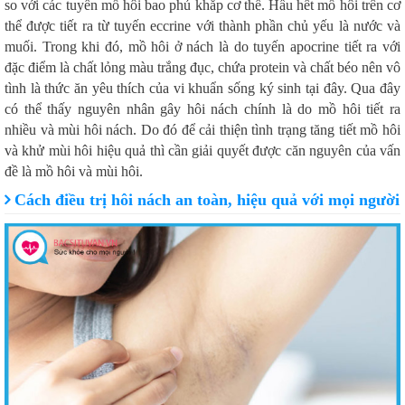
so với các tuyến mồ hôi bao phủ khắp cơ thể. Hầu hết mồ hôi trên cơ
thể được tiết ra từ tuyến eccrine với thành phần chủ yếu là nước và
muối. Trong khi đó, mồ hôi ở nách là do tuyến apocrine tiết ra với
đặc điểm là chất lỏng màu trắng đục, chứa protein và chất béo nên vô
tình là thức ăn yêu thích của vi khuẩn sống ký sinh tại đây. Qua đây
có thể thấy nguyên nhân gây hôi nách chính là do mồ hôi tiết ra
nhiều và mùi hôi nách. Do đó để cải thiện tình trạng tăng tiết mồ hôi
và khử mùi hôi hiệu quả thì cần giải quyết được căn nguyên của vấn
đề là mồ hôi và mùi hôi.
Cách điều trị hôi nách an toàn, hiệu quả với mọi người