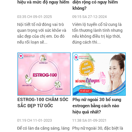
hiệu và mức độ nguy hiểm
diện rộng có nguy hiểm
không?
03:35 CH 09-01-2025
09:15 SA 27-12-2024
Nội tiết tố nữ đóng vai trò
Viêm lộ tuyến cổ tử cung là
quan trọng với sức khỏe và
tổn thương lành tính nhưng
sắc đẹp của chị em. Do đó
nếu không điều trị kịp thời,
nếu rối loạn sẽ...
đúng cách thì...
ESTROG-100 CHĂM SÓC
Phụ nữ ngoài 30 bổ sung
SẮC ĐẸP TỪ GỐC
estrogen bằng cách nào
hiệu quả nhất?
01:19 CH 11-01-2023
11:38 SA 01-09-2021
Để có làn da căng sáng, láng
Phụ nữ ngoài 30, đặc biệt là