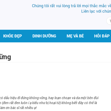
Chúng tôi rất vui lòng trả lời mọi thắc mắc 
Liên lạc với chú
KHỎE ĐẸP
DINH DƯỠNG
MẸ VÀ BÉ
HỎI ĐÁP
vững
 có dấu hiệu đi đứng không vững, hay loạn choạn và da một bên đùi
đen rất đen luôn í ạ kiểu như bị hoại tử) không biết đây có thể là
ám ơn bác sĩ rất nhiều ạ!