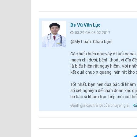
THS.BS LÊ THỊ HẢI
NGUYÊN GĐ TT DINH DƯỠNG VI
DDQG
Bs Vũ Văn Lực
03:29 CH 03-02-2017
@Mỹ Loan: Chào bạn!
Các biểu hiện như vậy ở tuổi ngoài
mạch chi dưới, bệnh thoát vị đĩa đệ
là biểu hiện rất nguy hiểm. Với nhữ
kết quả chụp X quang, nên rất khó 
Tốt nhất, bạn nên đưa bác đi khám 
số xét nghiệm để chẩn đoán xác đị
có bác sĩ khám trực tiếp mới có thể
Đánh giá câu trả lời của chuyên gia:
Rấ