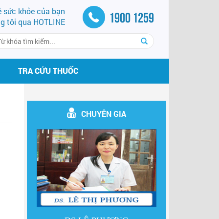
về sức khỏe của bạn
1900 1259
ng tôi qua HOTLINE
TRA CỨU THUỐC
CHUYÊN GIA