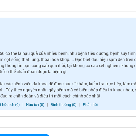
BS VŨ VĂN LỰC
BS CK II PHẠM
ỆN
CHUYÊN GIA TƯ VẤN
CỦNG
BÁC SĨ CHUYÊN KHO
 50 có thể là hậu quả của nhiều bệnh, như bệnh tiểu đường, bệnh suy tĩnh
m cột sống thắt lưng, thoái hóa khớp.... Đặc biệt dấu hiệu sạm đen trên 
ng thông tin bạn cung cấp quá ít ỏi, lại không có các xét nghiệm, không 
để có thể chẩn đoán được là bệnh gì.
tại các bệnh viện đa khoa để được bác sĩ khám, kiểm tra trực tiếp, làm m
nh. Tùy theo nguyên nhân gây bệnh mà có biện pháp điều trị khác nhau, 
 đưa ra chẩn đoán và điều trị một cách chính xác nhất.
t hữu ích (0)
|
Hữu ích (0)
|
Bình thường (0)
|
Phản hồi