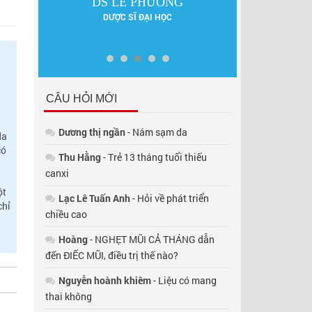
 HƯNG
DS LÊ PHƯƠNG
PGS.TS TRẦN
DƯỢC SĨ ĐẠI HỌC
NGUYÊN GĐ BV
A II
CÂU HỎI MỚI
Dương thị ngần
- Nám sạm da
da
có
Thu Hằng
- Trẻ 13 tháng tuổi thiếu
canxi
ột
Lạc Lê Tuấn Anh
- Hỏi về phát triển
chỉ
chiều cao
Hoàng
- NGHẸT MŨI CẢ THÁNG dẫn
đến ĐIẾC MŨI, điều trị thế nào?
Nguyễn hoành khiêm
- Liệu có mang
thai không