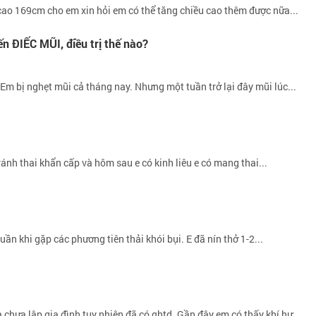
ao 169cm cho em xin hỏi em có thể tăng chiều cao thêm được nữa...
ĐIẾC MŨI, điều trị thế nào?
Em bị nghẹt mũi cả tháng nay. Nhưng một tuần trở lại đây mũi lúc...
ánh thai khẩn cấp và hôm sau e có kinh liêu e có mang thai...
tuần khi gặp các phương tiên thải khói bụi. E đã nín thở 1-2...
chưa lập gia đình tuy nhiên đã có qhtd. Gần đây em có thấy khí hư...