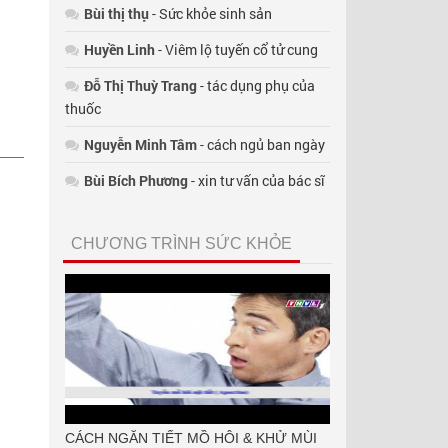
Bùi thị thụ
- Sức khỏe sinh sản
Huyền Linh
- Viêm lộ tuyến cổ tử cung
Đỗ Thị Thuỳ Trang
- tác dụng phụ của
thuốc
Nguyễn Minh Tâm
- cách ngủ ban ngày
Bùi Bích Phương
- xin tư vấn của bác sĩ
CHƯƠNG TRÌNH SỨC KHỎE
CÁCH NGĂN TIẾT MỒ HÔI & KHỬ MÙI