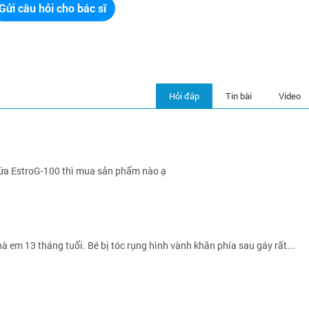
Gửi câu hỏi cho bác sĩ
Hỏi đáp
Tin bài
Video
a EstroG-100 thì mua sản phẩm nào ạ
 em 13 tháng tuổi. Bé bị tóc rụng hình vành khăn phía sau gáy rất...