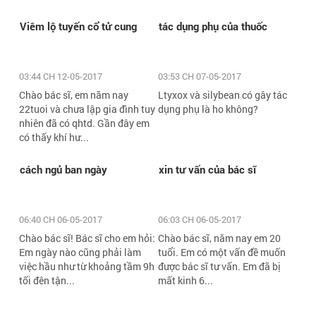
Viêm lộ tuyến cổ tử cung
tác dụng phụ của thuốc
03:44 CH 12-05-2017
03:53 CH 07-05-2017
Chào bác sĩ, em năm nay
Ltyxox và silybean có gây tác
22tuoi và chưa lập gia đình tuy
dụng phụ là ho không?
nhiên đã có qhtd. Gần đây em
có thấy khí hư...
cách ngủ ban ngày
xin tư vấn của bác sĩ
06:40 CH 06-05-2017
06:03 CH 06-05-2017
Chào bác sĩ! Bác sĩ cho em hỏi:
Chào bác sĩ, năm nay em 20
Em ngày nào cũng phải làm
tuổi. Em có một vấn đề muốn
việc hầu như từ khoảng tầm 9h
được bác sĩ tư vấn. Em đã bị
tối đên tận...
mất kinh 6...