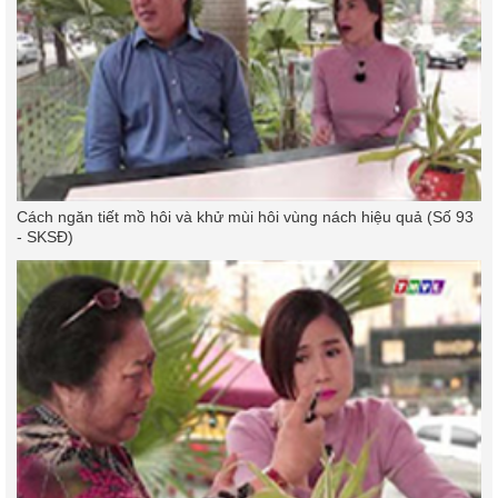
Cách ngăn tiết mồ hôi và khử mùi hôi vùng nách hiệu quả (Số 93
- SKSĐ)