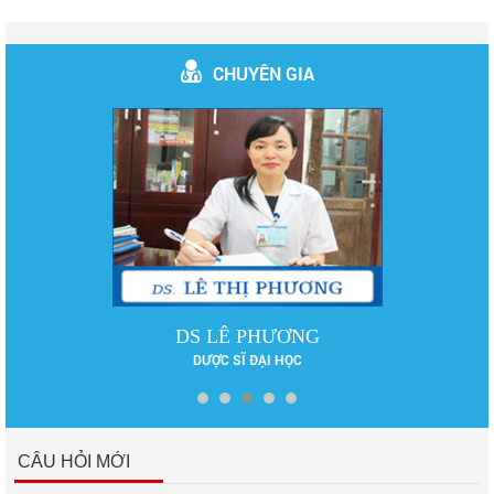
CHUYÊN GIA
DS LÊ PHƯƠNG
DƯỢC SĨ ĐẠI HỌC
CÂU HỎI MỚI