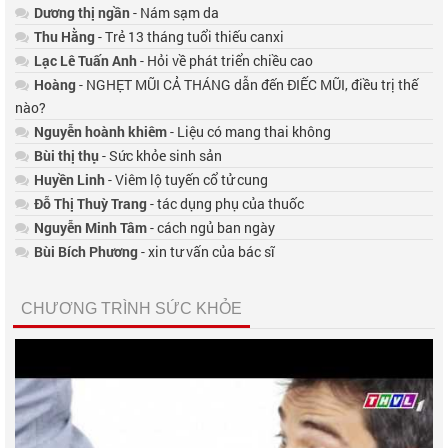
Dương thị ngần
- Nám sạm da
Thu Hằng
- Trẻ 13 tháng tuổi thiếu canxi
Lạc Lê Tuấn Anh
- Hỏi về phát triển chiều cao
Hoàng
- NGHẸT MŨI CẢ THÁNG dẫn đến ĐIẾC MŨI, điều trị thế
nào?
Nguyễn hoành khiêm
- Liệu có mang thai không
Bùi thị thụ
- Sức khỏe sinh sản
Huyền Linh
- Viêm lộ tuyến cổ tử cung
Đỗ Thị Thuỳ Trang
- tác dụng phụ của thuốc
Nguyễn Minh Tâm
- cách ngủ ban ngày
Bùi Bích Phương
- xin tư vấn của bác sĩ
CHƯƠNG TRÌNH SỨC KHỎE