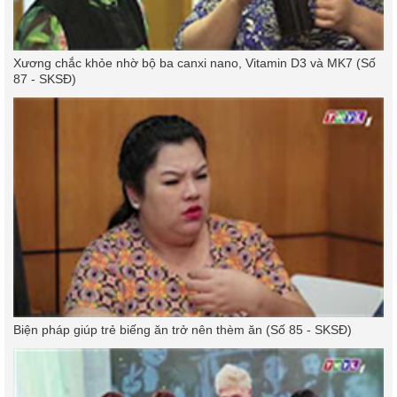
Xương chắc khỏe nhờ bộ ba canxi nano, Vitamin D3 và MK7 (Số
87 - SKSĐ)
Biện pháp giúp trẻ biếng ăn trở nên thèm ăn (Số 85 - SKSĐ)