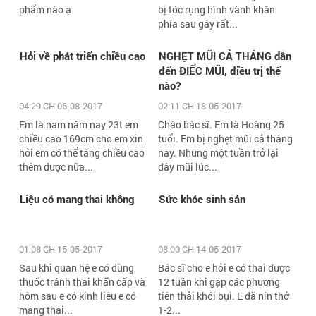
phẩm nào ạ
bị tóc rụng hình vành khăn
phía sau gáy rất...
Hỏi về phát triển chiều cao
NGHẸT MŨI CẢ THÁNG dẫn
đến ĐIẾC MŨI, điều trị thế
nào?
04:29 CH 06-08-2017
02:11 CH 18-05-2017
Em là nam năm nay 23t em
Chào bác sĩ. Em là Hoàng 25
chiều cao 169cm cho em xin
tuổi. Em bị nghẹt mũi cả tháng
hỏi em có thể tăng chiều cao
nay. Nhưng một tuần trở lại
thêm được nữa...
đây mũi lúc...
Liệu có mang thai không
Sức khỏe sinh sản
01:08 CH 15-05-2017
08:00 CH 14-05-2017
Sau khi quan hệ e có dùng
Bác sĩ cho e hỏi e có thai được
thuốc tránh thai khẩn cấp và
12 tuần khi gặp các phương
hôm sau e có kinh liêu e có
tiên thải khói bụi. E đã nín thở
mang thai...
1-2...