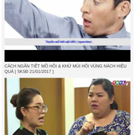
CÁCH NGĂN TIẾT MỒ HÔI & KHỬ MÙI HÔI VÙNG NÁCH HIỆU
QUẢ [ SKSĐ 21/01/2017 ]