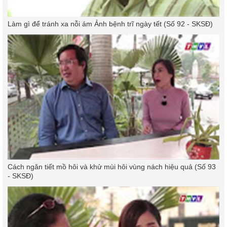
Làm gì để tránh xa nỗi ám Ảnh bệnh trĩ ngày tết (Số 92 - SKSĐ)
Cách ngăn tiết mồ hôi và khử mùi hôi vùng nách hiệu quả (Số 93
- SKSĐ)