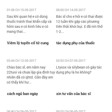
01:08 CH 15-05-2017
08:00 CH 14-05-2017
Sau khi quan hệ e có dùng
Bác sĩ cho e hỏi e có thai được
thuốc tránh thai khẩn cấp và
12 tuần khi gặp các phương
hôm sau e có kinh liêu e có
tiên thải khói bụi. E đã nín thở
mang thai...
1-2...
Viêm lộ tuyến cổ tử cung
tác dụng phụ của thuốc
03:44 CH 12-05-2017
03:53 CH 07-05-2017
Chào bác sĩ, em năm nay
Ltyxox và silybean có gây tác
22tuoi và chưa lập gia đình tuy
dụng phụ là ho không?
nhiên đã có qhtd. Gần đây em
có thấy khí hư...
cách ngủ ban ngày
xin tư vấn của bác sĩ
06:40 CH 06-05-2017
06:03 CH 06-05-2017