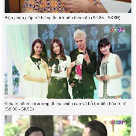
Biện pháp giúp trẻ biếng ăn trở nên thèm ăn (Số 85 - SKSĐ)
Điều trị bệnh còi xương, thiếu chiều cao và hỗ trợ tiêu hóa ở trẻ
(Số 90 - SKSĐ)