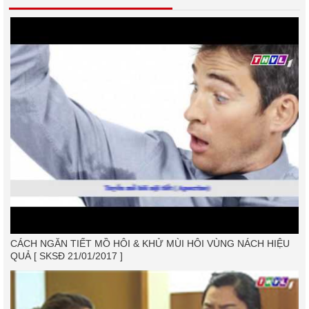
CÁCH NGĂN TIẾT MỒ HÔI & KHỬ MÙI HÔI VÙNG NÁCH HIỆU
QUẢ [ SKSĐ 21/01/2017 ]