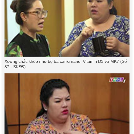
Xương chắc khỏe nhờ bộ ba canxi nano, Vitamin D3 và MK7 (Số
87 - SKSĐ)