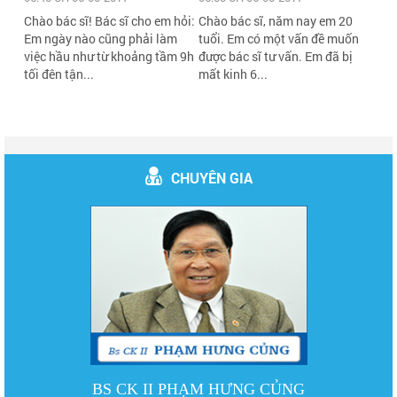
Chào bác sĩ! Bác sĩ cho em hỏi:
Chào bác sĩ, năm nay em 20
Em ngày nào cũng phải làm
tuổi. Em có một vấn đề muốn
việc hầu như từ khoảng tầm 9h
được bác sĩ tư vấn. Em đã bị
tối đên tận...
mất kinh 6...
CHUYÊN GIA
BS CK II PHẠM HƯNG CỦNG