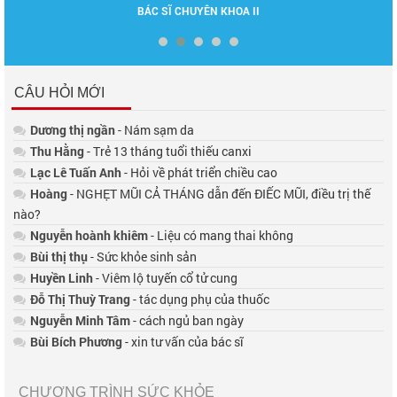
BÁC SĨ CHUYÊN KHOA II
CÂU HỎI MỚI
Dương thị ngần
- Nám sạm da
Thu Hằng
- Trẻ 13 tháng tuổi thiếu canxi
Lạc Lê Tuấn Anh
- Hỏi về phát triển chiều cao
Hoàng
- NGHẸT MŨI CẢ THÁNG dẫn đến ĐIẾC MŨI, điều trị thế
nào?
Nguyễn hoành khiêm
- Liệu có mang thai không
Bùi thị thụ
- Sức khỏe sinh sản
Huyền Linh
- Viêm lộ tuyến cổ tử cung
Đỗ Thị Thuỳ Trang
- tác dụng phụ của thuốc
Nguyễn Minh Tâm
- cách ngủ ban ngày
Bùi Bích Phương
- xin tư vấn của bác sĩ
CHƯƠNG TRÌNH SỨC KHỎE