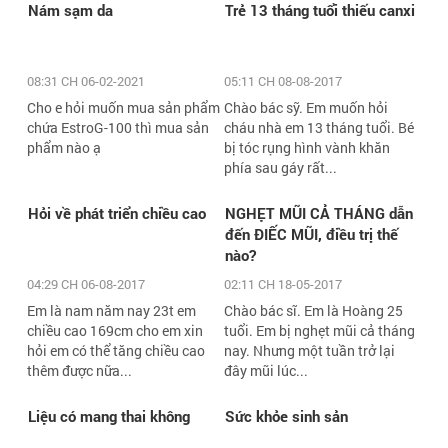
Nám sạm da
Trẻ 13 tháng tuổi thiếu canxi
08:31 CH 06-02-2021
05:11 CH 08-08-2017
Cho e hỏi muốn mua sản phẩm
Chào bác sỹ. Em muốn hỏi
chứa EstroG-100 thì mua sản
cháu nhà em 13 tháng tuổi. Bé
phẩm nào ạ
bị tóc rụng hình vành khăn
phía sau gáy rất...
Hỏi về phát triển chiều cao
NGHẸT MŨI CẢ THÁNG dẫn
đến ĐIẾC MŨI, điều trị thế
nào?
04:29 CH 06-08-2017
02:11 CH 18-05-2017
Em là nam năm nay 23t em
Chào bác sĩ. Em là Hoàng 25
chiều cao 169cm cho em xin
tuổi. Em bị nghẹt mũi cả tháng
hỏi em có thể tăng chiều cao
nay. Nhưng một tuần trở lại
thêm được nữa...
đây mũi lúc...
Liệu có mang thai không
Sức khỏe sinh sản