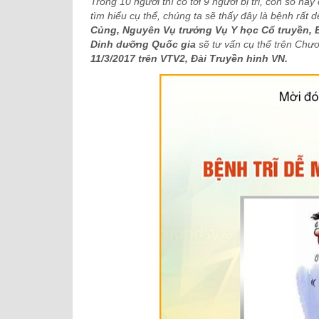
Trong 10 người thì có tới 9 người bị trĩ, con số 
NGUYÊN GĐ TT DINH DƯỠNG VI
tìm hiểu cụ thể, chúng ta sẽ thấy đây là bệnh rất 
DDQG
Củng, Nguyên Vụ trưởng Vụ Y học Cổ truyền, B
Dinh dưỡng Quốc gia
sẽ tư vấn cụ thể trên Chư
11/3/2017 trên VTV2, Đài Truyền hình VN.