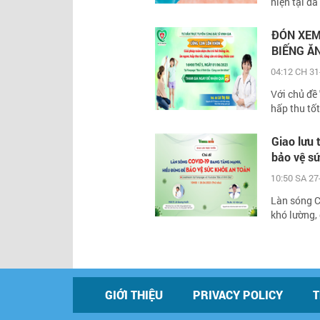
hiện tại đã
ĐÓN XEM
BIẾNG Ă
04:12 CH 31
Với chủ đề 
hấp thu tốt
Giao lưu
bảo vệ s
10:50 SA 27
Làn sóng C
khó lường, đ
GIỚI THIỆU
PRIVACY POLICY
T