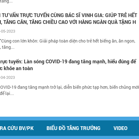
 tăng...
 TƯ VẤN TRỰC TUYẾN CÙNG BÁC SĨ VINH GIA: GIÚP TRẺ HẾT
N, TĂNG CÂN, TĂNG CHIỀU CAO VỚI HÀNG NGÀN QUÀ TẶNG H
-05-2023
"Cùng con lớn khôn: Giải pháp toàn diện cho trẻ hết biếng ăn, ăn ngon,
, tăng...
 trực tuyến: Làn sóng COVID-19 đang tăng mạnh, hiểu đúng để
ức khỏe an toàn
-04-2023
OVID-19 đang tăng mạnh trở lại, diễn biến phức tạp hơn, biến chủng mớ
ể lại...
RA CỨU BV/PK
BIỂU ĐỒ TĂNG TRƯỞNG
VIDEO