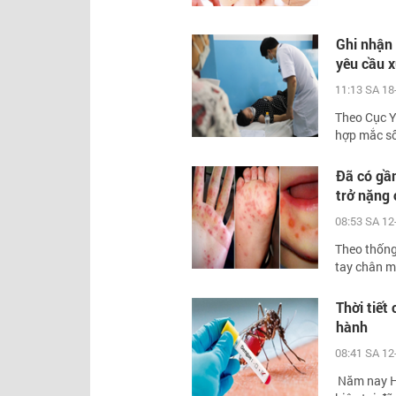
Ghi nhận 
yêu cầu xử
11:13 SA 18
Theo Cục Y
hợp mắc số
Đã có gần
trở nặng 
08:53 SA 12
Theo thống
tay chân mi
Thời tiết
hành
08:41 SA 12
Năm nay Hà