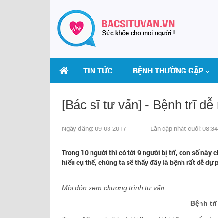
TIN TỨC
BỆNH THƯỜNG GẶP
[Bác sĩ tư vấn] - Bệnh trĩ 
Ngày đăng: 09-03-2017
Lần cập nhật cuối: 08:3
Trong 10 người thì có tới 9 người bị trĩ, con số nà
hiểu cụ thể, chúng ta sẽ thấy đây là bệnh rất dễ dự 
Mời đón xem chương trình tư vấn:
Bệnh tr
THS.BS LÊ THỊ HẢI