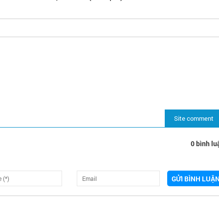
Site comment
0 bình lu
GỬI BÌNH LUẬ