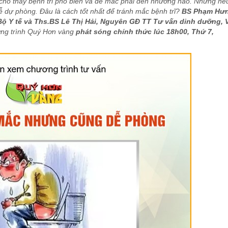
này cho thấy bệnh trĩ phổ biến và dễ mắc phải đến nhường nào. Nhưng nế
ỆN
CHUYÊN GIA TƯ VẤN
CỦNG
dễ dự phòng. Đâu là cách tốt nhất để tránh mắc bệnh trĩ?
BS Phạm Hư
BÁC SĨ CHUYÊN KHO
ộ Y tế và Ths.BS Lê Thị Hải, Nguyên GĐ TT Tư vấn dinh dưỡng, 
ơng trình Quý Hơn vàng
phát sóng chính thức lúc 18h00, Thứ 7,