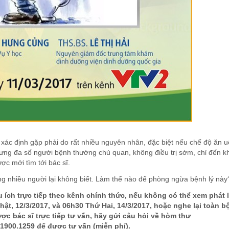
 xác định gặp phải do rất nhiều nguyên nhân, đặc biệt nếu chế độ ăn 
ưng đa số người bệnh thường chủ quan, không điều trị sớm, chỉ đến kh
c mới tìm tới bác sĩ.
ng nhiều người lại không biết. Làm thế nào để phòng ngừa bệnh lý này
ích trực tiếp theo kênh chính thức, nếu không có thể xem phát l
ật, 12/3/2017, và 06h30 Thứ Hai, 14/3/2017, hoặc nghe lại toàn b
ợc bác sĩ trực tiếp tư vấn, hãy gửi câu hỏi về hòm thư
 1900.1259 để được tư vấn (miễn phí).