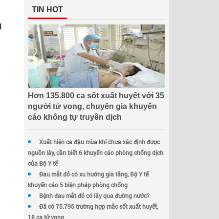
TIN HOT
g
Hơn 135.800 ca sốt xuất huyết với 35
người tử vong, chuyên gia khuyến
cáo không tự truyền dịch
Xuất hiện ca đậu mùa khỉ chưa xác định được
nguồn lây, cần biết 6 khuyến cáo phòng chống dịch
của Bộ Y tế
Đau mắt đỏ có xu hướng gia tăng, Bộ Y tế
khuyến cáo 5 biện pháp phòng chống
Bệnh đau mắt đỏ có lây qua đường nước?
Đã có 75.795 trường hợp mắc sốt xuất huyết,
18 ca tử vong