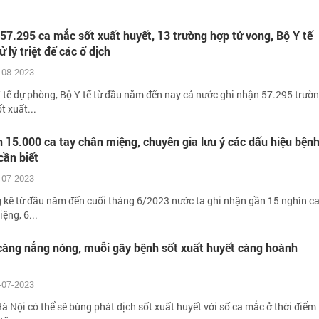
57.295 ca mắc sốt xuất huyết, 13 trường hợp tử vong, Bộ Y tế
 lý triệt để các ổ dịch
-08-2023
 tế dự phòng, Bộ Y tế từ đầu năm đến nay cả nước ghi nhận 57.295 trườ
t xuất...
 15.000 ca tay chân miệng, chuyên gia lưu ý các dấu hiệu bện
cần biết
-07-2023
 kê từ đầu năm đến cuối tháng 6/2023 nước ta ghi nhận gần 15 nghìn c
ệng, 6...
 càng nắng nóng, muỗi gây bệnh sốt xuất huyết càng hoành
-07-2023
 Nội có thể sẽ bùng phát dịch sốt xuất huyết với số ca mắc ở thời điểm