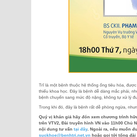
Trĩ là một bệnh thuộc hệ thống ống tiêu hóa, được
thiếu khoa học. Đây là bệnh dễ dàng mắc phải, nh
bệnh chuyển sang mức độ nặng, không tự xử lý đượ
Trong khi đó, đây là bệnh rất dễ phòng ngừa, như
Quý vị khán giả hãy đón xem chương trình hữu 
trên VTV2, Đài truyền hình VN vào 11h00 Chủ Nh
nội dung tư vấn
tại đây
. Ngoài ra, nếu muốn đư
suckhoe@benhtri.net.vn
hoặc gọi tới tổng đài