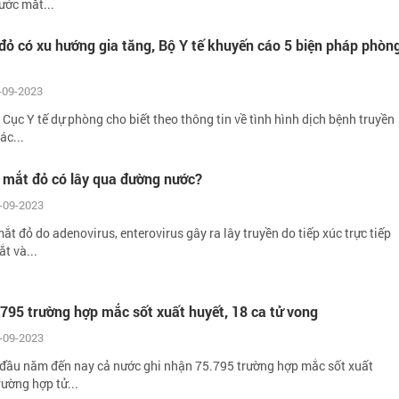
ước mắt...
ỏ có xu hướng gia tăng, Bộ Y tế khuyến cáo 5 biện pháp phòn
-09-2023
Cục Y tế dự phòng cho biết theo thông tin về tình hình dịch bệnh truyền
ác...
 mắt đỏ có lây qua đường nước?
-09-2023
t đỏ do adenovirus, enterovirus gây ra lây truyền do tiếp xúc trực tiếp
t và...
795 trường hợp mắc sốt xuất huyết, 18 ca tử vong
-09-2023
ừ đầu năm đến nay cả nước ghi nhận 75.795 trường hợp mắc sốt xuất
rường hợp tử...