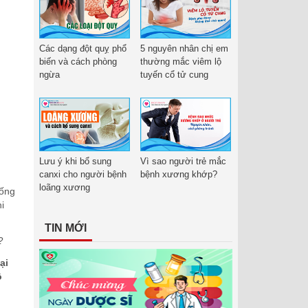
Các dạng đột quỵ phổ
5 nguyên nhân chị em
biến và cách phòng
thường mắc viêm lộ
ngừa
tuyến cổ tử cung
Lưu ý khi bổ sung
Vì sao người trẻ mắc
canxi cho người bệnh
bệnh xương khớp?
loãng xương
uống
i
TIN MỚI
?
ại
ộ