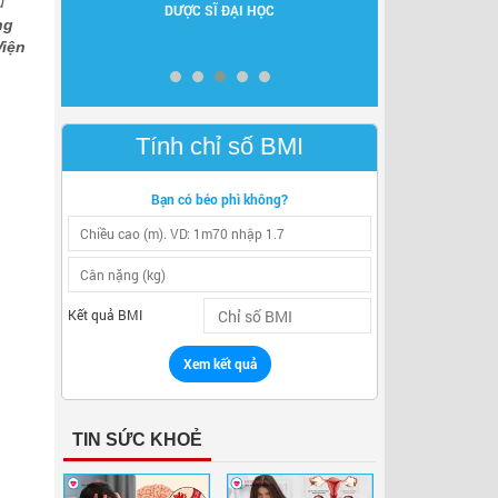
u
DƯỢC SĨ ĐẠI HỌC
NGUYÊN GĐ BV
ng
A II
Viện
Tính chỉ số BMI
Bạn có béo phì không?
Kết quả BMI
Xem kết quả
TIN SỨC KHOẺ