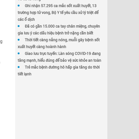
Ghi nhận 57.295 ca mắc sốt xuất huyết, 13
trường hợp tử vong, Bộ Y tế yêu cầu xử lý triệt để
các ổ dịch
Đã có gần 15.000 ca tay chân miệng, chuyên
gia lưu ý các dấu hiệu bệnh trở nặng cần biết
Thời tiết càng nắng nóng, muỗi gây bệnh sốt
ng
xuất huyết càng hoành hành
Giao lưu trực tuyến: Làn sóng COVID-19 đang
tăng mạnh, hiểu đúng để bảo vệ sức khỏe an toàn
h
Trẻ mắc bệnh đường hô hấp gia tăng do thời
tiết lạnh
a