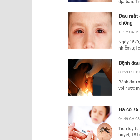
địa bàn. Tr
Đau mắt đ
chống
11:12 SA 19
Ngày 15/9, 
nhiễm tại c
Bệnh đau
03:53 CH 13
Bệnh đau mắ
với nước mắ
Đã có 75.
04:49 CH 08
Tích lũy t
huyết, 18 t