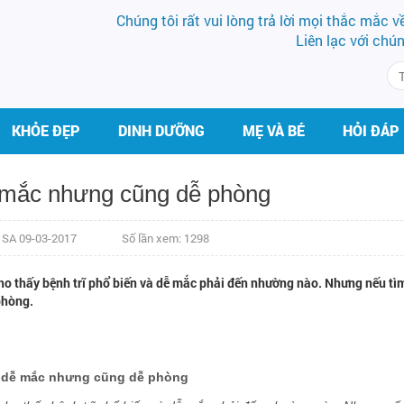
Chúng tôi rất vui lòng trả lời mọi thắc mắc 
Liên lạc với chú
KHỎE ĐẸP
DINH DƯỠNG
MẸ VÀ BÉ
HỎI ĐÁP
dễ mắc nhưng cũng dễ phòng
4 SA 09-03-2017
Số lần xem: 1298
y cho thấy bệnh trĩ phổ biến và dễ mắc phải đến nhường nào. Nhưng nếu tì
phòng.
ĩ dễ mắc nhưng cũng dễ phòng
BS VŨ VĂN LỰC
BS CK II PHẠM