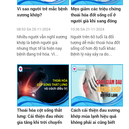
Vì sao người trẻ mắc bệnh
Mẹo giảm các triệu chứng
xương khớp?
thoái hóa đốt sống cổ ở
người già khi sang đông
08:53 SA 25-11-2024
10:36 SA 21-11-2024
Nhiều người vẫn nghĩ xương
Người trên 60 tuổi là đối
khớp là bệnh người già
tượng dễ mắc thoái hóa đốt
nhưng thực tế là hiện nay
sống cổ hơn độ tuổi khác
bệnh đang trẻ hóa. Vì...
Bệnh lý này xảy ra do...
Thoái hóa cột sống thắt
Cách cải thiện đau xương
lưng: Cải thiện đau nhức
khớp mùa lạnh hiệu quả
gia tăng khi trời chuyển
không phải ai cũng biết
lạnh