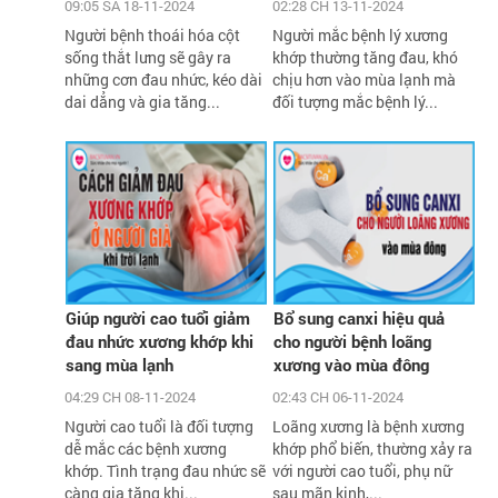
09:05 SA 18-11-2024
02:28 CH 13-11-2024
Người bệnh thoái hóa cột
Người mắc bệnh lý xương
sống thắt lưng sẽ gây ra
khớp thường tăng đau, khó
những cơn đau nhức, kéo dài
chịu hơn vào mùa lạnh mà
dai dẳng và gia tăng...
đối tượng mắc bệnh lý...
Giúp người cao tuổi giảm
Bổ sung canxi hiệu quả
đau nhức xương khớp khi
cho người bệnh loãng
sang mùa lạnh
xương vào mùa đông
04:29 CH 08-11-2024
02:43 CH 06-11-2024
Người cao tuổi là đối tượng
Loãng xương là bệnh xương
dễ mắc các bệnh xương
khớp phổ biến, thường xảy ra
khớp. Tình trạng đau nhức sẽ
với người cao tuổi, phụ nữ
càng gia tăng khi...
sau mãn kinh,...