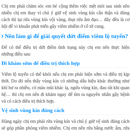
Chị em phải chăm sóc em bé cộng thêm việc mệt mỏi sau sinh nên
nhiều chị em thay vì chú ý giữ vệ sinh vùng kín cẩn thận và đúng
cách thì lại rửa vùng kín vội vàng, thụt rửa âm đạo… đây đều là cơ
hội để vi khuẩn phát triển gây viêm nhiễm ở cổ tử cung.
Nên làm gì để giải quyết dứt điểm viêm lộ tuyến?
Để có thể điều trị dứt điểm tình trạng này chị em nên thực hiện
những điều sau:
Đi khám sớm để điều trị thích hợp
Viêm lộ tuyến có thể khỏi nếu chị em phát hiện sớm và điều trị kịp
thời. Do đó nếu thấy vùng kín có những dấu hiệu khác thường như
khí hư ra nhiều, có màu mùi khác lạ, ngứa vùng kín, đau rát khi quan
hệ… thì chị em nên đi khám ngay để tìm ra nguyên nhân gây bệnh
và có cách điều trị thích hợp.
Vệ sinh vùng kín đúng cách
Hàng ngày chị em phải rửa vùng kín và chú ý giữ vệ sinh đúng cách
sẽ góp phần phòng viêm nhiễm. Chị em nên rửa bằng nước ấm, rửa