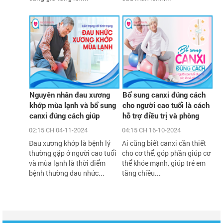
Nguyên nhân đau xương
Bổ sung canxi đúng cách
khớp mùa lạnh và bổ sung
cho người cao tuổi là cách
canxi đúng cách giúp
hỗ trợ điều trị và phòng
phòng bệnh
bệnh xương khớp hiệu quả
02:15 CH 04-11-2024
04:15 CH 16-10-2024
Đau xương khớp là bệnh lý
Ai cũng biết canxi cần thiết
thường gặp ở người cao tuổi
cho cơ thể, góp phần giúp cơ
và mùa lạnh là thời điểm
thể khỏe mạnh, giúp trẻ em
bệnh thường đau nhức...
tăng chiều...