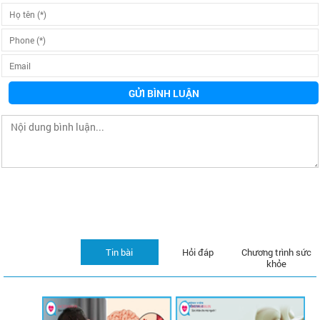
GỬI BÌNH LUẬN
Tin bài
Hỏi đáp
Chương trình sức
khỏe