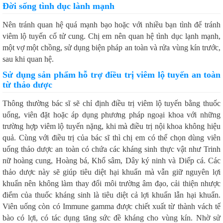
Đời sống tình dục lành mạnh
Nên tránh quan hệ quá mạnh bạo hoặc với nhiều bạn tình để tránh
viêm lộ tuyến cổ tử cung. Chị em nên quan hệ tình dục lạnh mạnh,
một vợ một chồng, sử dụng biện pháp an toàn và rửa vùng kín trước,
sau khi quan hệ.
Sử dụng sản phẩm hỗ trợ điều trị viêm lộ tuyến an toàn
từ thảo dược
Thông thường bác sĩ sẽ chỉ định điều trị viêm lộ tuyến bằng thuốc
uống, viên đặt hoặc áp dụng phương pháp ngoại khoa với những
trường hợp viêm lộ tuyến nặng, khi mà điều trị nội khoa không hiệu
quả. Cùng với điều trị của bác sĩ thì chị em có thể chọn dùng viên
uống thảo dược an toàn có chứa các kháng sinh thực vật như Trinh
nữ hoàng cung, Hoàng bá, Khổ sâm, Dây ký ninh và Diếp cá. Các
thảo dược này sẽ giúp tiêu diệt hại khuẩn mà vẫn giữ nguyên lợi
khuẩn nên không làm thay đổi môi trường âm đạo, cải thiện nhược
điểm của thuốc kháng sinh là tiêu diệt cả lợi khuẩn lẫn hại khuẩn.
Viên uống còn có Immune gamma được chiết xuất từ thành vách tế
bào có lợi, có tác dụng tăng sức đề kháng cho vùng kín. Nhờ sử