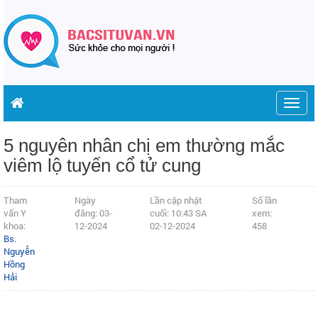
Togg
navig
5 nguyên nhân chị em thường mắc
viêm lộ tuyến cổ tử cung
Tham
Ngày
Lần cập nhật
Số lần
vấn Y
đăng: 03-
cuối: 10:43 SA
xem:
khoa:
12-2024
02-12-2024
458
Bs.
Nguyễn
Hồng
Hải