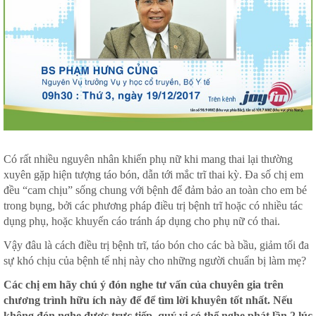
Có rất nhiều nguyên nhân khiến phụ nữ khi mang thai lại thường
xuyên gặp hiện tượng táo bón, dẫn tới mắc trĩ thai kỳ. Đa số chị em
đều “cam chịu” sống chung với bệnh để đảm bảo an toàn cho em bé
trong bụng, bởi các phương pháp điều trị bệnh trĩ hoặc có nhiều tác
dụng phụ, hoặc khuyến cáo tránh áp dụng cho phụ nữ có thai.
Vậy đâu là cách điều trị bệnh trĩ, táo bón cho các bà bầu, giảm tối đa
sự khó chịu của bệnh tế nhị này cho những người chuẩn bị làm mẹ?
Các chị em hãy chú ý đón nghe tư vấn của chuyên gia trên
chương trình hữu ích này để để tìm lời khuyên tốt nhất. Nếu
không đón nghe được trực tiếp, quý vị có thể nghe phát lần 2 lúc