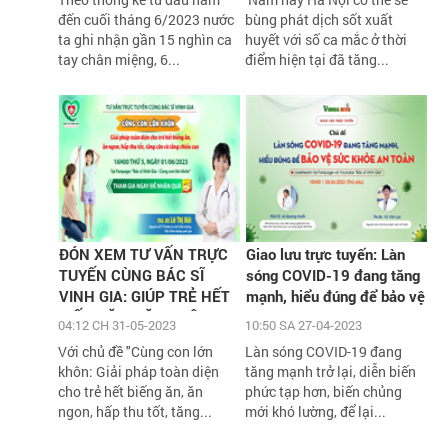
đến cuối tháng 6/2023 nước
bùng phát dịch sốt xuất
ta ghi nhận gần 15 nghìn ca
huyết với số ca mắc ở thời
tay chân miệng, 6...
điểm hiện tại đã tăng...
ĐÓN XEM TƯ VẤN TRỰC
Giao lưu trực tuyến: Làn
TUYẾN CÙNG BÁC SĨ
sóng COVID-19 đang tăng
VINH GIA: GIÚP TRẺ HẾT
mạnh, hiểu đúng để bảo vệ
BIẾNG ĂN, TĂNG CÂN,
sức khỏe an toàn
04:12 CH 31-05-2023
10:50 SA 27-04-2023
TĂNG CHIỀU CAO VỚI
Với chủ đề "Cùng con lớn
Làn sóng COVID-19 đang
HÀNG NGÀN QUÀ TẶNG
khôn: Giải pháp toàn diện
tăng mạnh trở lại, diễn biến
H
cho trẻ hết biếng ăn, ăn
phức tạp hơn, biến chủng
ngon, hấp thu tốt, tăng...
mới khó lường, để lại...