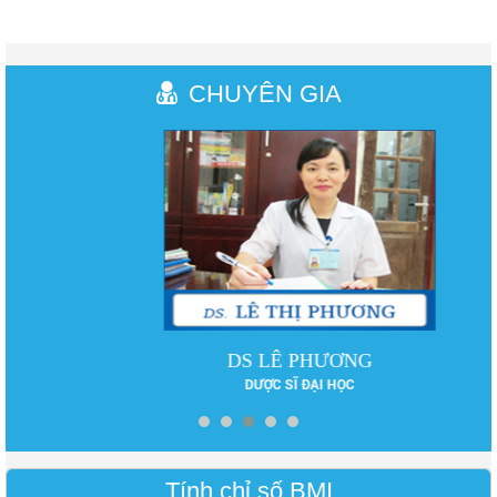
CHUYÊN GIA
DS LÊ PHƯƠNG
DƯỢC SĨ ĐẠI HỌC
Tính chỉ số BMI