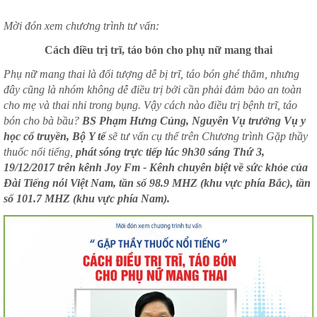
Mời đón xem chương trình tư vấn:
Cách điều trị trĩ, táo bón cho phụ nữ mang thai
Phụ nữ mang thai là đối tượng dễ bị trĩ, táo bón ghé thăm, nhưng
đây cũng là nhóm không dễ điều trị bởi cần phải đảm bảo an toàn
cho mẹ và thai nhi trong bụng. Vậy cách nào điều trị bệnh trĩ, táo
bón cho bà bầu?
BS Phạm Hưng Củng, Nguyên Vụ trưởng Vụ y
học cổ truyền, Bộ Y tế
sẽ tư vấn cụ thể trên Chương trình Gặp thầy
thuốc nổi tiếng,
phát sóng trực tiếp lúc 9h30 sáng Thứ 3,
19/12/2017 trên kênh Joy Fm - Kênh chuyên biệt về sức khỏe của
Đài Tiếng nói Việt Nam, tần số 98.9 MHZ (khu vực phía Bắc), tần
số 101.7 MHZ (khu vực phía Nam).