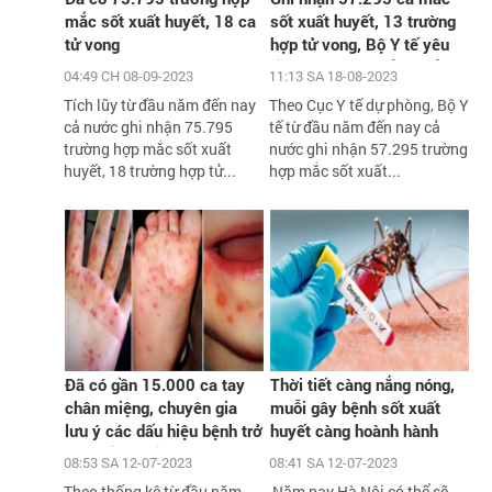
mắc sốt xuất huyết, 18 ca
sốt xuất huyết, 13 trường
tử vong
hợp tử vong, Bộ Y tế yêu
cầu xử lý triệt để các ổ
04:49 CH 08-09-2023
11:13 SA 18-08-2023
dịch
Tích lũy từ đầu năm đến nay
Theo Cục Y tế dự phòng, Bộ Y
cả nước ghi nhận 75.795
tế từ đầu năm đến nay cả
trường hợp mắc sốt xuất
nước ghi nhận 57.295 trường
huyết, 18 trường hợp tử...
hợp mắc sốt xuất...
Đã có gần 15.000 ca tay
Thời tiết càng nắng nóng,
chân miệng, chuyên gia
muỗi gây bệnh sốt xuất
lưu ý các dấu hiệu bệnh trở
huyết càng hoành hành
nặng cần biết
08:53 SA 12-07-2023
08:41 SA 12-07-2023
Theo thống kê từ đầu năm
Năm nay Hà Nội có thể sẽ