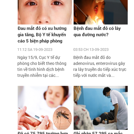
Đau mắt đỏ có xu hướng
Bệnh đau mắt đỏ có lây
gia tăng, Bộ Y tế khuyến
qua đường nước?
cáo 5 biện pháp phòng
chống
11:12 SA 19-09-2023
03:53 CH 13-09-2023
Ngày 15/9, Cục Y tế dự
Bệnh đau mắt đỏ do
phòng cho biết theo thông
adenovirus, enterovirus gây
tin về tình hình dịch bệnh
ra lây truyền do tiếp xúc trực
truyền nhiễm tại các...
tiếp với nước mắt và...
Đã có 75.795 trường hợp
Ghi nhận 57.295 ca mắc