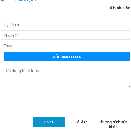
0 bình luận
GỬI BÌNH LUẬN
Tin bài
Hỏi đáp
Chương trình sức
khỏe