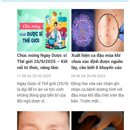
Chúc mừng Ngày Dược sĩ
Xuất hiện ca đậu mùa khỉ
Thế giới 25/9/2025 – Kết
chưa xác định được nguồn
nối tri thức, nâng tầm
lây, cần biết 6 khuyến cáo
chăm sóc sức khỏe cộng
phòng chống dịch của Bộ Y
11:58 SA 25-09-2025
09:46 SA 26-09-2023
đồng
tế
Ngày Dược sĩ Thế giới (25/9)
Đồng Nai vừa xác nhận ghi
là dịp để tri ân và tôn vinh
nhận ca bệnh dương tính với
những đóng góp bền bỉ của
đậu mùa khỉ đầu tiên trên địa
đội ngũ dược sĩ...
bàn. Trước mắt...