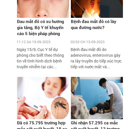
Đau mắt đỏ có xu hướng
Bệnh đau mắt đỏ có lây
gia tăng, Bộ Y tế khuyến
qua đường nước?
cáo 5 biện pháp phòng
chống
11:12 SA 19-09-2023
03:53 CH 13-09-2023
Ngày 15/9, Cục Y tế dự
Bệnh đau mắt đỏ do
phòng cho biết theo thông
adenovirus, enterovirus gây
tin về tình hình dịch bệnh
ra lây truyền do tiếp xúc trực
truyền nhiễm tại các...
tiếp với nước mắt và...
Đã có 75.795 trường hợp
Ghi nhận 57.295 ca mắc
mắc sốt xuất huyết, 18 ca
sốt xuất huyết, 13 trường