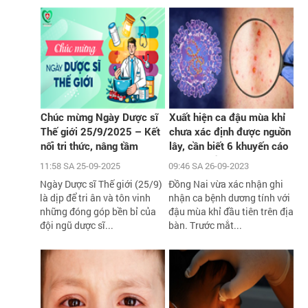
Chúc mừng Ngày Dược sĩ
Xuất hiện ca đậu mùa khỉ
Thế giới 25/9/2025 – Kết
chưa xác định được nguồn
nối tri thức, nâng tầm
lây, cần biết 6 khuyến cáo
chăm sóc sức khỏe cộng
phòng chống dịch của Bộ Y
11:58 SA 25-09-2025
09:46 SA 26-09-2023
đồng
tế
Ngày Dược sĩ Thế giới (25/9)
Đồng Nai vừa xác nhận ghi
là dịp để tri ân và tôn vinh
nhận ca bệnh dương tính với
những đóng góp bền bỉ của
đậu mùa khỉ đầu tiên trên địa
đội ngũ dược sĩ...
bàn. Trước mắt...