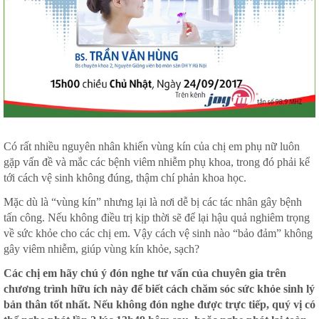
Có rất nhiều nguyên nhân khiến vùng kín của chị em phụ nữ luôn
gặp vấn đề và mắc các bệnh viêm nhiễm phụ khoa, trong đó phải kể
tới cách vệ sinh không đúng, thậm chí phản khoa học.
Mặc dù là “vùng kín” nhưng lại là nơi dễ bị các tác nhân gây bệnh
tấn công. Nếu không điều trị kịp thời sẽ để lại hậu quả nghiêm trọng
về sức khỏe cho các chị em. Vậy cách vệ sinh nào “bảo đảm” không
gây viêm nhiễm, giúp vùng kín khỏe, sạch?
Các chị em hãy chú ý đón nghe tư vấn của chuyên gia trên
chương trình hữu ích này để biết cách chăm sóc sức khỏe sinh lý
bản thân tốt nhất. Nếu không đón nghe được trực tiếp, quý vị có