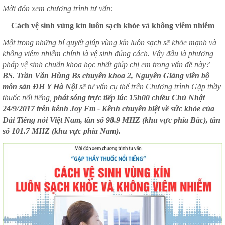
Mời đón xem chương trình tư vấn:
Cách vệ sinh vùng kín luôn sạch khỏe và không viêm nhiễm
Một trong những bí quyết giúp vùng kín luôn sạch sẽ khỏe mạnh và
không viêm nhiễm chính là vệ sinh đúng cách. Vậy đâu là phương
pháp vệ sinh chuẩn khoa học nhất giúp chị em trong vấn đề này?
BS. Trần Văn Hùng Bs chuyên khoa 2, Nguyên Giảng viên bộ
môn sản ĐH Y Hà Nội
sẽ tư vấn cụ thể trên Chương trình Gặp thầy
thuốc nổi tiếng,
phát sóng trực tiếp lúc 15h00 chiều Chủ Nhật
24/9/2017 trên kênh Joy Fm - Kênh chuyên biệt về sức khỏe của
Đài Tiếng nói Việt Nam, tần số 98.9 MHZ (khu vực phía Bắc), tần
số 101.7 MHZ (khu vực phía Nam).