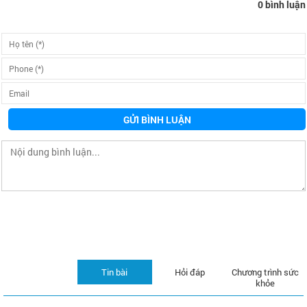
0 bình luận
GỬI BÌNH LUẬN
Tin bài
Hỏi đáp
Chương trình sức
khỏe