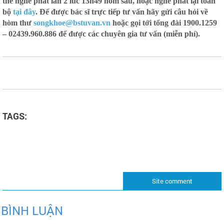
thể nghe phát lần 2 lúc 13h49 hôm sau, hoặc nghe phát lại toàn
bộ
tại đây
. Để được bác sĩ trực tiếp tư vấn hãy gửi câu hỏi về
hòm thư
songkhoe@bstuvan.vn
hoặc gọi tới tổng đài 1900.1259
– 02439.960.886 để được các chuyên gia tư vấn (miễn phí).
TAGS:
Site comment
BÌNH LUẬN