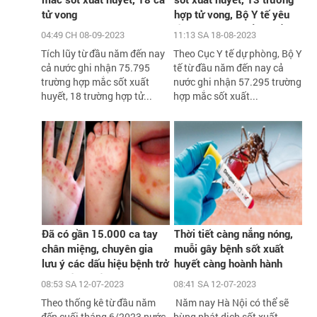
tử vong
hợp tử vong, Bộ Y tế yêu
cầu xử lý triệt để các ổ
04:49 CH 08-09-2023
11:13 SA 18-08-2023
dịch
Tích lũy từ đầu năm đến nay
Theo Cục Y tế dự phòng, Bộ Y
cả nước ghi nhận 75.795
tế từ đầu năm đến nay cả
trường hợp mắc sốt xuất
nước ghi nhận 57.295 trường
huyết, 18 trường hợp tử...
hợp mắc sốt xuất...
Đã có gần 15.000 ca tay
Thời tiết càng nắng nóng,
chân miệng, chuyên gia
muỗi gây bệnh sốt xuất
lưu ý các dấu hiệu bệnh trở
huyết càng hoành hành
nặng cần biết
08:53 SA 12-07-2023
08:41 SA 12-07-2023
Theo thống kê từ đầu năm
Năm nay Hà Nội có thể sẽ
đến cuối tháng 6/2023 nước
bùng phát dịch sốt xuất