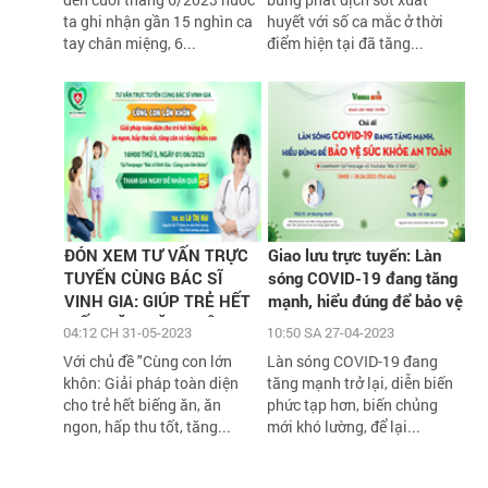
ta ghi nhận gần 15 nghìn ca
huyết với số ca mắc ở thời
tay chân miệng, 6...
điểm hiện tại đã tăng...
ĐÓN XEM TƯ VẤN TRỰC
Giao lưu trực tuyến: Làn
TUYẾN CÙNG BÁC SĨ
sóng COVID-19 đang tăng
VINH GIA: GIÚP TRẺ HẾT
mạnh, hiểu đúng để bảo vệ
BIẾNG ĂN, TĂNG CÂN,
sức khỏe an toàn
04:12 CH 31-05-2023
10:50 SA 27-04-2023
TĂNG CHIỀU CAO VỚI
Với chủ đề "Cùng con lớn
Làn sóng COVID-19 đang
HÀNG NGÀN QUÀ TẶNG
khôn: Giải pháp toàn diện
tăng mạnh trở lại, diễn biến
H
cho trẻ hết biếng ăn, ăn
phức tạp hơn, biến chủng
ngon, hấp thu tốt, tăng...
mới khó lường, để lại...