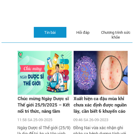
Tin bài
Hỏi đáp
Chương trình sức
khỏe
Chúc mừng Ngày Dược sĩ
Xuất hiện ca đậu mùa khỉ
Thế giới 25/9/2025 – Kết
chưa xác định được nguồn
nối tri thức, nâng tầm
lây, cần biết 6 khuyến cáo
chăm sóc sức khỏe cộng
phòng chống dịch của Bộ Y
11:58 SA 25-09-2025
09:46 SA 26-09-2023
đồng
tế
Ngày Dược sĩ Thế giới (25/9)
Đồng Nai vừa xác nhận ghi
là dịp để tri ân và tôn vinh
nhận ca bệnh dương tính với