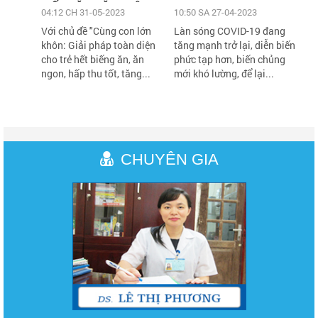
BIẾNG ĂN, TĂNG CÂN,
sức khỏe an toàn
04:12 CH 31-05-2023
10:50 SA 27-04-2023
TĂNG CHIỀU CAO VỚI
Với chủ đề "Cùng con lớn
Làn sóng COVID-19 đang
HÀNG NGÀN QUÀ TẶNG
khôn: Giải pháp toàn diện
tăng mạnh trở lại, diễn biến
H
cho trẻ hết biếng ăn, ăn
phức tạp hơn, biến chủng
ngon, hấp thu tốt, tăng...
mới khó lường, để lại...
CHUYÊN GIA