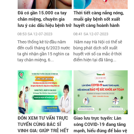
Đã có gần 15.000 ca tay
Thời tiết càng nắng nóng,
chân miệng, chuyên gia
muỗi gây bệnh sốt xuất
lưu ý các dấu hiệu bệnh trở
huyết càng hoành hành
nặng cần biết
08:53 SA 12-07-2023
08:41 SA 12-07-2023
Theo thống kê từ đầu năm
Năm nay Hà Nội có thể sẽ
đến cuối tháng 6/2023 nước
bùng phát dịch sốt xuất
ta ghi nhận gần 15 nghìn ca
huyết với số ca mắc ở thời
tay chân miệng, 6...
điểm hiện tại đã tăng...
ĐÓN XEM TƯ VẤN TRỰC
Giao lưu trực tuyến: Làn
TUYẾN CÙNG BÁC SĨ
sóng COVID-19 đang tăng
VINH GIA: GIÚP TRẺ HẾT
mạnh, hiểu đúng để bảo vệ