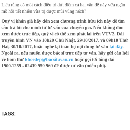
Liệu rằng có một cách điều trị dứt điểm cả hai vấn đề này vừa ngăn
mồ hôi tiết nhiều vừa trị được mùi vùng nách?
Quý vị khán giả hãy đón xem chương trình hữu ích này để tìm
câu trả lời cho mình từ tư vấn của chuyên gia. Nếu không đón
xem được trực tiếp, quý vị có thể xem phát lại trên VTV2, Đài
truyền hình VN vào 10h20 Chủ Nhật, 29/10/2017, và 09h10 Thứ
Hai, 30/10/2017, hoặc nghe lại toàn bộ nội dung tư vấn
tại đây
.
Ngoài ra, nếu muốn được bác sĩ trực tiếp tư vấn, hãy gửi câu hỏi
về hòm thư
khoedep@bacsituvan.vn
hoặc gọi tới tổng đài
1900.1259 - 02439 959 969 để được tư vấn (miễn phí).
TAGS: