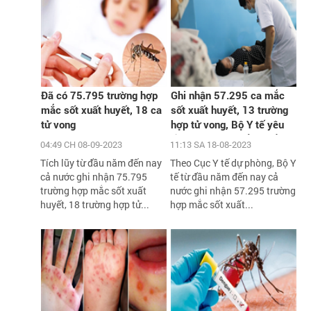
Đã có 75.795 trường hợp
Ghi nhận 57.295 ca mắc
mắc sốt xuất huyết, 18 ca
sốt xuất huyết, 13 trường
tử vong
hợp tử vong, Bộ Y tế yêu
cầu xử lý triệt để các ổ
04:49 CH 08-09-2023
11:13 SA 18-08-2023
dịch
Tích lũy từ đầu năm đến nay
Theo Cục Y tế dự phòng, Bộ Y
cả nước ghi nhận 75.795
tế từ đầu năm đến nay cả
trường hợp mắc sốt xuất
nước ghi nhận 57.295 trường
huyết, 18 trường hợp tử...
hợp mắc sốt xuất...