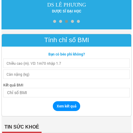
DS LÊ PHƯƠNG
DƯỢC SĨ ĐẠI HỌC
Tính chỉ số BMI
Bạn có béo phì không?
Kết quả BMI
Xem kết quả
TIN SỨC KHOẺ