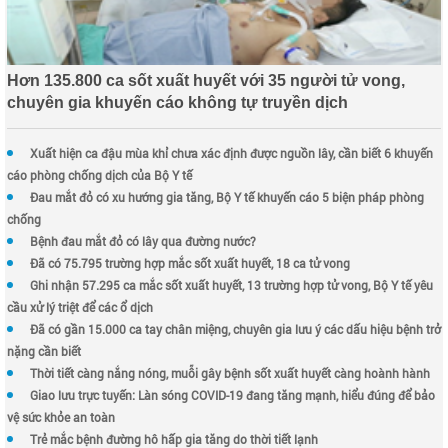
Hơn 135.800 ca sốt xuất huyết với 35 người tử vong,
chuyên gia khuyến cáo không tự truyền dịch
Xuất hiện ca đậu mùa khỉ chưa xác định được nguồn lây, cần biết 6 khuyến
cáo phòng chống dịch của Bộ Y tế
Đau mắt đỏ có xu hướng gia tăng, Bộ Y tế khuyến cáo 5 biện pháp phòng
chống
Bệnh đau mắt đỏ có lây qua đường nước?
Đã có 75.795 trường hợp mắc sốt xuất huyết, 18 ca tử vong
Ghi nhận 57.295 ca mắc sốt xuất huyết, 13 trường hợp tử vong, Bộ Y tế yêu
cầu xử lý triệt để các ổ dịch
Đã có gần 15.000 ca tay chân miệng, chuyên gia lưu ý các dấu hiệu bệnh trở
nặng cần biết
Thời tiết càng nắng nóng, muỗi gây bệnh sốt xuất huyết càng hoành hành
Giao lưu trực tuyến: Làn sóng COVID-19 đang tăng mạnh, hiểu đúng để bảo
vệ sức khỏe an toàn
Trẻ mắc bệnh đường hô hấp gia tăng do thời tiết lạnh