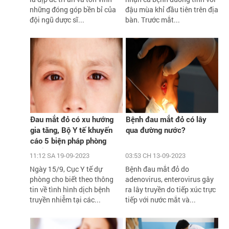
những đóng góp bền bỉ của
đậu mùa khỉ đầu tiên trên địa
đội ngũ dược sĩ...
bàn. Trước mắt...
Đau mắt đỏ có xu hướng
Bệnh đau mắt đỏ có lây
gia tăng, Bộ Y tế khuyến
qua đường nước?
cáo 5 biện pháp phòng
chống
11:12 SA 19-09-2023
03:53 CH 13-09-2023
Ngày 15/9, Cục Y tế dự
Bệnh đau mắt đỏ do
phòng cho biết theo thông
adenovirus, enterovirus gây
tin về tình hình dịch bệnh
ra lây truyền do tiếp xúc trực
truyền nhiễm tại các...
tiếp với nước mắt và...